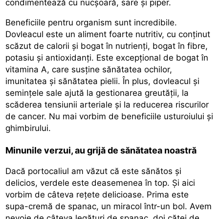
condimentează cu nucșoară, sare și piper.
Beneficiile pentru organism sunt incredibile.
Dovleacul este un aliment foarte nutritiv, cu conținut
scăzut de calorii și bogat în nutrienți, bogat în fibre,
potasiu și antioxidanți. Este excepțional de bogat în
vitamina A, care susține sănătatea ochilor,
imunitatea și sănătatea pielii. În plus, dovleacul și
semințele sale ajută la gestionarea greutății, la
scăderea tensiunii arteriale și la reducerea riscurilor
de cancer. Nu mai vorbim de beneficiile usturoiului și
ghimbirului.
Minunile verzui, au grijă de sănătatea noastră
Dacă portocaliul am văzut că este sănătos și
delicios, verdele este deasemenea în top. Și aici
vorbim de câteva rețete delicioase. Prima este
supa-cremă de spanac, un miracol într-un bol. Avem
nevoie de câteva legături de spanac, doi căței de