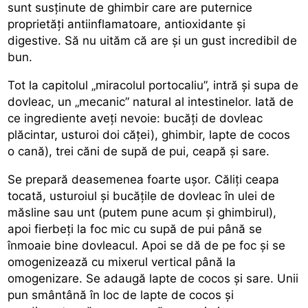
sunt susținute de ghimbir care are puternice
proprietăți antiinflamatoare, antioxidante și
digestive. Să nu uităm că are și un gust incredibil de
bun.
Tot la capitolul „miracolul portocaliu”, intră și supa de
dovleac, un „mecanic” natural al intestinelor. Iată de
ce ingrediente aveți nevoie: bucăți de dovleac
plăcintar, usturoi doi căței), ghimbir, lapte de cocos
o cană), trei căni de supă de pui, ceapă și sare.
Se prepară deasemenea foarte ușor. Căliți ceapa
tocată, usturoiul și bucățile de dovleac în ulei de
măsline sau unt (putem pune acum și ghimbirul),
apoi fierbeți la foc mic cu supă de pui până se
înmoaie bine dovleacul. Apoi se dă de pe foc și se
omogenizează cu mixerul vertical până la
omogenizare. Se adaugă lapte de cocos și sare. Unii
pun smântână în loc de lapte de cocos și