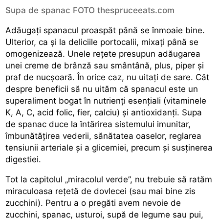
Supa de spanac FOTO thespruceeats.com
Adăugați spanacul proaspăt până se înmoaie bine.
Ulterior, ca și la deliciile portocalii, mixați până se
omogenizează. Unele rețete presupun adăugarea
unei creme de brânză sau smântână, plus, piper și
praf de nucșoară. În orice caz, nu uitați de sare. Cât
despre beneficii să nu uităm că spanacul este un
superaliment bogat în nutrienți esențiali (vitaminele
K, A, C, acid folic, fier, calciu) și antioxidanți. Supa
de spanac duce la întărirea sistemului imunitar,
îmbunătățirea vederii, sănătatea oaselor, reglarea
tensiunii arteriale și a glicemiei, precum și susținerea
digestiei.
Tot la capitolul „miracolul verde”, nu trebuie să ratăm
miraculoasa rețetă de dovlecei (sau mai bine zis
zucchini). Pentru a o pregăti avem nevoie de
zucchini, spanac, usturoi, supă de legume sau pui,