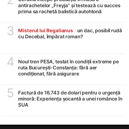
antirachetelor „Freyja” și testează cu succes
prima sa rachetă balistică autohtonă
3
Misterul lui Regalianus
/
un dac, posibil rudă
cu Decebal, împărat roman?
4
Noul tren PESA, testat în condiții extreme pe
ruta București-Constanța: fără aer
condiționat, fără asigurare
5
Factură de 16.743 de dolari pentru o urgență
minoră: Experiența șocantă a unei românce în
SUA