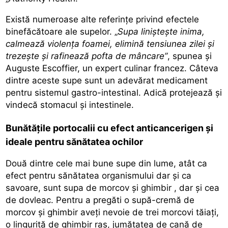
Există numeroase alte referințe privind efectele
binefăcătoare ale supelor. „
Supa liniștește inima,
calmează violența foamei, elimină tensiunea zilei și
trezește și rafinează pofta de mâncare”
, spunea și
Auguste Escoffier, un expert culinar francez. Câteva
dintre aceste supe sunt un adevărat medicament
pentru sistemul gastro-intestinal. Adică protejează și
vindecă stomacul și intestinele.
Bunătățile portocalii cu efect anticancerigen și
ideale pentru sănătatea ochilor
Două dintre cele mai bune supe din lume, atât ca
efect pentru sănătatea organismului dar și ca
savoare, sunt supa de morcov și
ghimbir
, dar și cea
de dovleac. Pentru a pregăti o supă-cremă de
morcov și ghimbir aveți nevoie de trei morcovi tăiați,
o linguriță de ghimbir ras, jumătatea de cană de