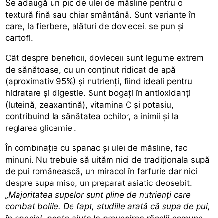
Se adaugă un pic de ulei de măsline pentru o
textură fină sau chiar smântână. Sunt variante în
care, la fierbere, alături de dovlecei, se pun și
cartofi.
Cât despre beneficii, dovleceii sunt legume extrem
de sănătoase, cu un conținut ridicat de apă
(aproximativ 95%) și nutrienți, fiind ideali pentru
hidratare și digestie. Sunt bogați în
antioxidanți
(luteină, zeaxantină), vitamina C și potasiu,
contribuind la sănătatea ochilor, a inimii și la
reglarea glicemiei.
În combinație cu spanac și ulei de măsline, fac
minuni. Nu trebuie să uităm nici de tradiționala supă
de pui românească, un miracol în farfurie dar nici
despre supa miso, un preparat asiatic deosebit.
„Majoritatea supelor sunt pline de nutrienți care
combat bolile. De fapt, studiile arată că supa de pui,