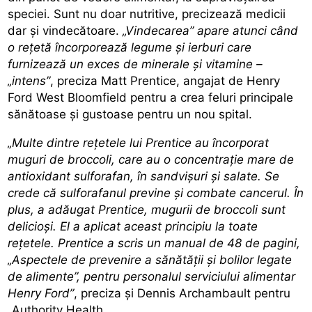
speciei. Sunt nu doar nutritive, precizează medicii
dar și vindecătoare.
„Vindecarea” apare atunci când
o rețetă încorporează legume și ierburi care
furnizează un exces de minerale și vitamine –
„intens”
, preciza Matt Prentice, angajat de Henry
Ford West Bloomfield pentru a crea feluri principale
sănătoase și gustoase pentru un nou spital.
„Multe dintre rețetele lui Prentice au încorporat
muguri de broccoli, care au o concentrație mare de
antioxidant sulforafan, în sandvișuri și salate. Se
crede că sulforafanul previne și combate cancerul. În
plus, a adăugat Prentice, mugurii de broccoli sunt
delicioși. El a aplicat aceast principiu la toate
rețetele. Prentice a scris un manual de 48 de pagini,
„Aspectele de prevenire a sănătății și bolilor legate
de alimente”, pentru personalul serviciului alimentar
Henry Ford”
, preciza și Dennis Archambault pentru
„Authority Health.