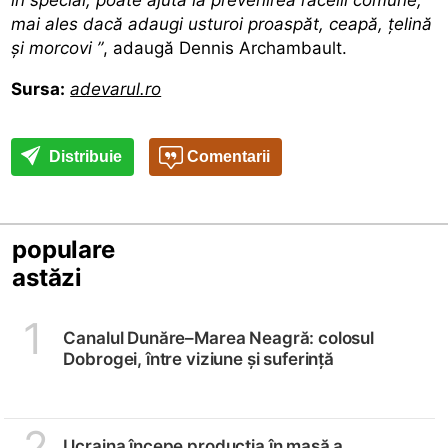
în special, poate ajuta la prevenirea răcelii comune,
mai ales dacă adaugi usturoi proaspăt, ceapă, țelină
și morcovi ”
, adaugă Dennis Archambault.
Sursa:
adevarul.ro
Distribuie
Comentarii
populare
astăzi
1
Canalul Dunăre–Marea Neagră: colosul
Dobrogei, între viziune și suferință
2
Ucraina începe producția în masă a