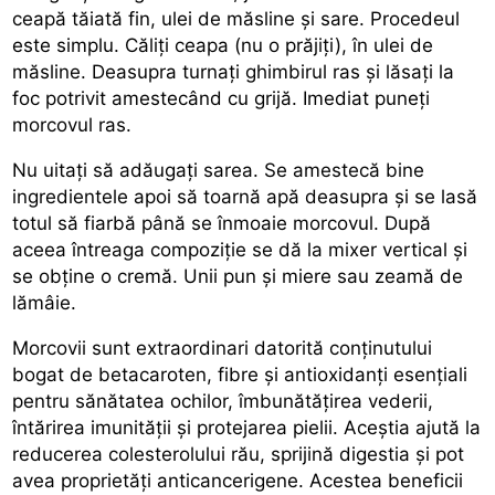
ceapă tăiată fin, ulei de măsline și sare. Procedeul
este simplu. Căliți ceapa (nu o prăjiți), în ulei de
măsline. Deasupra turnați ghimbirul ras și lăsați la
foc potrivit amestecând cu grijă. Imediat puneți
morcovul ras.
Nu uitați să adăugați sarea. Se amestecă bine
ingredientele apoi să toarnă apă deasupra și se lasă
totul să fiarbă până se înmoaie morcovul. După
aceea întreaga compoziție se dă la mixer vertical și
se obține o cremă. Unii pun și miere sau zeamă de
lămâie.
Morcovii sunt extraordinari datorită conținutului
bogat de betacaroten, fibre și antioxidanți esențiali
pentru sănătatea ochilor, îmbunătățirea vederii,
întărirea imunității și protejarea pielii. Aceștia ajută la
reducerea colesterolului rău, sprijină digestia și pot
avea proprietăți anticancerigene. Acestea beneficii