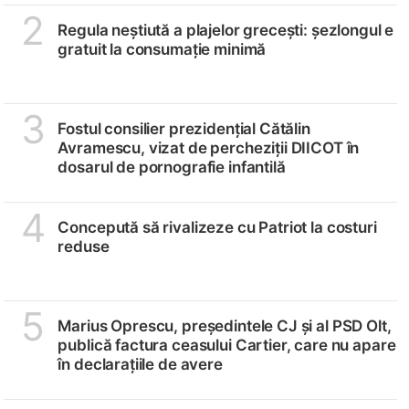
2
Regula neștiută a plajelor grecești: șezlongul e
gratuit la consumație minimă
3
Fostul consilier prezidențial Cătălin
Avramescu, vizat de percheziții DIICOT în
dosarul de pornografie infantilă
4
Concepută să rivalizeze cu Patriot la costuri
reduse
5
Marius Oprescu, președintele CJ și al PSD Olt,
publică factura ceasului Cartier, care nu apare
în declarațiile de avere