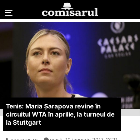
Tenis: Maria Șarapova revine în
circuitul WTA în aprilie, la turneul de
la Stuttgart
agerpres.ro
marți, 10 ianuarie 2017, 13:21