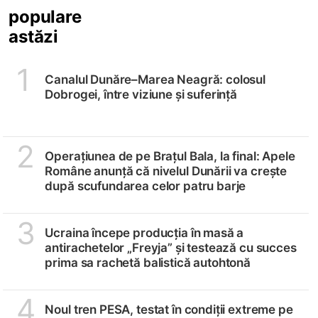
populare
astăzi
1
Canalul Dunăre–Marea Neagră: colosul
Dobrogei, între viziune și suferință
2
Operațiunea de pe Brațul Bala, la final: Apele
Române anunță că nivelul Dunării va crește
după scufundarea celor patru barje
3
Ucraina începe producția în masă a
antirachetelor „Freyja” și testează cu succes
prima sa rachetă balistică autohtonă
4
Noul tren PESA, testat în condiții extreme pe