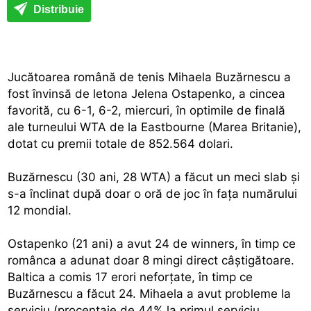
Distribuie
Jucătoarea română de tenis Mihaela Buzărnescu a
fost învinsă de letona Jelena Ostapenko, a cincea
favorită, cu 6-1, 6-2, miercuri, în optimile de finală
ale turneului WTA de la Eastbourne (Marea Britanie),
dotat cu premii totale de 852.564 dolari.
Buzărnescu (30 ani, 28 WTA) a făcut un meci slab şi
s-a înclinat după doar o oră de joc în faţa numărului
12 mondial.
Ostapenko (21 ani) a avut 24 de winners, în timp ce
românca a adunat doar 8 mingi direct câştigătoare.
Baltica a comis 17 erori neforţate, în timp ce
Buzărnescu a făcut 24. Mihaela a avut probleme la
serviciu (procentaje de 44% la primul serviciu