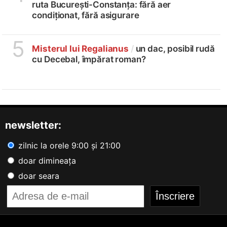
ruta București-Constanța: fără aer
condiționat, fără asigurare
5
Misterul lui Regalianus
/
un dac, posibil rudă
cu Decebal, împărat roman?
newsletter:
zilnic la orele 9:00 și 21:00
doar dimineața
doar seara