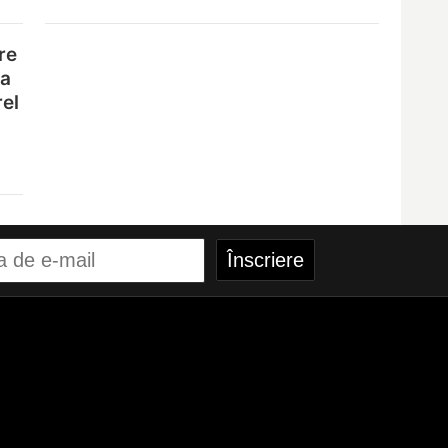
re
na
rel