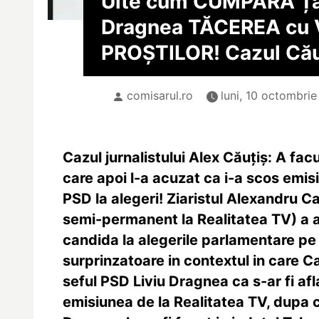
Uite cum CUMPĂRĂ Țăr
Dragnea TĂCEREA cu
PROȘTILOR! Cazul Cău
comisarul.ro
luni, 10 octombrie
Cazul jurnalistului Alex Căuțiș: A fac
care apoi l-a acuzat ca i-a scos emis
PSD la alegeri! Ziaristul Alexandru C
semi-permanent la Realitatea TV) a 
candida la alegerile parlamentare pe
surprinzatoare in contextul in care C
seful PSD Liviu Dragnea ca s-ar fi afl
emisiunea de la Realitatea TV, dupa c