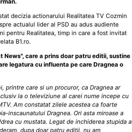
eorman.
tat decizia actionarului Realitatea TV Cozmin
espre actualul lider al PSD au adus audiente
i pentru Realitatea, timp in care a fost invitat
elata B1.ro.
 News", care a prins doar patru editii, sustine
 are legatura cu influenta pe care Dragnea o
i, printre care si un procuror, ca Dragnea ar
nclusiv la o televiziune al carei nume incepe cu
a MTV. Am constatat zilele acestea ca foarte
abia-inscaunatului Dragnea. Ori asta miroase a
drea cu mustata. Legat de inchiderea stupida a
eram, dupa doar patru editii, nu am