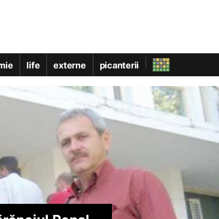
mie
life
externe
picanterii