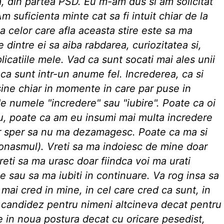
, din partea PSD. Eu m-am dus si am solicitat
Am suficienta minte cat sa fi intuit chiar de la
a celor care afla aceasta stire este sa ma
dintre ei sa aiba rabdarea, curiozitatea si,
licatiile mele. Vad ca sunt socati mai ales unii
ca sunt intr-un anume fel. Increderea, ca si
a sine chiar in momente in care par puse in
e numele "incredere" sau "iubire". Poate ca oi
u, poate ca am eu insumi mai multa incredere
iar sper sa nu ma dezamagesc. Poate ca ma si
onasmul). Vreti sa ma indoiesc de mine doar
reti sa ma urasc doar fiindca voi ma urati
e sau sa ma iubiti in continuare. Va rog insa sa
mai cred in mine, in cel care cred ca sunt, in
u candidez pentru nimeni altcineva decat pentru
e in noua postura decat cu oricare pesedist,