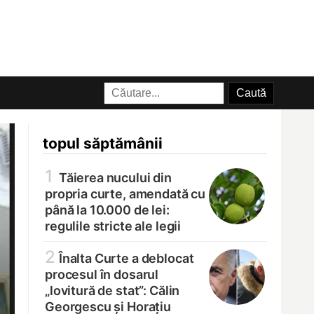
topul săptămânii
1
Tăierea nucului din
propria curte, amendată cu
până la 10.000 de lei:
regulile stricte ale legii
2
Înalta Curte a deblocat
procesul în dosarul
„lovitură de stat”: Călin
Georgescu și Horațiu