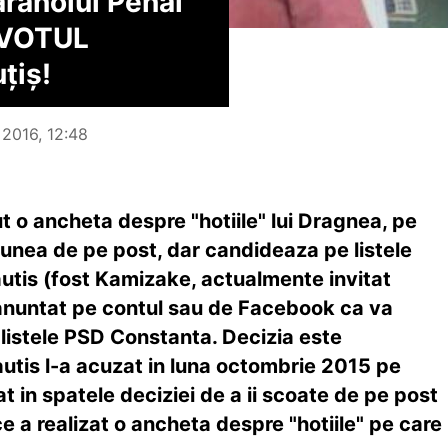
ănoiul Penal
 VOTUL
țiș!
 2016, 12:48
ut o ancheta despre "hotiile" lui Dragnea, pe
iunea de pe post, dar candideaza pe listele
autis (fost Kamizake, actualmente invitat
anuntat pe contul sau de Facebook ca va
 listele PSD Constanta. Decizia este
autis l-a acuzat in luna octombrie 2015 pe
at in spatele deciziei de a ii scoate de pe post
e a realizat o ancheta despre "hotiile" pe care