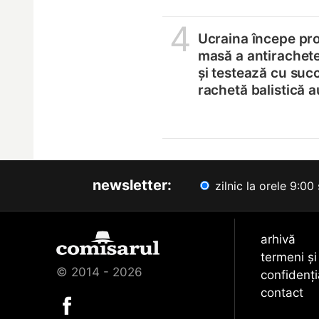
4
Ucraina începe pro
masă a antirachete
și testează cu suc
rachetă balistică 
newsletter:
zilnic la orele 9:00 
arhivă
termeni și
© 2014 - 2026
confidenți
contact