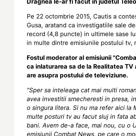
Dragnea le-ar fi facut in judetul Tel
Pe 22 octombrie 2015, Cautis a contes
Gusa, aratand ca investigatiile sale d
record (4,8 puncte) in ultimele sase lun
in multe dintre emisiunile postului tv, r
Fostul moderator al emisiunii "Combat
ca inlaturarea sa de la Realitatea TV
are asupra postului de televiziune.
"Sper sa inteleaga cat mai multi roman
avea investitii smecheresti in presa, i
o singura litera. Si nu ma refer aici l
multe posturi tv au facut sluj in fata 
bani. Avem de-a face, mai nou, cu o U
emisiunii Combat News, pe care o mod