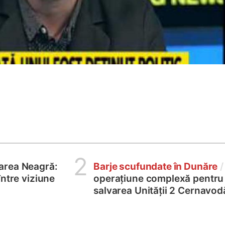
2
area Neagră:
Barje scufundate în Dunăre
/
între viziune
operațiune complexă pentru
salvarea Unității 2 Cernavod