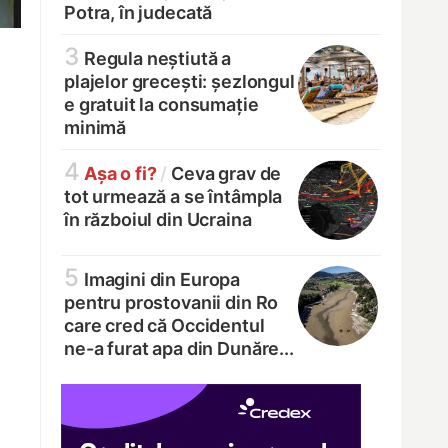
Potra, în judecată
3
Regula neștiută a
plajelor grecești: șezlongul
e gratuit la consumație
minimă
4
Așa o fi?
/
Ceva grav de
tot urmează a se întâmpla
în războiul din Ucraina
5
Imagini din Europa
pentru prostovanii din Ro
care cred că Occidentul
ne-a furat apa din Dunăre...