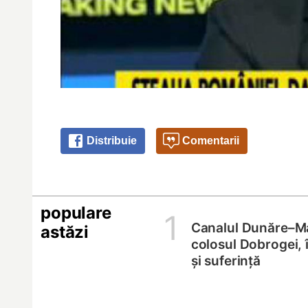
Distribuie
Comentarii
populare
1
Canalul Dunăre–M
astăzi
colosul Dobrogei, 
și suferință