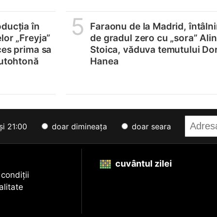
5
ducția în
Faraonu de la Madrid, întâlni
lor „Freyja”
de gradul zero cu „sora” Ali
ces prima sa
Stoica, văduva temutului Do
autohtonă
Hanea
și 21:00
doar dimineața
doar seara
cuvântul zilei
 condiții
alitate