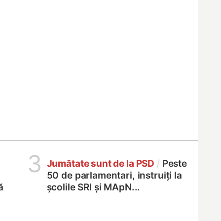
3
Jumătate sunt de la PSD
/
Peste
50 de parlamentari, instruiți la
ă
școlile SRI și MApN...