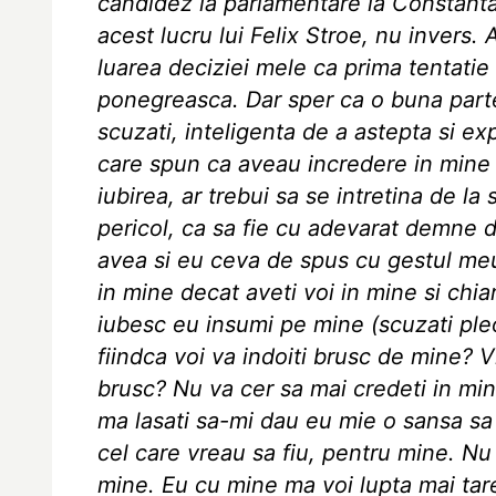
candidez la parlamentare la Constanta
acest lucru lui Felix Stroe, nu invers. 
luarea deciziei mele ca prima tentatie 
ponegreasca. Dar sper ca o buna parte 
scuzati, inteligenta de a astepta si exp
care spun ca aveau incredere in mine 
iubirea, ar trebui sa se intretina de l
pericol, ca sa fie cu adevarat demne d
avea si eu ceva de spus cu gestul me
in mine decat aveti voi in mine si ch
iubesc eu insumi pe mine (scuzati ple
fiindca voi va indoiti brusc de mine? V
brusc? Nu va cer sa mai credeti in min
ma lasati sa-mi dau eu mie o sansa sa 
cel care vreau sa fiu, pentru mine. N
mine. Eu cu mine ma voi lupta mai tar