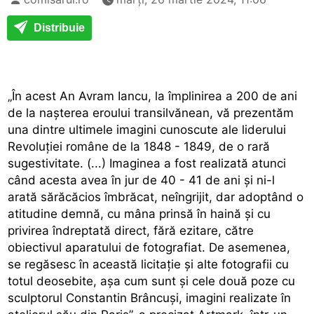
Distribuie
„În acest An Avram Iancu, la împlinirea a 200 de ani
de la naşterea eroului transilvănean, vă prezentăm
una dintre ultimele imagini cunoscute ale liderului
Revoluţiei române de la 1848 - 1849, de o rară
sugestivitate. (...) Imaginea a fost realizată atunci
când acesta avea în jur de 40 - 41 de ani şi ni-l
arată sărăcăcios îmbrăcat, neîngrijit, dar adoptând o
atitudine demnă, cu mâna prinsă în haină şi cu
privirea îndreptată direct, fără ezitare, către
obiectivul aparatului de fotografiat. De asemenea,
se regăsesc în această licitaţie şi alte fotografii cu
totul deosebite, aşa cum sunt şi cele două poze cu
sculptorul Constantin Brâncuşi, imagini realizate în