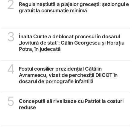
2
Regula neștiută a plajelor grecești: șezlongul e
gratuit la consumație minimă
3
Înalta Curte a deblocat procesul în dosarul
„lovitură de stat”: Călin Georgescu și Horațiu
Potra, în judecată
4
Fostul consilier prezidențial Cătălin
Avramescu, vizat de percheziții DIICOT în
dosarul de pornografie infantilă
5
Concepută să rivalizeze cu Patriot la costuri
reduse