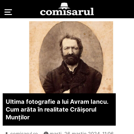
Ultima fotografie a lui Avram Iancu.
Cum arăta în realitate Crăișorul
Munților
comisarul.ro
marți, 26 martie 2024, 11:06