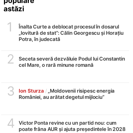
populare
astăzi
1
Înalta Curte a deblocat procesul în dosarul
„lovitură de stat”: Călin Georgescu și Horațiu
Potra, în judecată
2
Seceta severă dezvăluie Podul lui Constantin
cel Mare, o rară minune romană
3
Ion Sturza
/
„Moldovenii risipesc energia
României, au arătat degetul mijlociu”
4
Victor Ponta revine cu un partid nou: cum
poate frâna AUR și ajuta președintele în 2028