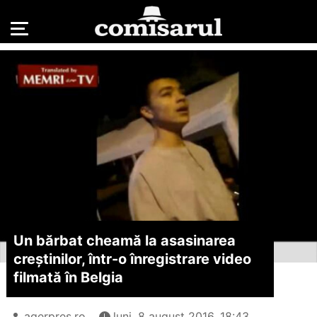
Un bărbat cheamă la asasinarea
creștinilor, într-o înregistrare video
filmată în Belgia
agerpres.ro
luni, 8 august 2016, 18:43