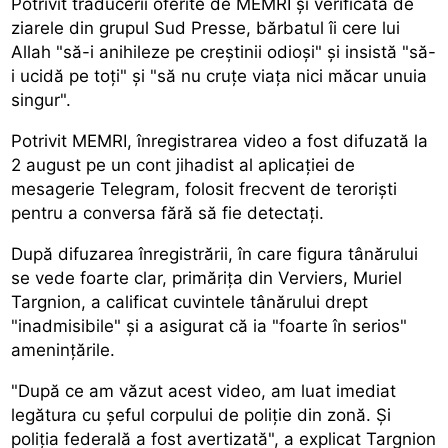
Potrivit traducerii oferite de MEMRI și verificată de
ziarele din grupul Sud Presse, bărbatul îi cere lui
Allah "să-i anihileze pe creștinii odioși" și insistă "să-
i ucidă pe toți" și "să nu cruțe viața nici măcar unuia
singur".
Potrivit MEMRI, înregistrarea video a fost difuzată la
2 august pe un cont jihadist al aplicației de
mesagerie Telegram, folosit frecvent de teroriști
pentru a conversa fără să fie detectați.
După difuzarea înregistrării, în care figura tânărului
se vede foarte clar, primărița din Verviers, Muriel
Targnion, a calificat cuvintele tânărului drept
"inadmisibile" și a asigurat că ia "foarte în serios"
amenințările.
"După ce am văzut acest video, am luat imediat
legătura cu șeful corpului de poliție din zonă. Și
poliția federală a fost avertizată", a explicat Targnion