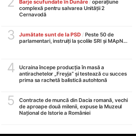
2
Barje scufundate în Dunăre
/
operațiune
complexă pentru salvarea Unității 2
Cernavodă
3
Jumătate sunt de la PSD
/
Peste 50 de
parlamentari, instruiți la școlile SRI și MApN...
4
Ucraina începe producția în masă a
antirachetelor „Freyja” și testează cu succes
prima sa rachetă balistică autohtonă
5
Contracte de muncă din Dacia romană, vechi
de aproape două milenii, expuse la Muzeul
Național de Istorie a României