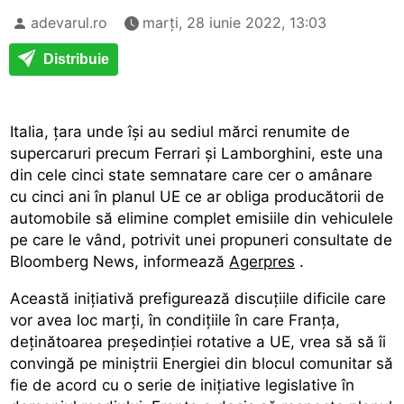
adevarul.ro
marți, 28 iunie 2022, 13:03
Distribuie
Italia, ţara unde îşi au sediul mărci renumite de
supercaruri precum Ferrari şi Lamborghini, este una
din cele cinci state semnatare care cer o amânare
cu cinci ani în planul UE ce ar obliga producătorii de
automobile să elimine complet emisiile din vehiculele
pe care le vând, potrivit unei propuneri consultate de
Bloomberg News, informează
Agerpres
.
Această iniţiativă prefigurează discuţiile dificile care
vor avea loc marţi, în condiţiile în care Franţa,
deţinătoarea preşedinţiei rotative a UE, vrea să să îi
convingă pe miniştrii Energiei din blocul comunitar să
fie de acord cu o serie de iniţiative legislative în