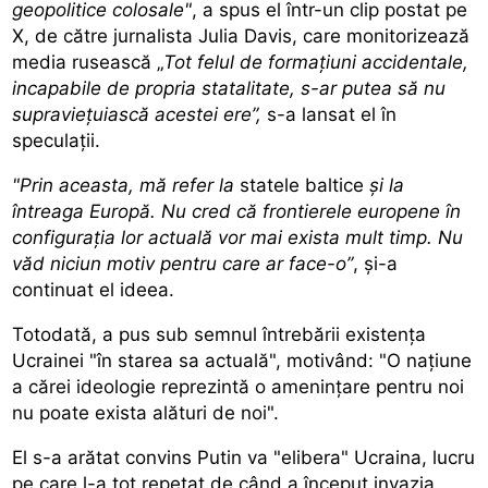
geopolitice colosale"
, a spus el într-un clip postat pe
X, de către jurnalista Julia Davis, care monitorizează
media rusească „
Tot felul de formațiuni accidentale,
incapabile de propria statalitate, s-ar putea să nu
supraviețuiască acestei ere”,
s-a lansat el în
speculații.
"Prin aceasta, mă refer la
statele baltice
și la
întreaga Europă. Nu cred că frontierele europene în
configurația lor actuală vor mai exista mult timp. Nu
văd niciun motiv pentru care ar face-o”
, și-a
continuat el ideea.
Totodată, a pus sub semnul întrebării existența
Ucrainei "în starea sa actuală", motivând: "O națiune
a cărei ideologie reprezintă o amenințare pentru noi
nu poate exista alături de noi".
El s-a arătat convins Putin va "elibera" Ucraina, lucru
pe care l-a tot repetat de când a început invazia