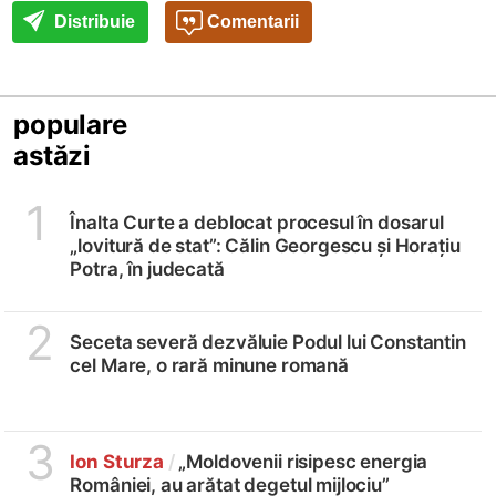
Distribuie
Comentarii
populare
astăzi
1
Înalta Curte a deblocat procesul în dosarul
„lovitură de stat”: Călin Georgescu și Horațiu
Potra, în judecată
2
Seceta severă dezvăluie Podul lui Constantin
cel Mare, o rară minune romană
3
Ion Sturza
/
„Moldovenii risipesc energia
României, au arătat degetul mijlociu”