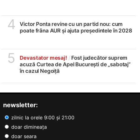
4
Victor Ponta revine cu un partid nou: cum
poate frâna AUR și ajuta președintele în 2028
5
Devastator mesaj!
/
Fost judecător suprem
acuză Curtea de Apel București de „sabotaj”
în cazul Negoiță
newsletter:
zilnic la orele 9:00 și 21:00
doar dimineața
doar seara