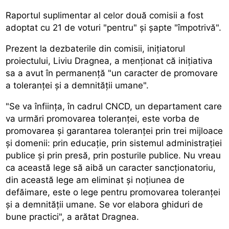
Raportul suplimentar al celor două comisii a fost
adoptat cu 21 de voturi "pentru" și șapte "împotrivă".
Prezent la dezbaterile din comisii, inițiatorul
proiectului, Liviu Dragnea, a menționat că inițiativa
sa a avut în permanență "un caracter de promovare
a toleranței și a demnității umane".
"Se va înființa, în cadrul CNCD, un departament care
va urmări promovarea toleranței, este vorba de
promovarea și garantarea toleranței prin trei mijloace
și domenii: prin educație, prin sistemul administrației
publice și prin presă, prin posturile publice. Nu vreau
ca această lege să aibă un caracter sancționatoriu,
din această lege am eliminat și noțiunea de
defăimare, este o lege pentru promovarea toleranței
și a demnității umane. Se vor elabora ghiduri de
bune practici", a arătat Dragnea.