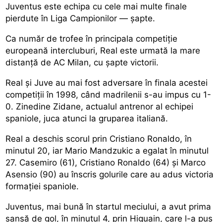
Juventus este echipa cu cele mai multe finale
pierdute în Liga Campionilor — șapte.
Ca număr de trofee în principala competiție
europeană intercluburi, Real este urmată la mare
distanță de AC Milan, cu șapte victorii.
Real și Juve au mai fost adversare în finala acestei
competiții în 1998, când madrilenii s-au impus cu 1-
0. Zinedine Zidane, actualul antrenor al echipei
spaniole, juca atunci la gruparea italiană.
Real a deschis scorul prin Cristiano Ronaldo, în
minutul 20, iar Mario Mandzukic a egalat în minutul
27. Casemiro (61), Cristiano Ronaldo (64) și Marco
Asensio (90) au înscris golurile care au adus victoria
formației spaniole.
Juventus, mai bună în startul meciului, a avut prima
șansă de gol, în minutul 4, prin Higuain, care l-a pus