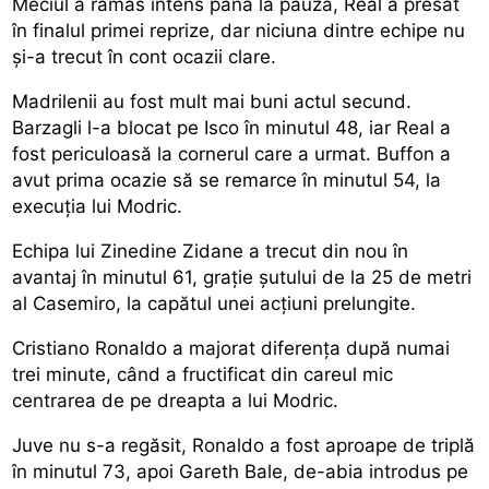
Meciul a rămas intens până la pauză, Real a presat
în finalul primei reprize, dar niciuna dintre echipe nu
și-a trecut în cont ocazii clare.
Madrilenii au fost mult mai buni actul secund.
Barzagli l-a blocat pe Isco în minutul 48, iar Real a
fost periculoasă la cornerul care a urmat. Buffon a
avut prima ocazie să se remarce în minutul 54, la
execuția lui Modric.
Echipa lui Zinedine Zidane a trecut din nou în
avantaj în minutul 61, grație șutului de la 25 de metri
al Casemiro, la capătul unei acțiuni prelungite.
Cristiano Ronaldo a majorat diferența după numai
trei minute, când a fructificat din careul mic
centrarea de pe dreapta a lui Modric.
Juve nu s-a regăsit, Ronaldo a fost aproape de triplă
în minutul 73, apoi Gareth Bale, de-abia introdus pe