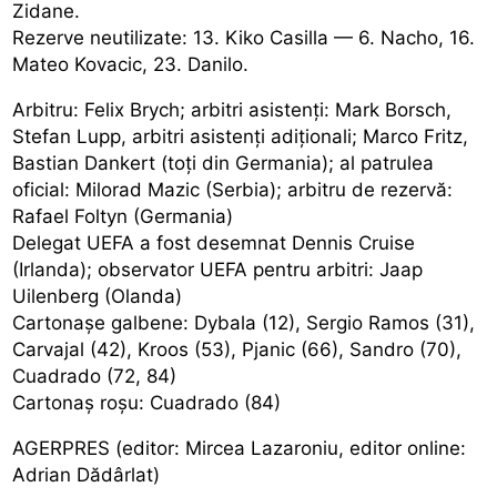
Zidane.
Rezerve neutilizate: 13. Kiko Casilla — 6. Nacho, 16.
Mateo Kovacic, 23. Danilo.
Arbitru: Felix Brych; arbitri asistenți: Mark Borsch,
Stefan Lupp, arbitri asistenți adiționali; Marco Fritz,
Bastian Dankert (toți din Germania); al patrulea
oficial: Milorad Mazic (Serbia); arbitru de rezervă:
Rafael Foltyn (Germania)
Delegat UEFA a fost desemnat Dennis Cruise
(Irlanda); observator UEFA pentru arbitri: Jaap
Uilenberg (Olanda)
Cartonașe galbene: Dybala (12), Sergio Ramos (31),
Carvajal (42), Kroos (53), Pjanic (66), Sandro (70),
Cuadrado (72, 84)
Cartonaș roșu: Cuadrado (84)
AGERPRES (editor: Mircea Lazaroniu, editor online:
Adrian Dădârlat)