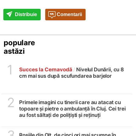
Distribuie
Comentarii
populare
astăzi
1
Succes la Cernavodă
/
Nivelul Dunării, cu 8
cm mai sus după scufundarea barjelor
2
Primele imagini cu tinerii care au atacat cu
topoare și pietre o ambulanță în Cluj. Cei trei
au fost săltați de polițiști și reținuți
3
Roșiile din Olt, de cinci ori mai scumpe în