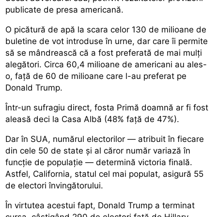
publicate de presa americană.
O picătură de apă la scara celor 130 de milioane de
buletine de vot introduse în urne, dar care îi permite
să se mândrească că a fost preferată de mai mulți
alegători. Circa 60,4 milioane de americani au ales-
o, față de 60 de milioane care l-au preferat pe
Donald Trump.
Într-un sufragiu direct, fosta Primă doamnă ar fi fost
aleasă deci la Casa Albă (48% față de 47%).
Dar în SUA, numărul electorilor — atribuit în fiecare
din cele 50 de state și al căror număr variază în
funcție de populație — determină victoria finală.
Astfel, California, statul cel mai populat, asigură 55
de electori învingătorului.
În virtutea acestui fapt, Donald Trump a terminat
cursa, câștigând 290 de electori față de Hillary