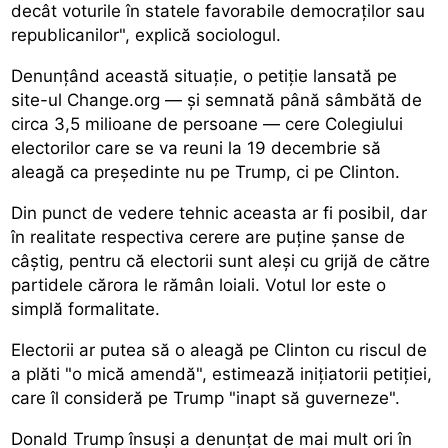
decât voturile în statele favorabile democraților sau
republicanilor", explică sociologul.
Denunțând această situație, o petiție lansată pe
site-ul Change.org — și semnată până sâmbătă de
circa 3,5 milioane de persoane — cere Colegiului
electorilor care se va reuni la 19 decembrie să
aleagă ca președinte nu pe Trump, ci pe Clinton.
Din punct de vedere tehnic aceasta ar fi posibil, dar
în realitate respectiva cerere are puține șanse de
câștig, pentru că electorii sunt aleși cu grijă de către
partidele cărora le rămân loiali. Votul lor este o
simplă formalitate.
Electorii ar putea să o aleagă pe Clinton cu riscul de
a plăti "o mică amendă", estimează inițiatorii petiției,
care îl consideră pe Trump "inapt să guverneze".
Donald Trump însuși a denunțat de mai mult ori în