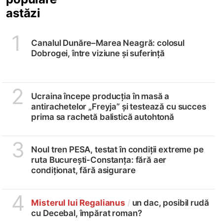
astăzi
1
Canalul Dunăre–Marea Neagră: colosul
Dobrogei, între viziune și suferință
2
Ucraina începe producția în masă a
antirachetelor „Freyja” și testează cu succes
prima sa rachetă balistică autohtonă
3
Noul tren PESA, testat în condiții extreme pe
ruta București-Constanța: fără aer
condiționat, fără asigurare
4
Misterul lui Regalianus
/
un dac, posibil rudă
cu Decebal, împărat roman?