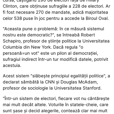
Clinton, care obținuse sufragiile a 228 de electori. Ar
fi fost necesare 270 de mandate, adică majoritatea
celor 538 puse în joc pentru a accede la Biroul Oval.
"Aceasta pune o problemă: în ce măsură sistemul
nostru este democratic?", se întreabă Robert
Schapiro, profesor de științe politice la Universitatea
Columbia din New York. Dacă regula "o
persoană=un vot" este un pilon al democrației,
sufragiul indirect într-un tur modifică datele, potrivit
acestuia.
Acest sistem "slăbește principiul egalității politice", a
declarat sâmbătă la CNN și Douglas McAdam,
profesor de sociologie la Universitatea Stanford.
"Într-un sistem de electori, fiecare vot nu cântărește
mai mult decât altele. Voturile în statele-cheie, care
sunt șase și decid alegerile, contează clar mai mult