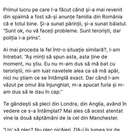
Primul lucru pe care l-a făcut când și-a mai revenit
din spaimă a fost să-și anunțe familia din România
că e totul bine. Și-a sunat părinții, și-a sunat băiatul.
“Sunt ok, nu vă faceți probleme. Sunt teroriști, dar
poliția i-a prins”.
Ai mai proceda la fel într-o situație similară?, l-am
întrebat. “Aș minți să spun asta, asta ține de
moment, nu știu. Eu nu m-am dus să mă bat cu
teroriștii, mi-am luat navetele alea ca să mă apăr,
nici nu știam ce se întâmplă exact. Dar când l-am
văzut pe omul ăla înjunghiat, m-a apucat furia și m-
am dus să le dau în cap.”
Te gândești să pleci din Londra, din Anglia, având în
vedere ce s-a întâmplat? Mai ales că acest atentat
vine la două săptămâni de la cel din Manchester.
“Un’ să plec? Nu plec nicăieri. Dă-i în lumea lor de