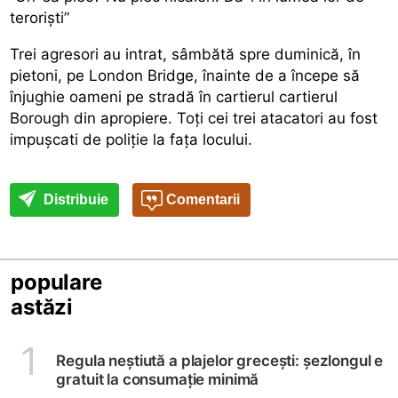
teroriști”
Trei agresori au intrat, sâmbătă spre duminică, în
pietoni, pe London Bridge, înainte de a începe să
înjughie oameni pe stradă în cartierul cartierul
Borough din apropiere. Toți cei trei atacatori au fost
impușcati de poliție la fața locului.
Distribuie
Comentarii
populare
astăzi
1
Regula neștiută a plajelor grecești: șezlongul e
gratuit la consumație minimă