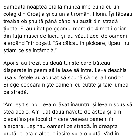
Sâmbătă noaptea era la muncă împreună cu un
coleg din Croația și cu un alt român, Florin. Își făceau
treaba obișnuită până când au auzit din stradă
țipete. S-au uitat pe geamul mare de 4 metri chiar
din fața masei de lucru și-au văzut zeci de oameni
alergând înfricoșați. “Se călcau în picioare, țipau, nu
știam ce se întâmplă.”
Apoi s-au trezit cu două turiste care băteau
disperate în geam să le lase să intre. Le-a deschis
ușa și fetele au apucat să spună că de la London
Bridge coboară niște oameni cu cuțite și taie lumea
pe stradă.
“Am ieșit și noi, le-am lăsat înăuntru și le-am spus să
stea acolo. Am luat două navete de astea și-am
plecat înspre locul din care veneau oameni în
alergare. Leșinau oameni pe stradă. În dreapta
brutăriei era o alee, o ieșire spre o piață. Văd în