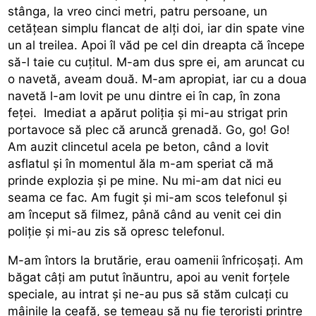
stânga, la vreo cinci metri, patru persoane, un
cetățean simplu flancat de alți doi, iar din spate vine
un al treilea. Apoi îl văd pe cel din dreapta că începe
să-l taie cu cuțitul. M-am dus spre ei, am aruncat cu
o navetă, aveam două. M-am apropiat, iar cu a doua
navetă l-am lovit pe unu dintre ei în cap, în zona
feței. Imediat a apărut poliția și mi-au strigat prin
portavoce să plec că aruncă grenadă. Go, go! Go!
Am auzit clincetul acela pe beton, când a lovit
asflatul și în momentul ăla m-am speriat că mă
prinde explozia și pe mine. Nu mi-am dat nici eu
seama ce fac. Am fugit și mi-am scos telefonul și
am început să filmez, până când au venit cei din
poliție și mi-au zis să opresc telefonul.
M-am întors la brutărie, erau oamenii înfricoșați. Am
băgat câți am putut înăuntru, apoi au venit forțele
speciale, au intrat și ne-au pus să stăm culcați cu
mâinile la ceafă, se temeau să nu fie teroriști printre