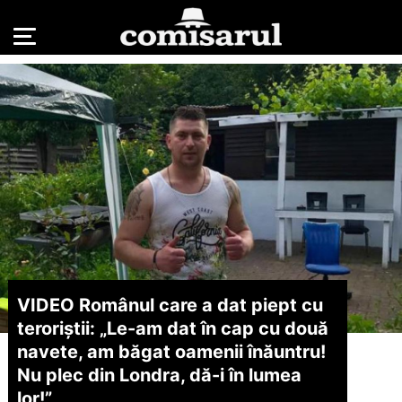
VIDEO Românul care a dat piept cu
teroriștii: „Le-am dat în cap cu două
navete, am băgat oamenii înăuntru!
Nu plec din Londra, dă-i în lumea
lor!”