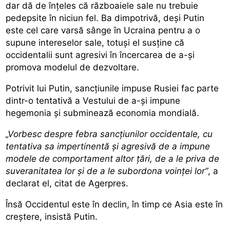
dar dă de înțeles că războaiele sale nu trebuie
pedepsite în niciun fel. Ba dimpotrivă, deși Putin
este cel care varsă sânge în Ucraina pentru a o
supune intereselor sale, totuși el susține că
occidentalii sunt agresivi în încercarea de a-și
promova modelul de dezvoltare.
Potrivit lui Putin, sancțiunile impuse Rusiei fac parte
dintr-o tentativă a Vestului de a-și impune
hegemonia și subminează economia mondială.
„Vorbesc despre febra sancţiunilor occidentale, cu
tentativa sa impertinentă şi agresivă de a impune
modele de comportament altor ţări, de a le priva de
suveranitatea lor şi de a le subordona voinţei lor”
, a
declarat el, citat de Agerpres.
Însă Occidentul este în declin, în timp ce Asia este în
creștere, insistă Putin.