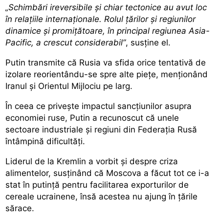
„Schimbări ireversibile şi chiar tectonice au avut loc
în relaţiile internaţionale. Rolul ţărilor şi regiunilor
dinamice şi promiţătoare, în principal regiunea Asia-
Pacific, a crescut considerabil”
, susține el.
Putin transmite că Rusia va sfida orice tentativă de
izolare reorientându-se spre alte pieţe, menționând
Iranul și Orientul Mijlociu pe larg.
În ceea ce privește impactul sancțiunilor asupra
economiei ruse, Putin a recunoscut că unele
sectoare industriale şi regiuni din Federația Rusă
întâmpină dificultăţi.
Liderul de la Kremlin a vorbit și despre criza
alimentelor, susținând că Moscova a făcut tot ce i-a
stat în putință pentru facilitarea exporturilor de
cereale ucrainene, însă acestea nu ajung în țările
sărace.