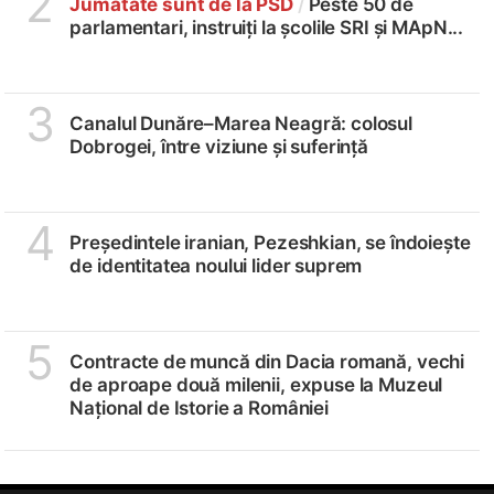
2
Jumătate sunt de la PSD
/
Peste 50 de
parlamentari, instruiți la școlile SRI și MApN...
3
Canalul Dunăre–Marea Neagră: colosul
Dobrogei, între viziune și suferință
4
Președintele iranian, Pezeshkian, se îndoiește
de identitatea noului lider suprem
5
Contracte de muncă din Dacia romană, vechi
de aproape două milenii, expuse la Muzeul
Național de Istorie a României