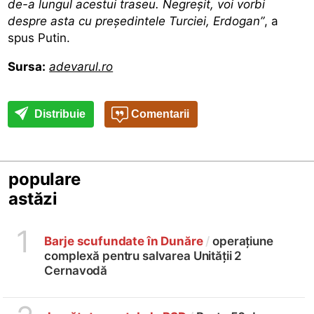
de-a lungul acestui traseu. Negreşit, voi vorbi
despre asta cu preşedintele Turciei, Erdogan”
, a
spus Putin.
Sursa:
adevarul.ro
Distribuie
Comentarii
populare
astăzi
1
Barje scufundate în Dunăre
/
operațiune
complexă pentru salvarea Unității 2
Cernavodă