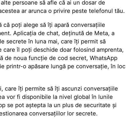
 alte persoane să afle că ai un dosar de
 acestea ar arunca o privire peste telefonul tău.
 poți alege să îți apară conversațiile
ment. Aplicația de chat, deținută de Meta, a
e secrete în luna mai, care îți permit să
e care îl poți deschide doar folosind amprenta,
față de noua funcție de cod secret, WhatsApp
e printr-o apăsare lungă pe conversație, în loc
care îți permite să îți ascunzi conversațiile
vor fi disponibile la nivel global în lunile
pp se pot aștepta la un plus de securitate și
estionarea conversațiilor lor secrete.