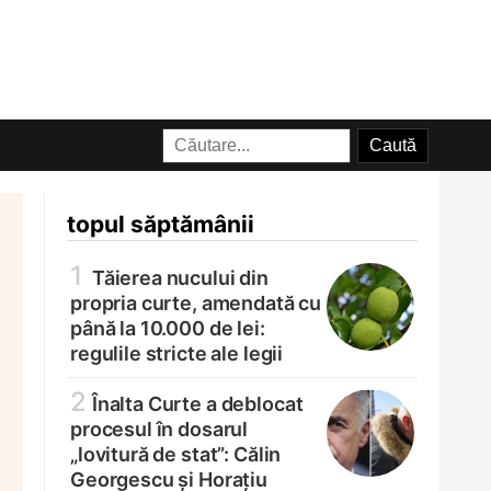
topul săptămânii
1
Tăierea nucului din
propria curte, amendată cu
până la 10.000 de lei:
regulile stricte ale legii
2
Înalta Curte a deblocat
procesul în dosarul
„lovitură de stat”: Călin
Georgescu și Horațiu