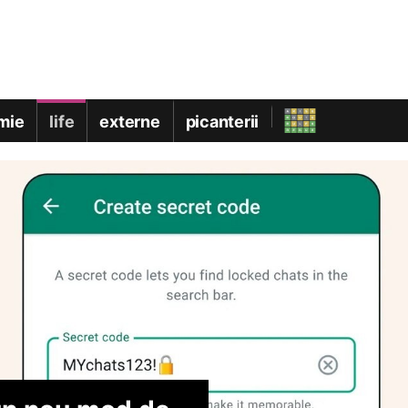
mie
life
externe
picanterii