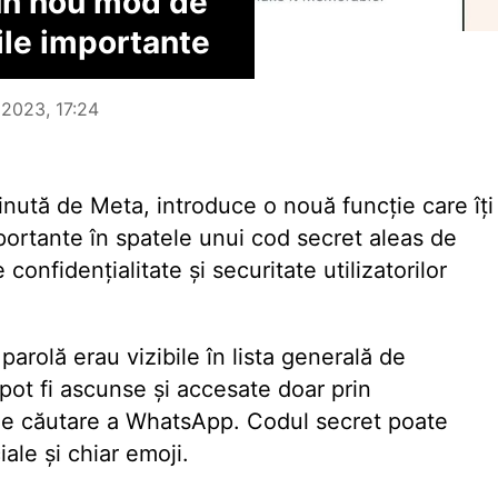
un nou mod de
iile importante
 2023, 17:24
nută de Meta, introduce o nouă funcție care îți
mportante în spatele unui cod secret aleas de
onfidențialitate și securitate utilizatorilor
arolă erau vizibile în lista generală de
pot fi ascunse și accesate doar prin
 de căutare a WhatsApp. Codul secret poate
ale și chiar emoji.