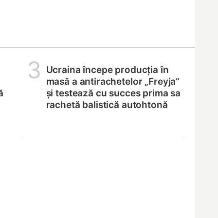
3
Ucraina începe producția în
masă a antirachetelor „Freyja”
ă
și testează cu succes prima sa
rachetă balistică autohtonă
,