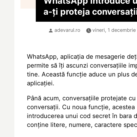
WhatsApp introduce 
a-ți proteja conversaț
adevarul.ro
vineri, 1 decembrie
WhatsApp, aplicația de mesagerie deți
permite să îți ascunzi conversațiile i
tine. Această funcție aduce un plus de c
aplicației.
Până acum, conversațiile protejate cu p
conversații. Cu noua funcție, acestea 
introducerea unui cod secret în bara
conține litere, numere, caractere speci