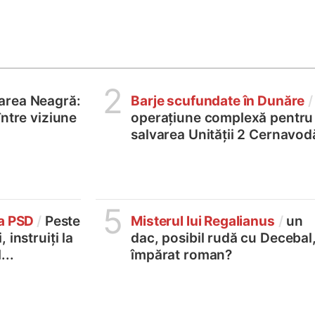
2
area Neagră:
Barje scufundate în Dunăre
/
între viziune
operațiune complexă pentru
salvarea Unității 2 Cernavod
5
la PSD
/
Peste
Misterul lui Regalianus
/
un
 instruiți la
dac, posibil rudă cu Decebal
...
împărat roman?