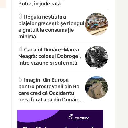
Potra, în judecată
3
Regula neștiută a
plajelor grecești: șezlongul
e gratuit la consumație
minimă
4
Canalul Dunăre–Marea
Neagră: colosul Dobrogei,
între viziune și suferință
5
Imagini din Europa
pentru prostovanii din Ro
care cred că Occidentul
ne-a furat apa din Dunăre...