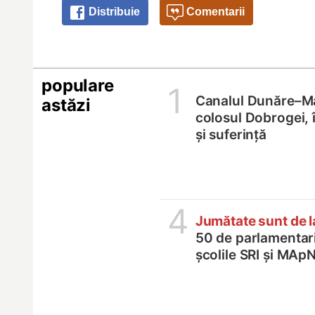
Distribuie
Comentarii
populare
1
Canalul Dunăre–M
astăzi
colosul Dobrogei, 
și suferință
4
Jumătate sunt de 
50 de parlamentari,
școlile SRI și MApN