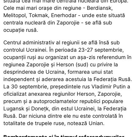
situată cea mai mare centrală nucleară din Europa.
Cele mai mari oraşe din regiune - Berdiansk,
Melitopol, Tokmak, Enerhodar - unde este situată
centrala nucleară din Zaporojie - se află sub
ocupaţie rusă.
Centrul administrativ al regiunii se află însă sub
controlul Ucrainei. În perioada 23-27 septembrie,
ocupanţii ruşi au organizat un aşa-zis referendum în
regiunea Zaporojie şi Herson (sud) cu privire la
desprinderea de Ucraina, formarea unui stat
independent şi aderarea acestuia la Federaţia Rusă.
La 30 septembrie, preşedintele rus Vladimir Putin a
oficializat anexarea regiunilor Herson, Zaporojie,
precum şi a autoproclamatelor republici populare
Lugansk şi Doneţk, din estul Ucrainei, la Federaţia
Rusă. Dar niciuna dintre ele nu este controlată în
totalitate de trupele ruse, notează Unian.