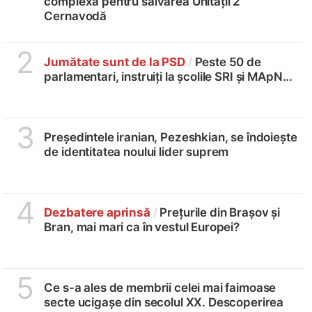
complexă pentru salvarea Unității 2
Cernavodă
2
Jumătate sunt de la PSD
/
Peste 50 de
parlamentari, instruiți la școlile SRI și MApN...
3
Președintele iranian, Pezeshkian, se îndoiește
de identitatea noului lider suprem
4
Dezbatere aprinsă
/
Prețurile din Brașov și
Bran, mai mari ca în vestul Europei?
5
Ce s-a ales de membrii celei mai faimoase
secte ucigașe din secolul XX. Descoperirea