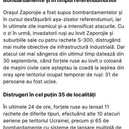
Bombardamente și în timpul referendumurilor
Oraşul Zaporojie a fost supus bombardamentelor şi
în cursul desfăşurării aşa-ziselor referendumuri, iar
în ultimele zile inamicul şi-a intensificat atacurile. Cu
o zi în urmă, invadatorii ruşi au lovit Zaporojie şi
suburbiile sale cu patru rachete S-300, distrugând
mai multe obiective de infrastructură industrială. Dar
atacul cel mai sângeros din ultimul timp datează din
30 septembrie, când forţele ruse au lovit o coloană
de maşini civile care aşteptau la coadă la ieşirea din
oraş spre teritoriul ocupat temporar de ruşi: 31 de
persoane au fost ucise.
Distrugeri în cel puțin 35 de localități
În ultimele 24 de ore, forţele ruse au lansat 11
rachete de diferite tipuri, efectuând alte 10 atacuri
aeriene pe teritoriul Ucrainei, precum şi 65 de
bombardamente cu sisteme de lansare multiplă de