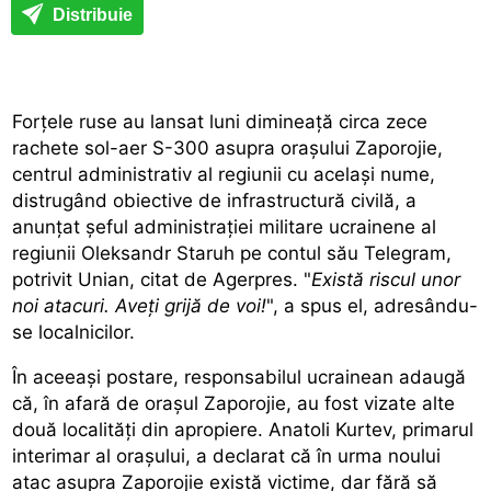
Distribuie
Forţele ruse au lansat luni dimineaţă circa zece
rachete sol-aer S-300 asupra oraşului Zaporojie,
centrul administrativ al regiunii cu acelaşi nume,
distrugând obiective de infrastructură civilă, a
anunţat şeful administraţiei militare ucrainene al
regiunii Oleksandr Staruh pe contul său Telegram,
potrivit Unian, citat de Agerpres. "
Există riscul unor
noi atacuri. Aveţi grijă de voi!
", a spus el, adresându-
se localnicilor.
În aceeaşi postare, responsabilul ucrainean adaugă
că, în afară de oraşul Zaporojie, au fost vizate alte
două localităţi din apropiere. Anatoli Kurtev, primarul
interimar al oraşului, a declarat că în urma noului
atac asupra Zaporojie există victime, dar fără să