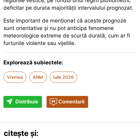
regiunile vestice, pe fondul unui regim pluviometric
deficitar pe durata majorității intervalului prognozat.
Este important de menționat că aceste prognoze
sunt orientative și nu pot anticipa fenomene
meteorologice extreme de scurtă durată, cum ar fi
furtunile violente sau vijeliile.
Explorează subiectele:
Vremea
ANM
Iulie 2026
Distribuie
Comentarii
citește și: