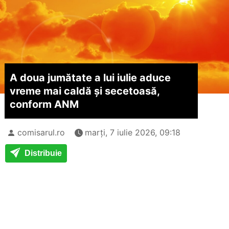
A doua jumătate a lui iulie aduce
vreme mai caldă și secetoasă,
conform ANM
comisarul.ro
marți, 7 iulie 2026, 09:18
Distribuie