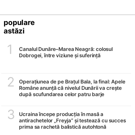
populare
astăzi
1
Canalul Dunăre–Marea Neagră: colosul
Dobrogei, între viziune și suferință
2
Operațiunea de pe Brațul Bala, la final: Apele
Române anunță că nivelul Dunării va crește
după scufundarea celor patru barje
3
Ucraina începe producția în masă a
antirachetelor „Freyja” și testează cu succes
prima sa rachetă balistică autohtonă