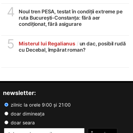
4
Noul tren PESA, testat în condiții extreme pe
ruta București-Constanța: fără aer
condiționat, fără asigurare
5
Misterul lui Regalianus
/
un dac, posibil rudă
cu Decebal, împărat roman?
newsletter:
zilnic la orele 9:00 și 21:00
doar dimineața
doar seara