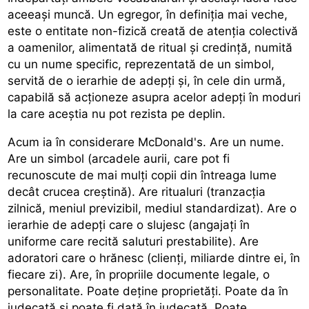
aceeași muncă. Un egregor, în definiția mai veche,
este o entitate non-fizică creată de atenția colectivă
a oamenilor, alimentată de ritual și credință, numită
cu un nume specific, reprezentată de un simbol,
servită de o ierarhie de adepți și, în cele din urmă,
capabilă să acționeze asupra acelor adepți în moduri
la care aceștia nu pot rezista pe deplin.
Acum ia în considerare McDonald's. Are un nume.
Are un simbol (arcadele aurii, care pot fi
recunoscute de mai mulți copii din întreaga lume
decât crucea creștină). Are ritualuri (tranzacția
zilnică, meniul previzibil, mediul standardizat). Are o
ierarhie de adepți care o slujesc (angajați în
uniforme care recită saluturi prestabilite). Are
adoratori care o hrănesc (clienți, miliarde dintre ei, în
fiecare zi). Are, în propriile documente legale, o
personalitate. Poate deține proprietăți. Poate da în
judecată și poate fi dată în judecată. Poate