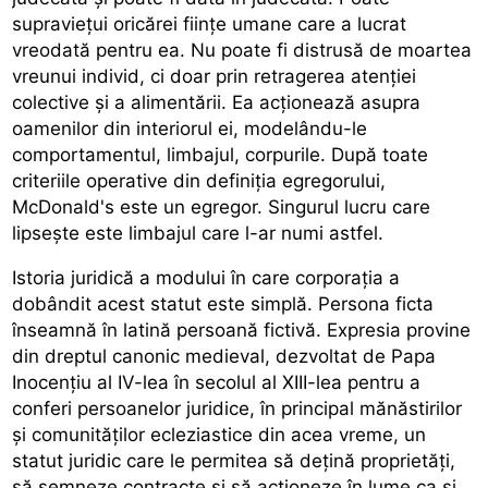
supraviețui oricărei ființe umane care a lucrat
vreodată pentru ea. Nu poate fi distrusă de moartea
vreunui individ, ci doar prin retragerea atenției
colective și a alimentării. Ea acționează asupra
oamenilor din interiorul ei, modelându-le
comportamentul, limbajul, corpurile. După toate
criteriile operative din definiția egregorului,
McDonald's este un egregor. Singurul lucru care
lipsește este limbajul care l-ar numi astfel.
Istoria juridică a modului în care corporația a
dobândit acest statut este simplă. Persona ficta
înseamnă în latină persoană fictivă. Expresia provine
din dreptul canonic medieval, dezvoltat de Papa
Inocențiu al IV-lea în secolul al XIII-lea pentru a
conferi persoanelor juridice, în principal mănăstirilor
și comunităților ecleziastice din acea vreme, un
statut juridic care le permitea să dețină proprietăți,
să semneze contracte și să acționeze în lume ca și