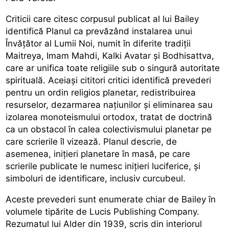
Criticii care citesc corpusul publicat al lui Bailey
identifică Planul ca prevăzând instalarea unui
Învățător al Lumii Noi, numit în diferite tradiții
Maitreya, Imam Mahdi, Kalki Avatar și Bodhisattva,
care ar unifica toate religiile sub o singură autoritate
spirituală. Aceiași cititori critici identifică prevederi
pentru un ordin religios planetar, redistribuirea
resurselor, dezarmarea națiunilor și eliminarea sau
izolarea monoteismului ortodox, tratat de doctrină
ca un obstacol în calea colectivismului planetar pe
care scrierile îl vizează. Planul descrie, de
asemenea, inițieri planetare în masă, pe care
scrierile publicate le numesc inițieri luciferice, și
simboluri de identificare, inclusiv curcubeul.
Aceste prevederi sunt enumerate chiar de Bailey în
volumele tipărite de Lucis Publishing Company.
Rezumatul lui Alder din 1939, scris din interiorul