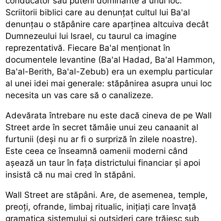
conducător sau puterii dominante a unui loc.
Scriitorii biblici care au denunțat cultul lui Ba'al
denunțau o stăpânire care aparținea altcuiva decât
Dumnezeului lui Israel, cu taurul ca imagine
reprezentativă. Fiecare Ba'al menționat în
documentele levantine (Ba'al Hadad, Ba'al Hammon,
Ba'al-Berith, Ba'al-Zebub) era un exemplu particular
al unei idei mai generale: stăpânirea asupra unui loc
necesita un vas care să o canalizeze.
Adevărata întrebare nu este dacă cineva de pe Wall
Street arde în secret tămâie unui zeu canaanit al
furtunii (deși nu ar fi o surpriză în zilele noastre).
Este ceea ce înseamnă oamenii moderni când
așează un taur în fața districtului financiar și apoi
insistă că nu mai cred în stăpâni.
Wall Street are stăpâni. Are, de asemenea, temple,
preoți, ofrande, limbaj ritualic, inițiați care învață
gramatica sistemului și outsideri care trăiesc sub