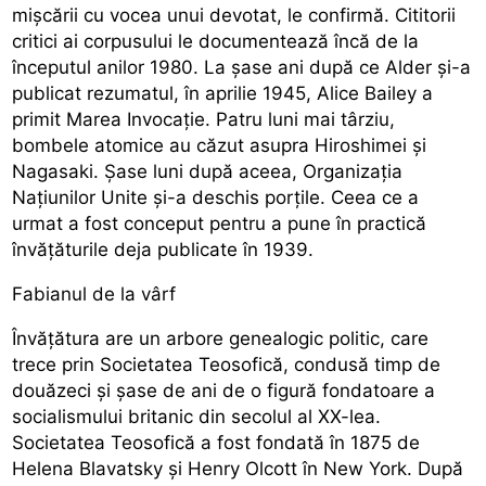
mișcării cu vocea unui devotat, le confirmă. Cititorii
critici ai corpusului le documentează încă de la
începutul anilor 1980. La șase ani după ce Alder și-a
publicat rezumatul, în aprilie 1945, Alice Bailey a
primit Marea Invocație. Patru luni mai târziu,
bombele atomice au căzut asupra Hiroshimei și
Nagasaki. Șase luni după aceea, Organizația
Națiunilor Unite și-a deschis porțile. Ceea ce a
urmat a fost conceput pentru a pune în practică
învățăturile deja publicate în 1939.
Fabianul de la vârf
Învățătura are un arbore genealogic politic, care
trece prin Societatea Teosofică, condusă timp de
douăzeci și șase de ani de o figură fondatoare a
socialismului britanic din secolul al XX-lea.
Societatea Teosofică a fost fondată în 1875 de
Helena Blavatsky și Henry Olcott în New York. După