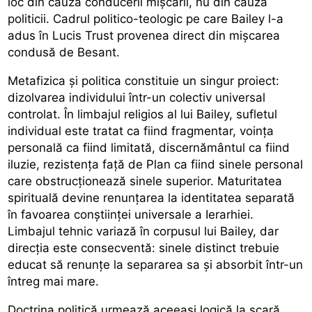
loc din cauza conducerii mișcării, nu din cauza
politicii. Cadrul politico-teologic pe care Bailey l-a
adus în Lucis Trust provenea direct din mișcarea
condusă de Besant.
Metafizica și politica constituie un singur proiect:
dizolvarea individului într-un colectiv universal
controlat. În limbajul religios al lui Bailey, sufletul
individual este tratat ca fiind fragmentar, voința
personală ca fiind limitată, discernământul ca fiind
iluzie, rezistența față de Plan ca fiind sinele personal
care obstrucționează sinele superior. Maturitatea
spirituală devine renunțarea la identitatea separată
în favoarea conștiinței universale a Ierarhiei.
Limbajul tehnic variază în corpusul lui Bailey, dar
direcția este consecventă: sinele distinct trebuie
educat să renunțe la separarea sa și absorbit într-un
întreg mai mare.
Doctrina politică urmează aceeași logică la scară