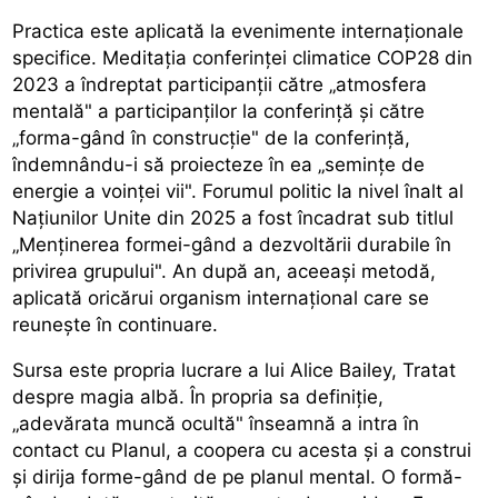
Practica este aplicată la evenimente internaționale
specifice. Meditația conferinței climatice COP28 din
2023 a îndreptat participanții către „atmosfera
mentală" a participanților la conferință și către
„forma-gând în construcție" de la conferință,
îndemnându-i să proiecteze în ea „semințe de
energie a voinței vii". Forumul politic la nivel înalt al
Națiunilor Unite din 2025 a fost încadrat sub titlul
„Menținerea formei-gând a dezvoltării durabile în
privirea grupului". An după an, aceeași metodă,
aplicată oricărui organism internațional care se
reunește în continuare.
Sursa este propria lucrare a lui Alice Bailey, Tratat
despre magia albă. În propria sa definiție,
„adevărata muncă ocultă" înseamnă a intra în
contact cu Planul, a coopera cu acesta și a construi
și dirija forme-gând de pe planul mental. O formă-