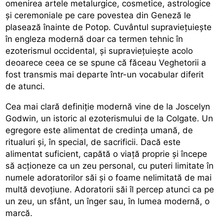
omenirea artele metalurgice, cosmetice, astrologice
și ceremoniale pe care povestea din Geneză le
plasează înainte de Potop. Cuvântul supraviețuiește
în engleza modernă doar ca termen tehnic în
ezoterismul occidental, și supraviețuiește acolo
deoarece ceea ce se spune că făceau Veghetorii a
fost transmis mai departe într-un vocabular diferit
de atunci.
Cea mai clară definiție modernă vine de la Joscelyn
Godwin, un istoric al ezoterismului de la Colgate. Un
egregore este alimentat de credința umană, de
ritualuri și, în special, de sacrificii. Dacă este
alimentat suficient, capătă o viață proprie și începe
să acționeze ca un zeu personal, cu puteri limitate în
numele adoratorilor săi și o foame nelimitată de mai
multă devoțiune. Adoratorii săi îl percep atunci ca pe
un zeu, un sfânt, un înger sau, în lumea modernă, o
marcă.