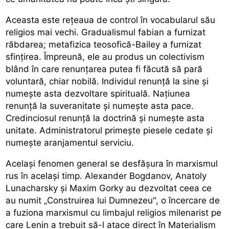
Aceasta este rețeaua de control în vocabularul său
religios mai vechi. Gradualismul fabian a furnizat
răbdarea; metafizica teosofică-Bailey a furnizat
sfințirea. Împreună, ele au produs un colectivism
blând în care renunțarea putea fi făcută să pară
voluntară, chiar nobilă. Individul renunță la sine și
numește asta dezvoltare spirituală. Națiunea
renunță la suveranitate și numește asta pace.
Credinciosul renunță la doctrină și numește asta
unitate. Administratorul primește piesele cedate și
numește aranjamentul serviciu.
Același fenomen general se desfășura în marxismul
rus în același timp. Alexander Bogdanov, Anatoly
Lunacharsky și Maxim Gorky au dezvoltat ceea ce
au numit „Construirea lui Dumnezeu", o încercare de
a fuziona marxismul cu limbajul religios milenarist pe
care Lenin a trebuit să-l atace direct în Materialism