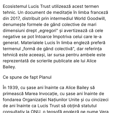
Ecosistemul Lucis Trust utilizează acest termen
tehnic. Un document de meditație în limba franceză
din 2017, distribuit prin intermediul World Goodwill,
denumește formele de gând colective de mari
dimensiuni drept „egregori" și avertizează că cele
negative se pot întoarce împotriva celui care le-a
generat. Materialele Lucis în limba engleză preferă
termenul „formă de gând colectivă", dar referința
tehnică este aceeași, iar sursa pentru ambele este
reprezentată de scrierile publicate ale lui Alice
Bailey.
Ce spune de fapt Planul
În 1939, cu șase ani înainte ca Alice Bailey să
primească Marea Invocație, cu șase ani înainte de
fondarea Organizației Națiunilor Unite și cu cincizeci
de ani înainte ca Lucis Trust să obțină statutul
consultativ la ONU, o teosofă engleză pe nume Vera