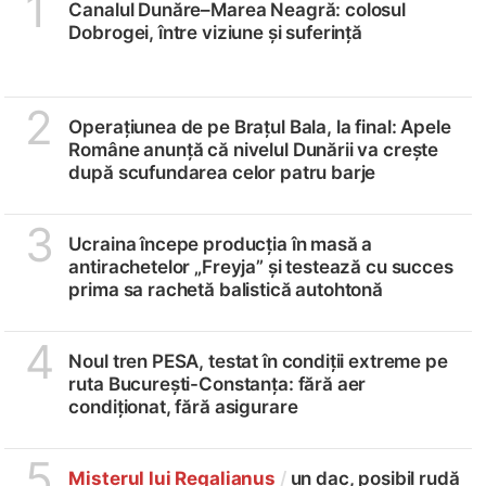
1
Canalul Dunăre–Marea Neagră: colosul
Dobrogei, între viziune și suferință
2
Operațiunea de pe Brațul Bala, la final: Apele
Române anunță că nivelul Dunării va crește
după scufundarea celor patru barje
3
Ucraina începe producția în masă a
antirachetelor „Freyja” și testează cu succes
prima sa rachetă balistică autohtonă
4
Noul tren PESA, testat în condiții extreme pe
ruta București-Constanța: fără aer
condiționat, fără asigurare
5
Misterul lui Regalianus
/
un dac, posibil rudă