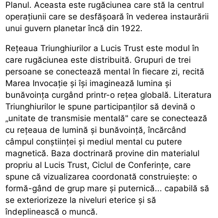
Planul. Aceasta este rugăciunea care stă la centrul
operațiunii care se desfășoară în vederea instaurării
unui guvern planetar încă din 1922.
Rețeaua Triunghiurilor a Lucis Trust este modul în
care rugăciunea este distribuită. Grupuri de trei
persoane se conectează mental în fiecare zi, recită
Marea Invocație și își imaginează lumina și
bunăvoința curgând printr-o rețea globală. Literatura
Triunghiurilor le spune participanților să devină o
„unitate de transmisie mentală" care se conectează
cu rețeaua de lumină și bunăvoință, încărcând
câmpul conștiinței și mediul mental cu putere
magnetică. Baza doctrinară provine din materialul
propriu al Lucis Trust, Ciclul de Conferințe, care
spune că vizualizarea coordonată construiește: o
formă-gând de grup mare și puternică... capabilă să
se exteriorizeze la niveluri eterice și să
îndeplinească o muncă.