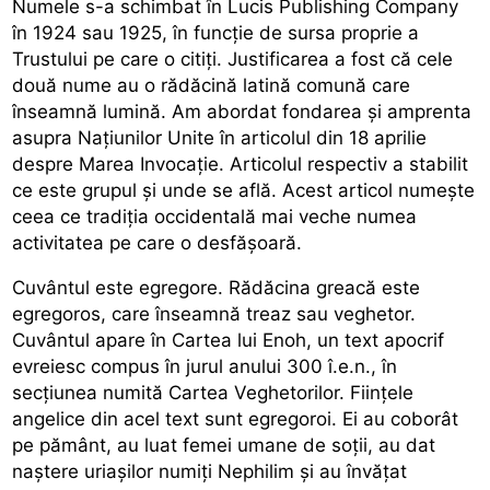
Numele s-a schimbat în Lucis Publishing Company
în 1924 sau 1925, în funcție de sursa proprie a
Trustului pe care o citiți. Justificarea a fost că cele
două nume au o rădăcină latină comună care
înseamnă lumină. Am abordat fondarea și amprenta
asupra Națiunilor Unite în articolul din 18 aprilie
despre Marea Invocație. Articolul respectiv a stabilit
ce este grupul și unde se află. Acest articol numește
ceea ce tradiția occidentală mai veche numea
activitatea pe care o desfășoară.
Cuvântul este egregore. Rădăcina greacă este
egregoros, care înseamnă treaz sau veghetor.
Cuvântul apare în Cartea lui Enoh, un text apocrif
evreiesc compus în jurul anului 300 î.e.n., în
secțiunea numită Cartea Veghetorilor. Ființele
angelice din acel text sunt egregoroi. Ei au coborât
pe pământ, au luat femei umane de soții, au dat
naștere uriașilor numiți Nephilim și au învățat