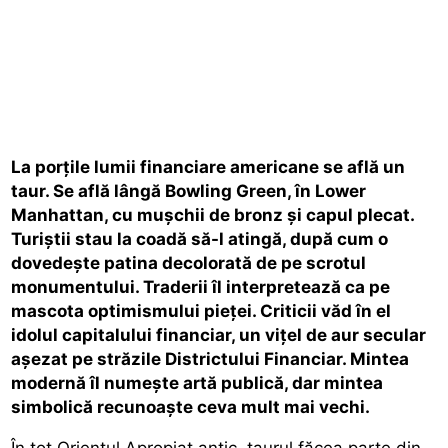
La porțile lumii financiare americane se află un
taur. Se află lângă Bowling Green, în Lower
Manhattan, cu mușchii de bronz și capul plecat.
Turiștii stau la coadă să-l atingă, după cum o
dovedește patina decolorată de pe scrotul
monumentului. Traderii îl interpretează ca pe
mascota optimismului pieței. Criticii văd în el
idolul capitalului financiar, un vițel de aur secular
așezat pe străzile Districtului Financiar. Mintea
modernă îl numește artă publică, dar mintea
simbolică recunoaște ceva mult mai vechi.
În tot Orientul Apropiat antic, taurul făcea parte din