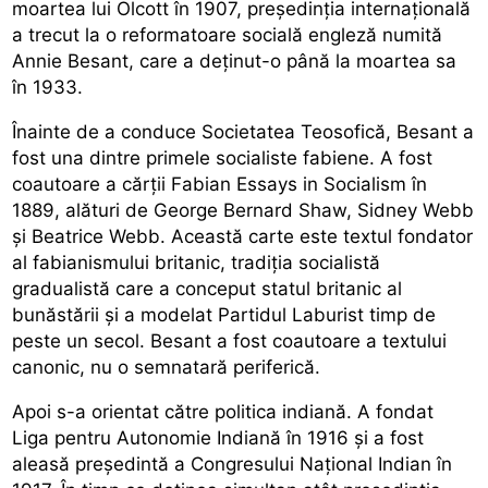
moartea lui Olcott în 1907, președinția internațională
a trecut la o reformatoare socială engleză numită
Annie Besant, care a deținut-o până la moartea sa
în 1933.
Înainte de a conduce Societatea Teosofică, Besant a
fost una dintre primele socialiste fabiene. A fost
coautoare a cărții Fabian Essays in Socialism în
1889, alături de George Bernard Shaw, Sidney Webb
și Beatrice Webb. Această carte este textul fondator
al fabianismului britanic, tradiția socialistă
gradualistă care a conceput statul britanic al
bunăstării și a modelat Partidul Laburist timp de
peste un secol. Besant a fost coautoare a textului
canonic, nu o semnatară periferică.
Apoi s-a orientat către politica indiană. A fondat
Liga pentru Autonomie Indiană în 1916 și a fost
aleasă președintă a Congresului Național Indian în