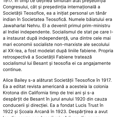
1917. În timp ce deținea simultan atât președinția
Congresului, cât și președinția internațională a
Societății Teosofice, ea a inițiat personal un tânăr
indian în Societatea Teosofică. Numele băiatului era
Jawaharlal Nehru. El a devenit primul prim-ministru
al Indiei independente. Socialismul de stat pe care l-
a instaurat după independență, una dintre cele mai
mari economii socialiste non-marxiste ale secolului
al XX-lea, a fost modelat după liniile fabiene. Propria
retrospectivă a Societății Fabiene tratează
socialismul lui Besant și teosofia ei ca angajamente
continue.
Alice Bailey s-a alăturat Societății Teosofice în 1917.
Ea a editat revista americană a acesteia la colonia
Krotona din California timp de trei ani și s-a
despărțit de Besant în jurul anului 1920 din cauza
conducerii și direcției. Ea a fondat Lucis Trust în
1922 și Școala Arcană în 1923. Despărțirea a avut