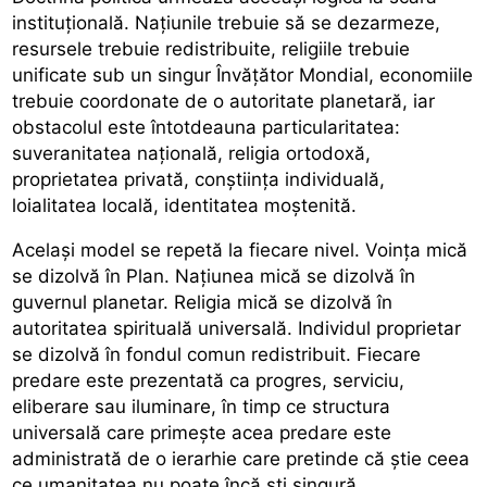
instituțională. Națiunile trebuie să se dezarmeze,
resursele trebuie redistribuite, religiile trebuie
unificate sub un singur Învățător Mondial, economiile
trebuie coordonate de o autoritate planetară, iar
obstacolul este întotdeauna particularitatea:
suveranitatea națională, religia ortodoxă,
proprietatea privată, conștiința individuală,
loialitatea locală, identitatea moștenită.
Același model se repetă la fiecare nivel. Voința mică
se dizolvă în Plan. Națiunea mică se dizolvă în
guvernul planetar. Religia mică se dizolvă în
autoritatea spirituală universală. Individul proprietar
se dizolvă în fondul comun redistribuit. Fiecare
predare este prezentată ca progres, serviciu,
eliberare sau iluminare, în timp ce structura
universală care primește acea predare este
administrată de o ierarhie care pretinde că știe ceea
ce umanitatea nu poate încă ști singură.