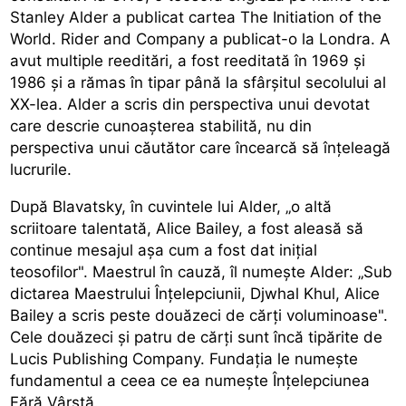
Stanley Alder a publicat cartea The Initiation of the
World. Rider and Company a publicat-o la Londra. A
avut multiple reeditări, a fost reeditată în 1969 și
1986 și a rămas în tipar până la sfârșitul secolului al
XX-lea. Alder a scris din perspectiva unui devotat
care descrie cunoașterea stabilită, nu din
perspectiva unui căutător care încearcă să înțeleagă
lucrurile.
După Blavatsky, în cuvintele lui Alder, „o altă
scriitoare talentată, Alice Bailey, a fost aleasă să
continue mesajul așa cum a fost dat inițial
teosofilor". Maestrul în cauză, îl numește Alder: „Sub
dictarea Maestrului Înțelepciunii, Djwhal Khul, Alice
Bailey a scris peste douăzeci de cărți voluminoase".
Cele douăzeci și patru de cărți sunt încă tipărite de
Lucis Publishing Company. Fundația le numește
fundamentul a ceea ce ea numește Înțelepciunea
Fără Vârstă.