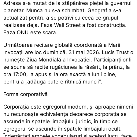
Adresa s-a mutat de la stăpânirea pieței la guvernul
planetar. Munca nu s-a schimbat. Geografia s-a
actualizat pentru a se potrivi cu ceea ce grupul
realizase deja. Faza Wall Street a fost construcția.
Faza ONU este scara.
Următoarea recitare globală coordonată a Marii
Invocații are loc duminică, 31 mai 2026. Lucis Trust o
numește Ziua Mondială a Invocației. Participanților li
se spune să recite rugăciunea la răsărit, la prânz, la
ora 17:00, la apus și la ora exactă a lunii pline,
pentru a „adăuga putere ritmică muncii".
Forma corporativă
Corporația este egregorul modern, și aproape nimeni
nu recunoaște echivalența deoarece corporația se
ascunde în spatele limbajului juridic, în timp ce
egregorul se ascunde în spatele limbajului ocult.
Îndepărtați ambele vocabularuri și același lucru face