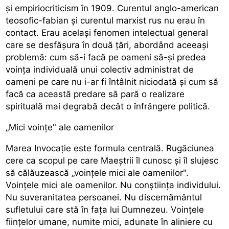
și empiriocriticism în 1909. Curentul anglo-american
teosofic-fabian și curentul marxist rus nu erau în
contact. Erau același fenomen intelectual general
care se desfășura în două țări, abordând aceeași
problemă: cum să-i facă pe oameni să-și predea
voința individuală unui colectiv administrat de
oameni pe care nu i-ar fi întâlnit niciodată și cum să
facă ca această predare să pară o realizare
spirituală mai degrabă decât o înfrângere politică.
„Mici voințe" ale oamenilor
Marea Invocație este formula centrală. Rugăciunea
cere ca scopul pe care Maeștrii îl cunosc și îl slujesc
să călăuzească „voințele mici ale oamenilor".
Voințele mici ale oamenilor. Nu conștiința individului.
Nu suveranitatea persoanei. Nu discernământul
sufletului care stă în fața lui Dumnezeu. Voințele
ființelor umane, numite mici, adunate în aliniere cu