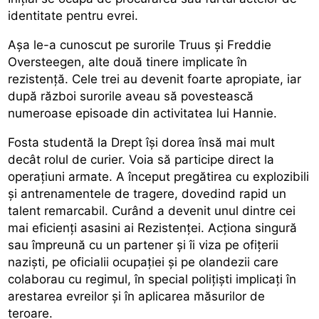
identitate pentru evrei.
Așa le-a cunoscut pe surorile Truus și Freddie
Oversteegen, alte două tinere implicate în
rezistență. Cele trei au devenit foarte apropiate, iar
după război surorile aveau să povestească
numeroase episoade din activitatea lui Hannie.
Fosta studentă la Drept își dorea însă mai mult
decât rolul de curier. Voia să participe direct la
operațiuni armate. A început pregătirea cu explozibili
și antrenamentele de tragere, dovedind rapid un
talent remarcabil. Curând a devenit unul dintre cei
mai eficienți asasini ai Rezistenței. Acționa singură
sau împreună cu un partener și îi viza pe ofițerii
naziști, pe oficialii ocupației și pe olandezii care
colaborau cu regimul, în special polițiști implicați în
arestarea evreilor și în aplicarea măsurilor de
teroare.