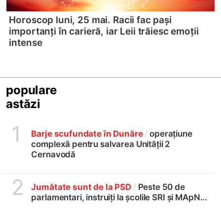
Horoscop luni, 25 mai. Racii fac pași
importanți în carieră, iar Leii trăiesc emoții
intense
populare
astăzi
1
Barje scufundate în Dunăre
/
operațiune
complexă pentru salvarea Unității 2
Cernavodă
2
Jumătate sunt de la PSD
/
Peste 50 de
parlamentari, instruiți la școlile SRI și MApN...