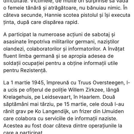
dificultate. Victimele, de multe ori surprinse să vadă
o femeie tânără și atrăgătoare, nu bănuiau nimic. În
câteva secunde, Hannie scotea pistolul și își executa
ținta, după care dispărea rapid.
A participat la numeroase acțiuni de sabotaj și
asasinate împotriva militarilor germani, naziștilor
olandezi, colaboratorilor și informatorilor. A învățat
fluent limba germană și se apropia adesea de
soldații ocupației pentru a obține informații utile
pentru Rezistență.
La 1 martie 1945, împreună cu Truus Oversteegen, l-
a ucis pe ofițerul de poliție Willem Zirkzee, lângă
Krelagehuis, pe Leidsevaart, în Haarlem. Două
săptămâni mai târziu, pe 15 martie, cele două l-au
rănit grav pe Ko Langendijk, un frizer din IJmuiden
care colabora cu serviciile de informații naziste.
Acestea au fost doar câteva dintre operațiunile la
care a participat.