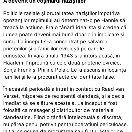
A devenit un coșmarul naziștilor
Politicile rasiale și brutalitatea naziștilor împotriva
opozanților regimului au determinat-o pe Hannie să
treacă la acțiune. Era o tânără idealistă și credea că
lumea poate deveni mai bună doar prin implicare și
curaj. La început s-a concentrat pe salvarea
prietenilor și a familiilor evreiești pe care le
cunoștea. În vara anului 1943 s-a întors acasă, în
Haarlem, împreună cu cele două prietene evreice,
Sonja Frenk și Philine Polak. Le-a ascuns în locuința
familiei și le-a procurat acte de identitate false.
În această perioadă a intrat în contact cu Raad van
Verzet, mișcarea de rezistență olandeză, și a decis
imediat să se alăture acesteia. La început a fost
folosită ca mesager și distribuitor de materiale
clandestine. Fiind o tânără intelectuală și discretă,
nu părea genul potrivit pentru operațiuni periculoase.
Inițial se ocupa de procurarea sau furtul actelor de