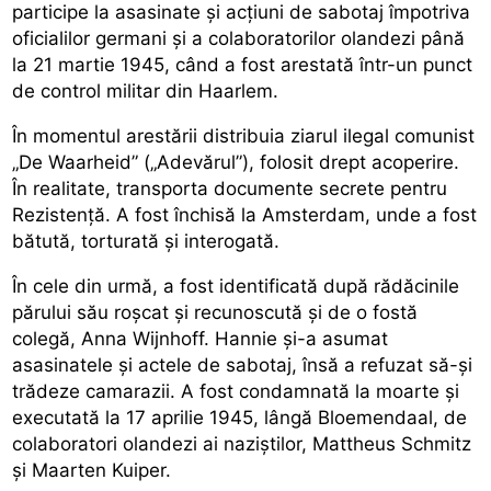
participe la asasinate și acțiuni de sabotaj împotriva
oficialilor germani și a colaboratorilor olandezi până
la 21 martie 1945, când a fost arestată într-un punct
de control militar din Haarlem.
În momentul arestării distribuia ziarul ilegal comunist
„De Waarheid” („Adevărul”), folosit drept acoperire.
În realitate, transporta documente secrete pentru
Rezistență. A fost închisă la Amsterdam, unde a fost
bătută, torturată și interogată.
În cele din urmă, a fost identificată după rădăcinile
părului său roșcat și recunoscută și de o fostă
colegă, Anna Wijnhoff. Hannie și-a asumat
asasinatele și actele de sabotaj, însă a refuzat să-și
trădeze camarazii. A fost condamnată la moarte și
executată la 17 aprilie 1945, lângă Bloemendaal, de
colaboratori olandezi ai naziștilor, Mattheus Schmitz
și Maarten Kuiper.