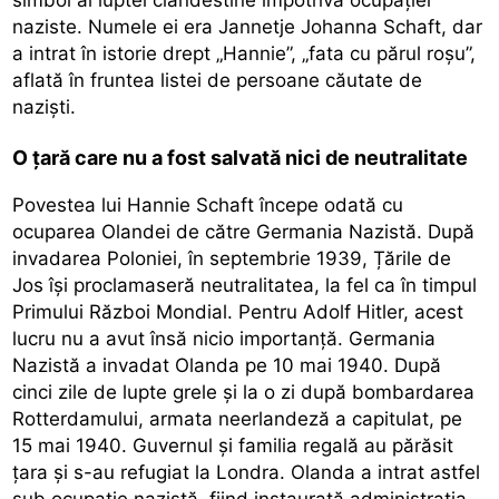
naziste. Numele ei era Jannetje Johanna Schaft, dar
a intrat în istorie drept „Hannie”, „fata cu părul roșu”,
aflată în fruntea listei de persoane căutate de
naziști.
O țară care nu a fost salvată nici de neutralitate
Povestea lui Hannie Schaft începe odată cu
ocuparea Olandei de către Germania Nazistă. După
invadarea Poloniei, în septembrie 1939, Țările de
Jos își proclamaseră neutralitatea, la fel ca în timpul
Primului Război Mondial. Pentru Adolf Hitler, acest
lucru nu a avut însă nicio importanță. Germania
Nazistă a invadat Olanda pe 10 mai 1940. După
cinci zile de lupte grele și la o zi după bombardarea
Rotterdamului, armata neerlandeză a capitulat, pe
15 mai 1940. Guvernul și familia regală au părăsit
țara și s-au refugiat la Londra. Olanda a intrat astfel
sub ocupație nazistă, fiind instaurată administrația