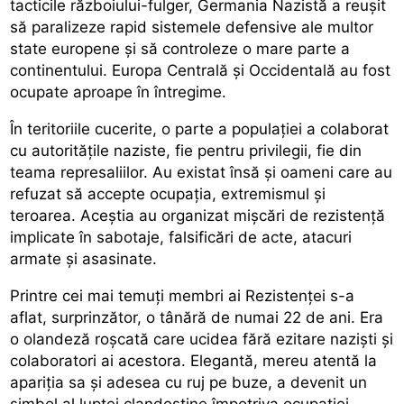
tacticile războiului-fulger, Germania Nazistă a reușit
să paralizeze rapid sistemele defensive ale multor
state europene și să controleze o mare parte a
continentului. Europa Centrală și Occidentală au fost
ocupate aproape în întregime.
În teritoriile cucerite, o parte a populației a colaborat
cu autoritățile naziste, fie pentru privilegii, fie din
teama represaliilor. Au existat însă și oameni care au
refuzat să accepte ocupația, extremismul și
teroarea. Aceștia au organizat mișcări de rezistență
implicate în sabotaje, falsificări de acte, atacuri
armate și asasinate.
Printre cei mai temuți membri ai Rezistenței s-a
aflat, surprinzător, o tânără de numai 22 de ani. Era
o olandeză roșcată care ucidea fără ezitare naziști și
colaboratori ai acestora. Elegantă, mereu atentă la
apariția sa și adesea cu ruj pe buze, a devenit un
simbol al luptei clandestine împotriva ocupației