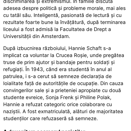
discriminarea și extremismul. În familie discuta
adesea despre politică și probleme morale, mai ales
cu tatăl său. Inteligentă, pasionată de lectură și cu
rezultate foarte bune la învățătură, după terminarea
liceului a fost admisă la Facultatea de Drept a
Universității din Amsterdam.
După izbucnirea războiului, Hannie Schaft s-a
implicat ca voluntar la Crucea Roșie, unde pregătea
truse de prim ajutor și bandaje pentru soldați și
refugiați. În 1943, când era studentă în anul al
patrulea, i s-a cerut să semneze declarația de
loialitate față de autoritățile de ocupație. Din cauza
convingerilor sale și a prieteniei apropiate cu două
studente evreice, Sonja Frenk și Philine Polak,
Hannie a refuzat categoric orice colaborare cu
naziștii. A fost exmatriculată, alături de majoritatea
studenților care refuzaseră să semneze.