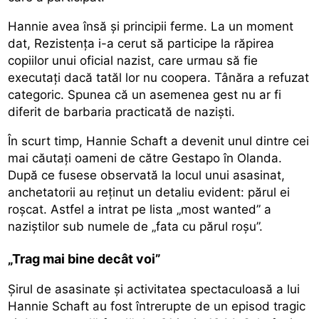
Hannie avea însă și principii ferme. La un moment
dat, Rezistența i-a cerut să participe la răpirea
copiilor unui oficial nazist, care urmau să fie
executați dacă tatăl lor nu coopera. Tânăra a refuzat
categoric. Spunea că un asemenea gest nu ar fi
diferit de barbaria practicată de naziști.
În scurt timp, Hannie Schaft a devenit unul dintre cei
mai căutați oameni de către Gestapo în Olanda.
După ce fusese observată la locul unui asasinat,
anchetatorii au reținut un detaliu evident: părul ei
roșcat. Astfel a intrat pe lista „most wanted” a
naziștilor sub numele de „fata cu părul roșu”.
„Trag mai bine decât voi”
Șirul de asasinate și activitatea spectaculoasă a lui
Hannie Schaft au fost întrerupte de un episod tragic