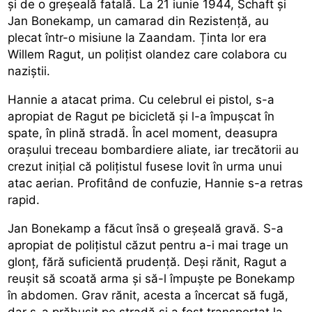
și de o greșeală fatală. La 21 iunie 1944, Schaft și
Jan Bonekamp, un camarad din Rezistență, au
plecat într-o misiune la Zaandam. Ținta lor era
Willem Ragut, un polițist olandez care colabora cu
naziștii.
Hannie a atacat prima. Cu celebrul ei pistol, s-a
apropiat de Ragut pe bicicletă și l-a împușcat în
spate, în plină stradă. În acel moment, deasupra
orașului treceau bombardiere aliate, iar trecătorii au
crezut inițial că polițistul fusese lovit în urma unui
atac aerian. Profitând de confuzie, Hannie s-a retras
rapid.
Jan Bonekamp a făcut însă o greșeală gravă. S-a
apropiat de polițistul căzut pentru a-i mai trage un
glonț, fără suficientă prudență. Deși rănit, Ragut a
reușit să scoată arma și să-l împuște pe Bonekamp
în abdomen. Grav rănit, acesta a încercat să fugă,
dar s-a prăbușit pe stradă și a fost transportat la