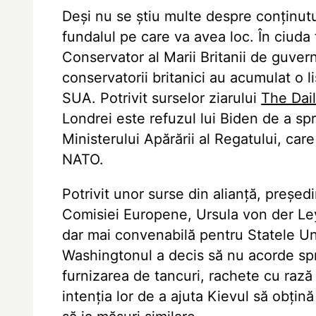
Deși nu se știu multe despre conținutul
fundalul pe care va avea loc. În ciuda f
Conservator al Marii Britanii de guver
conservatorii britanici au acumulat o l
SUA. Potrivit surselor ziarului
The Dai
Londrei este refuzul lui Biden de a spr
Ministerului Apărării al Regatului, car
NATO.
Potrivit unor surse din alianță, președ
Comisiei Europene, Ursula von der Ley
dar mai convenabilă pentru Statele Uni
Washingtonul a decis să nu acorde spri
furnizarea de tancuri, rachete cu rază
intenția lor de a ajuta Kievul să obți