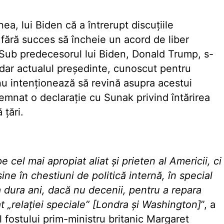
a, lui Biden că a întrerupt discuțiile
 fără succes să încheie un acord de liber
Sub predecesorul lui Biden, Donald Trump, s-
 dar actualul președinte, cunoscut pentru
, nu intenționează să revină asupra acestui
semnat o declarație cu Sunak privind întărirea
 țări.
 cel mai apropiat aliat și prieten al Americii, ci
șine în chestiuni de politică internă, în special
a dura ani, dacă nu decenii, pentru a repara
 „relației speciale” [Londra și Washington]
”, a
al fostului prim-ministru britanic Margaret