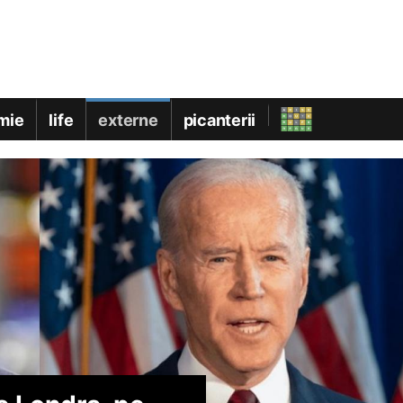
mie
life
externe
picanterii