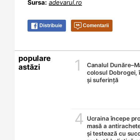
Sursa:
adevarul.ro
Distribuie
Comentarii
populare
1
Canalul Dunăre–M
astăzi
colosul Dobrogei, 
și suferință
4
Ucraina începe pro
masă a antirachete
și testează cu suc