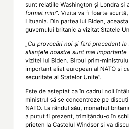
sunt relațiile Washington și Londra și 
format mini
”. Vizita va fi foarte scurt
Lituania. Din partea lui Biden, aceast
guvernului britanic a vizitat Statele Un
„
Cu provocări noi și fără precedent la 
alianțele noastre sunt mai importante 
vizitei lui Biden. Biroul prim-ministrul
important aliat european al NATO și c
securitate al Statelor Unite”.
Este de așteptat ca în cadrul noii întâ
ministrul să se concentreze pe discuți
NATO. La rândul său, monarhul britanic,
a putut fi prezent, trimițându-o în schi
prieten la Castelul Windsor și va disc