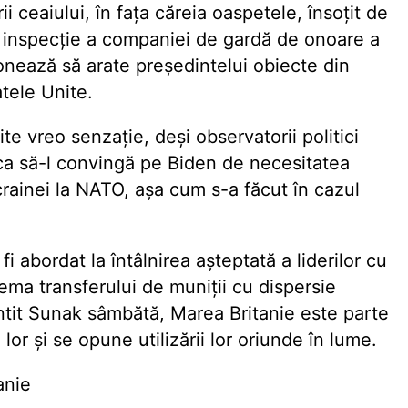
rii ceaiului, în fața căreia oaspetele, însoțit de
inspecție a companiei de gardă de onoare a
ționează să arate președintelui obiecte din
atele Unite.
te vreo senzație, deși observatorii politici
ca să-l convingă pe Biden de necesitatea
crainei la NATO, așa cum s-a făcut în cazul
i abordat la întâlnirea așteptată a liderilor cu
blema transferului de muniții cu dispersie
tit Sunak sâmbătă, Marea Britanie este parte
 lor și se opune utilizării lor oriunde în lume.
anie