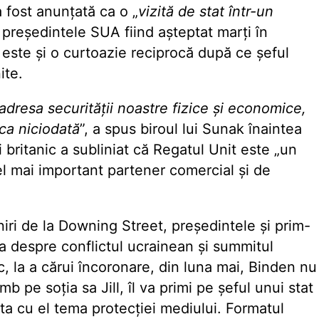
a fost anunțată ca o „
vizită de stat într-un
ă, președintele SUA fiind așteptat marți în
a este și o curtoazie reciprocă după ce șeful
ite.
adresa securității noastre fizice și economice,
ca niciodată
”, a spus biroul lui Sunak înaintea
ui britanic a subliniat că Regatul Unit este „un
el mai important partener comercial și de
lniri de la Downing Street, președintele și prim-
a despre conflictul ucrainean și summitul
 la a cărui ​​încoronare, din luna mai, Binden nu
mb pe soția sa Jill, îl va primi pe șeful unui stat
uta cu el tema protecției mediului. Formatul