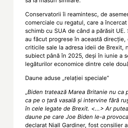
să ia măsuri similare.
Conservatorii îi reamintesc, de asemene
comerciale cu regatul, care a încercat
schimb cu SUA de când a părăsit UE. 
au făcut progrese în această direcție,
criticile sale la adresa ideii de Brexit
subiect până în 2025, deși în iunie a 
legăturilor economice dintre cele două
Daune aduse „relației speciale”
„
Biden tratează Marea Britanie nu ca pe
ca pe o țară vasală și intervine fără ru
în cele legate de Brexit. <...> Ar pute
daune pe care Joe Biden le-a provocat
declarat Niall Gardiner, fost consilier 