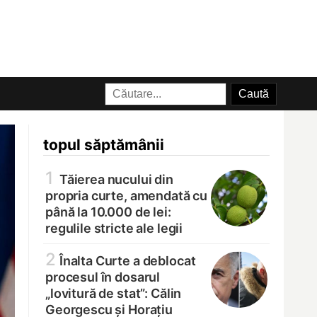
topul săptămânii
1
Tăierea nucului din
propria curte, amendată cu
până la 10.000 de lei:
regulile stricte ale legii
2
Înalta Curte a deblocat
procesul în dosarul
„lovitură de stat”: Călin
Georgescu și Horațiu