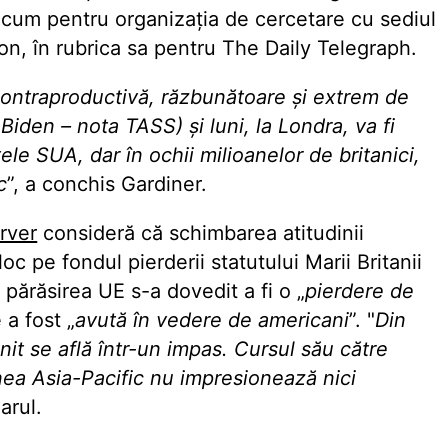
cum pentru organizația de cercetare cu sediul
n, în rubrica sa pentru The Daily Telegraph.
ontraproductivă, răzbunătoare și extrem de
 Biden – nota TASS) și luni, la Londra, va fi
le SUA, dar în ochii milioanelor de britanici,
c
”, a conchis Gardiner.
rver
consideră că schimbarea atitudinii
c pe fondul pierderii statutului Marii Britanii
i, părăsirea UE s-a dovedit a fi o „
pierdere de
 a fost „
avută în vedere de americani
”. "
Din
it se află într-un impas. Cursul său către
nea Asia-Pacific nu impresionează nici
iarul.