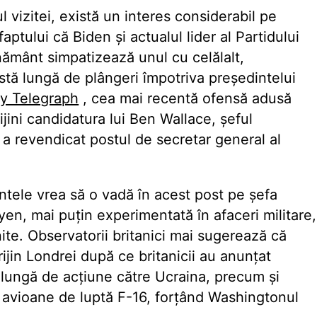
 vizitei, există un interes considerabil pe
aptului că Biden și actualul lider al Partidului
nământ simpatizează unul cu celălalt,
istă lungă de plângeri împotriva președintelui
ly Telegraph
, cea mai recentă ofensă adusă
ijini candidatura lui Ben Wallace, șeful
e a revendicat postul de secretar general al
intele vrea să o vadă în acest post pe șefa
en, mai puțin experimentată în afaceri militare,
te. Observatorii britanici mai sugerează că
jin Londrei după ce britanicii au anunțat
 lungă de acțiune către Ucraina, precum și
nă avioane de luptă F-16, forțând Washingtonul