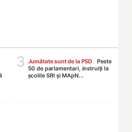
3
Jumătate sunt de la PSD
/
Peste
50 de parlamentari, instruiți la
ă
școlile SRI și MApN...
,