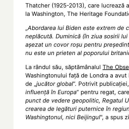
Thatcher (1925-2013), care lucrează a
la Washington, The Heritage Foundatio
„
Abordarea lui Biden este extrem de c
neplăcută. Duminică (în ziua sosirii lui
așezat un covor roșu pentru președinte
nu este un prieten al poporului britani
La rândul său, săptămânalul
The Obse
Washingtonului față de Londra a avut lo
de „
jucător global
”. Potrivit publicație
influență în Europa
” pentru regat, care
punct de vedere geopolitic, Regatul Un
crearea de legături puternice în regiu
Washingtonul, nici Beijingul
", a spus z