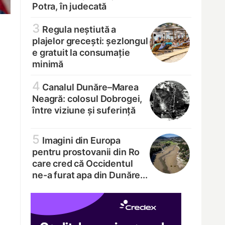
Potra, în judecată
3
Regula neștiută a
plajelor grecești: șezlongul
e gratuit la consumație
minimă
4
Canalul Dunăre–Marea
Neagră: colosul Dobrogei,
între viziune și suferință
5
Imagini din Europa
pentru prostovanii din Ro
care cred că Occidentul
ne-a furat apa din Dunăre...