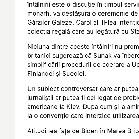
întâlnirii este o discuție în timpul servi
monarh, va desfășura o ceremonie de 
Gărzilor Galeze. Carol al III-lea inten
colecția regală care au legătură cu St
Niciuna dintre aceste întâlniri nu promi
britanici sugerează că Sunak va încer
simplificării procedurii de aderare a U
Finlandei și Suediei.
Un subiect controversat care ar putea f
jurnaliştii ar putea fi cel legat de pro
americane la Kiev. După cum și-a amin
la o convenție care interzice utilizarea
Atitudinea față de Biden în Marea Brit