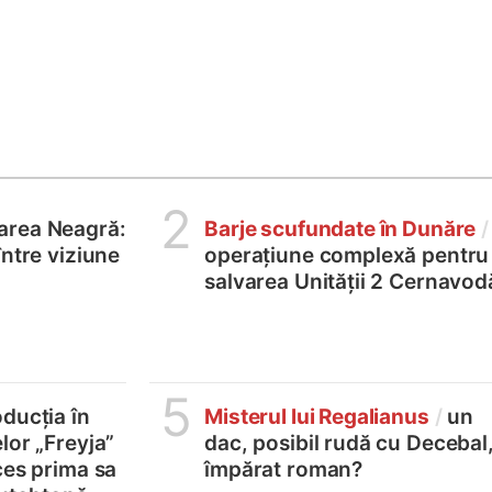
2
area Neagră:
Barje scufundate în Dunăre
/
între viziune
operațiune complexă pentru
salvarea Unității 2 Cernavod
5
ducția în
Misterul lui Regalianus
/
un
lor „Freyja”
dac, posibil rudă cu Decebal
ces prima sa
împărat roman?