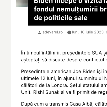
Biden începe o vizită 
fondul nemulțumirii bri
de politicile sale
adevarul.ro
luni, 10 iulie 2023,
În timpul întâlnirii, președintele SUA ș
așteptați să discute despre conflictul 
Președintele american Joe Biden își înc
ultimele 12 luni, în ajunul summitului 
călători de la Londra. Șeful statului a
Unit. Rishi Sunak și va fi primit de rege
După cum a transmis Casa Albă, călăto