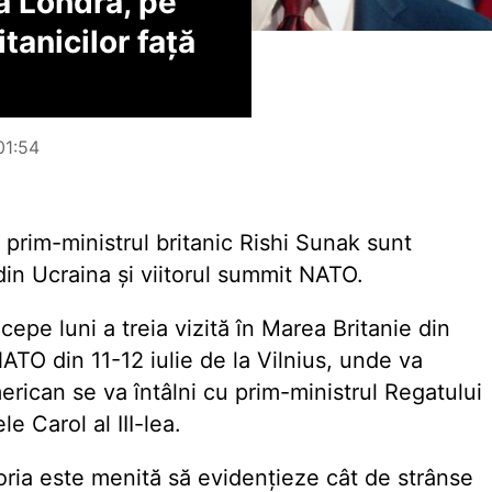
la Londra, pe
tanicilor față
 01:54
i prim-ministrul britanic Rishi Sunak sunt
din Ucraina și viitorul summit NATO.
epe luni a treia vizită în Marea Britanie din
NATO din 11-12 iulie de la Vilnius, unde va
merican se va întâlni cu prim-ministrul Regatului
le Carol al III-lea.
ria este menită să evidențieze cât de strânse