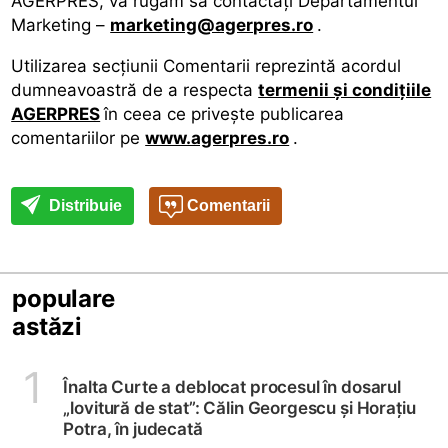
AGERPRES, vă rugăm să contactați Departamentul
Marketing –
marketing@agerpres.ro
.
Utilizarea secţiunii Comentarii reprezintă acordul
dumneavoastră de a respecta
termenii şi condiţiile
AGERPRES
în ceea ce priveşte publicarea
comentariilor pe
www.agerpres.ro
.
Distribuie
Comentarii
populare
astăzi
1
Înalta Curte a deblocat procesul în dosarul
„lovitură de stat”: Călin Georgescu și Horațiu
Potra, în judecată