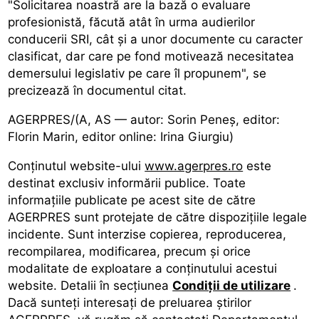
"Solicitarea noastră are la bază o evaluare
profesionistă, făcută atât în urma audierilor
conducerii SRI, cât și a unor documente cu caracter
clasificat, dar care pe fond motivează necesitatea
demersului legislativ pe care îl propunem", se
precizează în documentul citat.
AGERPRES/(A, AS — autor: Sorin Peneș, editor:
Florin Marin, editor online: Irina Giurgiu)
Conținutul website-ului
www.agerpres.ro
este
destinat exclusiv informării publice. Toate
informaţiile publicate pe acest site de către
AGERPRES sunt protejate de către dispoziţiile legale
incidente. Sunt interzise copierea, reproducerea,
recompilarea, modificarea, precum şi orice
modalitate de exploatare a conţinutului acestui
website. Detalii în secţiunea
Condiții de utilizare
.
Dacă sunteţi interesaţi de preluarea ştirilor