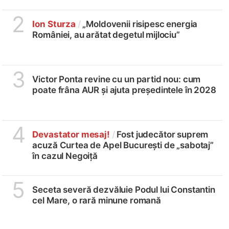
2
Ion Sturza
/
„Moldovenii risipesc energia
României, au arătat degetul mijlociu”
3
Victor Ponta revine cu un partid nou: cum
poate frâna AUR și ajuta președintele în 2028
4
Devastator mesaj!
/
Fost judecător suprem
acuză Curtea de Apel București de „sabotaj”
în cazul Negoiță
5
Seceta severă dezvăluie Podul lui Constantin
cel Mare, o rară minune romană