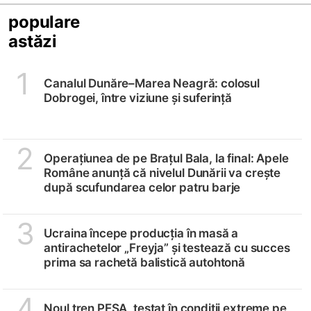
populare
astăzi
1
Canalul Dunăre–Marea Neagră: colosul
Dobrogei, între viziune și suferință
2
Operațiunea de pe Brațul Bala, la final: Apele
Române anunță că nivelul Dunării va crește
după scufundarea celor patru barje
3
Ucraina începe producția în masă a
antirachetelor „Freyja” și testează cu succes
prima sa rachetă balistică autohtonă
4
Noul tren PESA, testat în condiții extreme pe