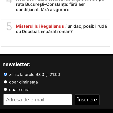
ruta București-Constanța: fără aer
condiționat, fără asigurare
5
Misterul lui Regalianus
/
un dac, posibil rudă
cu Decebal, împărat roman?
newsletter:
zilnic la orele 9:00 și 21:00
doar dimineața
doar seara