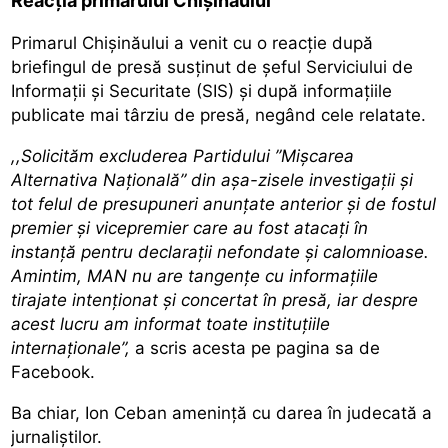
Reacția primarului Chișinăului
Primarul Chișinăului a venit cu o reacție după
briefingul de presă susținut de șeful Serviciului de
Informații și Securitate (SIS) și după informațiile
publicate mai târziu de presă, negând cele relatate.
,,Solicităm excluderea Partidului ”Mișcarea
Alternativa Națională” din așa-zisele investigații și
tot felul de presupuneri anunțate anterior și de fostul
premier și vicepremier care au fost atacați în
instanță pentru declarații nefondate și calomnioase.
Amintim, MAN nu are tangențe cu informațiile
tirajate intenționat și concertat în presă, iar despre
acest lucru am informat toate instituțiile
internaționale”,
a scris acesta pe pagina sa de
Facebook.
Ba chiar, Ion Ceban amenință cu darea în judecată a
jurnaliștilor.