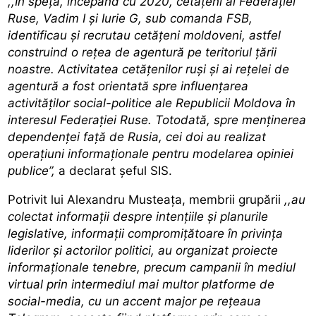
,,În speță, începând cu 2020, cetățeni ai Federației
Ruse, Vadim I și Iurie G, sub comanda FSB,
identificau și recrutau cetățeni moldoveni, astfel
construind o rețea de agentură pe teritoriul țării
noastre. Activitatea cetățenilor ruși și ai rețelei de
agentură a fost orientată spre influențarea
activităților social-politice ale Republicii Moldova în
interesul Federației Ruse. Totodată, spre menținerea
dependenței față de Rusia, cei doi au realizat
operațiuni informaționale pentru modelarea opiniei
publice”,
a declarat șeful SIS.
Potrivit lui Alexandru Musteața, membrii grupării
,,au
colectat informații despre intențiile și planurile
legislative, informații compromițătoare în privința
liderilor și actorilor politici, au organizat proiecte
informaționale tenebre, precum campanii în mediul
virtual prin intermediul mai multor platforme de
social-media, cu un accent major pe rețeaua