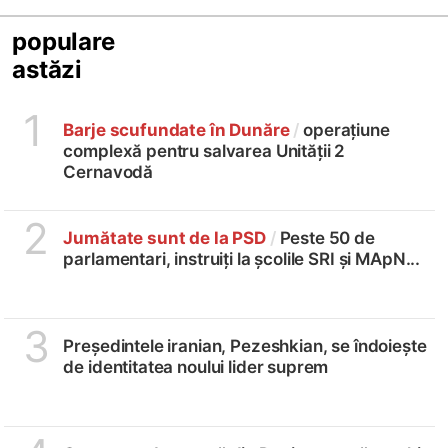
populare
astăzi
1
Barje scufundate în Dunăre
/
operațiune
complexă pentru salvarea Unității 2
Cernavodă
2
Jumătate sunt de la PSD
/
Peste 50 de
parlamentari, instruiți la școlile SRI și MApN...
3
Președintele iranian, Pezeshkian, se îndoiește
de identitatea noului lider suprem