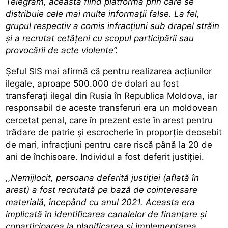
Telegram, aceasta fiind platforma prin care se
distribuie cele mai multe informații false. La fel,
grupul respectiv a comis infracțiuni sub drapel străin
și a recrutat cetățeni cu scopul participării sau
provocării de acte violente”.
Șeful SIS mai afirmă că pentru realizarea acțiunilor
ilegale, aproape 500.000 de dolari au fost
transferați ilegal din Rusia în Republica Moldova, iar
responsabil de aceste transferuri era un moldovean
cercetat penal, care în prezent este în arest pentru
trădare de patrie și escrocherie în proporție deosebit
de mari, infracțiuni pentru care riscă până la 20 de
ani de închisoare. Individul a fost deferit justiției.
,,Nemijlocit, persoana deferită justiției (aflată în
arest) a fost recrutată pe bază de cointeresare
materială, începând cu anul 2021. Aceasta era
implicată în identificarea canalelor de finanțare și
coparticiparea la planificarea și implementarea