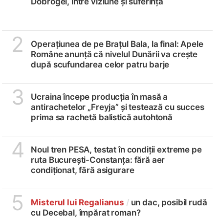
Dobrogei, între viziune și suferință
2
Operațiunea de pe Brațul Bala, la final: Apele
Române anunță că nivelul Dunării va crește
după scufundarea celor patru barje
3
Ucraina începe producția în masă a
antirachetelor „Freyja” și testează cu succes
prima sa rachetă balistică autohtonă
4
Noul tren PESA, testat în condiții extreme pe
ruta București-Constanța: fără aer
condiționat, fără asigurare
5
Misterul lui Regalianus
/
un dac, posibil rudă
cu Decebal, împărat roman?