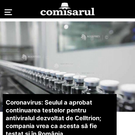
Coronavirus: Seulul a aprobat
continuarea testelor pentru
antiviralul dezvoltat de Celltrion;
compania vrea ca acesta să fie
testat şi în România