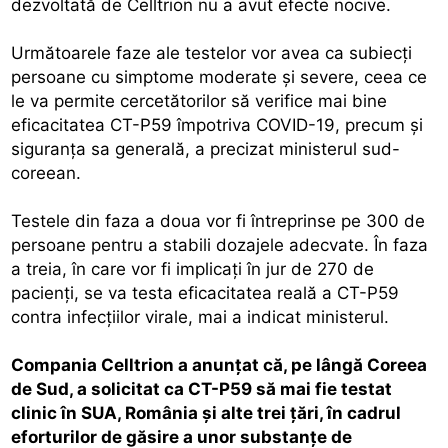
dezvoltată de Celltrion nu a avut efecte nocive.
Următoarele faze ale testelor vor avea ca subiecţi
persoane cu simptome moderate şi severe, ceea ce
le va permite cercetătorilor să verifice mai bine
eficacitatea CT-P59 împotriva COVID-19, precum şi
siguranţa sa generală, a precizat ministerul sud-
coreean.
Testele din faza a doua vor fi întreprinse pe 300 de
persoane pentru a stabili dozajele adecvate. În faza
a treia, în care vor fi implicaţi în jur de 270 de
pacienţi, se va testa eficacitatea reală a CT-P59
contra infecţiilor virale, mai a indicat ministerul.
Compania Celltrion a anunţat că, pe lângă Coreea
de Sud, a solicitat ca CT-P59 să mai fie testat
clinic în SUA, România şi alte trei ţări, în cadrul
eforturilor de găsire a unor substanţe de