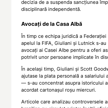
decizia de a suspenda sancțiunea împo
disciplinară independentă.
Avocați de la Casa Albă
În timp ce echipa juridică a Federației
apelul la FIFA, Giuliani și Lutnick s-a
avocați ai Casei Albe pentru a oferi as
potrivit unor persoane implicate în disc
În același timp, Giuliani și Scott Go
ajutase la plata personală a salariulu
— s-au concentrat asupra istoricului ar
acordat cartonașul roșu miercuri.
Articole care analizau controversele an