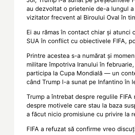
Joi, Trump l-a sunat pe președintele FI
au dezvoltat o prietenie de-a lungul 
vizitator frecvent al Biroului Oval în t
Ei au rămas în contact chiar și atunci
SUA în conflict cu obiectivele FIFA, pot
Printre acestea s-a numărat și momentu
militare împotriva Iranului în februarie
participa la Cupa Mondială — un conte
când Trump l-a sunat pe Infantino în 
Trump a întrebat despre regulile FIFA r
despre motivele care stau la baza susp
a făcut nicio promisiune cu privire la r
FIFA a refuzat să confirme vreo discuți