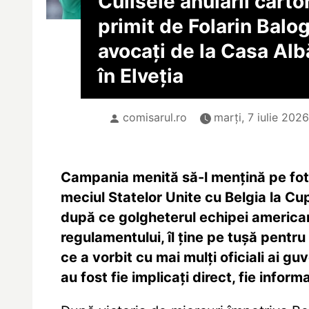
Culisele anulării carto
primit de Folarin Balo
avocați de la Casa Alb
în Elveția
comisarul.ro
marți, 7 iulie 202
Campania menită să-l mențină pe fotb
meciul Statelor Unite cu Belgia la C
după ce golgheterul echipei american
regulamentului, îl ține pe tușă pentru
ce a vorbit cu mai mulți oficiali ai gu
au fost fie implicați direct, fie inform