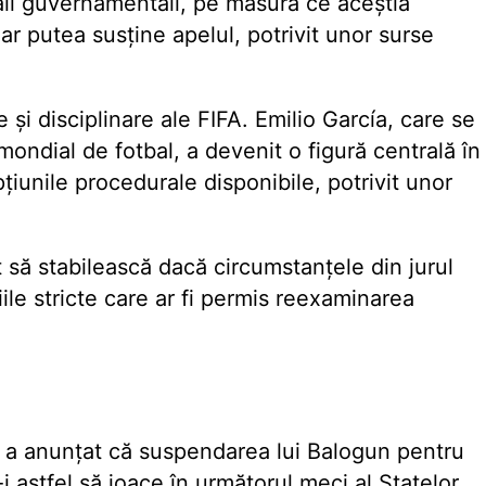
iciali guvernamentali, pe măsură ce aceștia
ar putea susține apelul, potrivit unor surse
 și disciplinare ale FIFA. Emilio García, care se
 mondial de fotbal, a devenit o figură centrală în
opțiunile procedurale disponibile, potrivit unor
cat să stabilească dacă circumstanțele din jurul
iile stricte care ar fi permis reexaminarea
A a anunțat că suspendarea lui Balogun pentru
 astfel să joace în următorul meci al Statelor