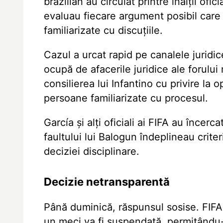
brazilian au circulat printre înalții of
evaluau fiecare argument posibil care 
familiarizate cu discuțiile.
Cazul a urcat rapid pe canalele juridice
ocupă de afacerile juridice ale forului
consilierea lui Infantino cu privire la 
persoane familiarizate cu procesul.
García și alți oficiali ai FIFA au încer
faultului lui Balogun îndeplineau criter
deciziei disciplinare.
Decizie netransparentă
Până duminică, răspunsul sosise. FIF
un meci va fi suspendată, permițându-i