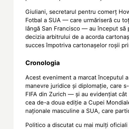
Giuliani, secretarul pentru comerț Howar
Fotbal a SUA — care urmăriseră cu toț
lângă San Francisco — au început să p
decizia arbitrului de a acorda cartona
succes împotriva cartonașelor roșii p
Cronologia
Acest eveniment a marcat începutul a p
manevre juridice și diplomație, care s-
FIFA din Zurich — și au evidențiat cât 
cea de-a doua ediție a Cupei Mondiale 
naționale masculine a SUA, care partic
Politico a discutat cu mai mulți oficiali