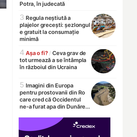
Potra, în judecată
3
Regula neștiută a
plajelor grecești: șezlongul
e gratuit la consumație
minimă
4
Așa o fi?
/
Ceva grav de
tot urmează a se întâmpla
în războiul din Ucraina
5
Imagini din Europa
pentru prostovanii din Ro
care cred că Occidentul
ne-a furat apa din Dunăre...