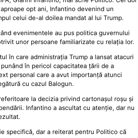
FA, Gianni Infantino, mai scrie Politico. Cei doi
a aproape opt ani, Infantino devenind un
impul celui de-al doilea mandat al lui Trump.
 când evenimentele au pus politica guvernului
rivit unor persoane familiarizate cu relația lor.
l în care administrația Trump a lansat atacuri
, punând în pericol capacitatea țării de a
xt personal care a avut importanță atunci
legătură cu cazul Balogun.
eferitoare la decizia privind cartonașul roșu și
endării. Infantino a ascultat cu atenție, dar nu
ezultat.
e specifică, dar a reiterat pentru Politico că