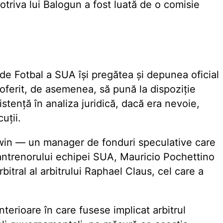
triva lui Balogun a fost luată de o comisie
 de Fotbal a SUA își pregătea și depunea oficial
u oferit, de asemenea, să pună la dispoziție
istență în analiza juridică, dacă era nevoie,
uții.
odwin — un manager de fonduri speculative care
i antrenorului echipei SUA, Mauricio Pochettino
bitral al arbitrului Raphael Claus, cel care a
terioare în care fusese implicat arbitrul