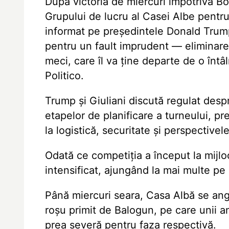
După victoria de miercuri împotriva Bos
Grupului de lucru al Casei Albe pentr
informat pe președintele Donald Trump
pentru un fault imprudent — eliminare
meci, care îl va ține departe de o întâl
Politico.
Trump și Giuliani discută regulat desp
etapelor de planificare a turneului, pr
la logistică, securitate și perspective
Odată ce competiția a început la mijloc
intensificat, ajungând la mai multe p
Până miercuri seara, Casa Albă se ang
roșu primit de Balogun, pe care unii an
prea severă pentru faza respectivă.