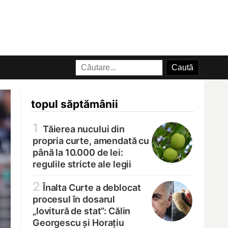
topul săptămânii
1
Tăierea nucului din
propria curte, amendată cu
până la 10.000 de lei:
regulile stricte ale legii
2
Înalta Curte a deblocat
procesul în dosarul
„lovitură de stat”: Călin
Georgescu și Horațiu