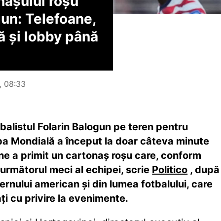
nașului roșu
gun: Telefoane,
ă și lobby până
6, 08:33
alistul Folarin Balogun pe teren pentru
upa Mondială a început la doar câteva minute
e a primit un cartonaș roșu care, conform
 următorul meci al echipei, scrie
Politico
, după
vernului american și din lumea fotbalului, care
ați cu privire la evenimente.