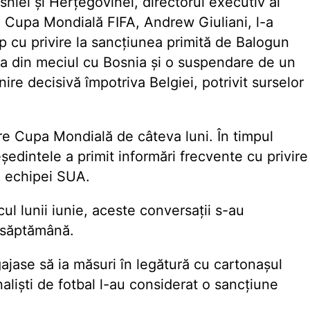
niei și Herțegovinei, directorul executiv al
u Cupa Mondială FIFA, Andrew Giuliani, l-a
 cu privire la sancțiunea primită de Balogun
a din meciul cu Bosnia și o suspendare de un
nire decisivă împotriva Belgiei, potrivit surselor
re Cupa Mondială de câteva luni. În timpul
eședintele a primit informări frecvente cu privire
le echipei SUA.
ul lunii iunie, aceste conversații s-au
e săptămână.
ajase să ia măsuri în legătură cu cartonașul
aliști de fotbal l-au considerat o sancțiune