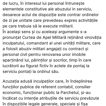
de lucru, în interesul lui personal întrunește
elementele constitutive ale abuzului in serviciu,
deoarece actul de dispoziție este contrar ordinelor
de zi pe unitate care prevedeau expres activitățile
pe care trebuia să le execute militarii.
În același sens și cu aceleași argumente s-a
pronunțat Curtea de Apel Militară reținând vinovăția
inculpatului, comandant al unei unități militare, care
a folosit abuziv militari angajați cu contract și
personal civil pentru renovarea unor imobile
aparținând lui, părinților și socrilor, timp în care
lucrătorii au figurat fictiv în actele de pontaj la
serviciu pontați la ordinul său.
Acuzația adusă inculpaților care, în îndeplinirea
funcțiilor publice de referent contabil, consilier
economic, funcționar public la Parchetul, și-au
încălcat cu intenție atribuțiile de serviciu prevăzute
în dispozițiile legale generale, speciale și fișa