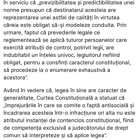
în serviciu că „previzibilitatea și predictibilitatea unei
norme presupun că destinatarul acesteia are
reprezentarea unei astfel de calități în virtutea
căreia este obligat să-și modeleze conduita. Prin
urmare, faptul că prevederile legale ce
reglementează se aplică tuturor persoanelor care
exercită atribuții de control, potrivit legii, are
indubitabil un înțeles univoc, legiuitorul nefiind
obligat, pentru a consfinți caracterul constituțional,
să procedeze la o enumerare exhaustivă a
acestora”.
Având în vedere că, legea în sine are caracter de
generalitate, Curtea Constituțională a statuat că
„împrejurările în care se comite o faptă antisocială și
încadrarea acesteia într-o infracțiune ori alta nu este
atributul instanței de contencios constituțional, fiind
de competența exclusivă a judecătorului de drept
comun să interpreteze și să aplice legea”.