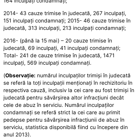
164 inculpaţi condamnaţi;
2014- 43 cauze trimise în judecată, 267 inculpaţi,
151 inculpaţi condamnaţi; 2015- 46 cauze trimise în
judecată, 313 inculpaţi, 213 inculpaţi condamnaţi;
2016- (până la 15 mai) – 20 cauze trimise în
judecată, 69 inculpaţi, 41 inculpaţi condamnaţi;
Total- 241 de cauze trimise în judecată, 1471
inculpaţi, 569 inculpaţi condamnaţi.
(
Observație:
numărul inculpaților trimiși în judecată
se referă la toți inculpații menționați în rechizitoriu în
respectiva cauză, inclusiv la cei care au fost trimiși în
judecată pentru săvârșirea altor infracțiuni decât
cele de abuz în serviciu. Numărul inculpaților
condamnați se referă strict la cei care au primit
pedepse pentru săvârșirea infracțiunii de abuz în
serviciu, statistica disponibilă fiind cu începere din
anul 2013).