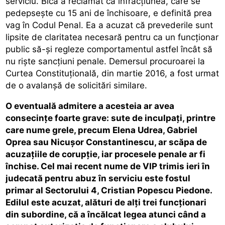
serviciu. Bica a reclamat că infracţiunea, care se
pedepseşte cu 15 ani de închisoare, e definită prea
vag în Codul Penal. Ea a acuzat că prevederile sunt
lipsite de claritatea necesară pentru ca un funcţionar
public să-şi regleze comportamentul astfel încât să
nu rişte sancţiuni penale. Demersul procuroarei la
Curtea Constituţională, din martie 2016, a fost urmat
de o avalanşă de solicitări similare.
O eventuală admitere a acesteia ar avea
consecinţe foarte grave: sute de inculpaţi, printre
care nume grele, precum Elena Udrea, Gabriel
Oprea sau Nicuşor Constantinescu, ar scăpa de
acuzaţiile de corupţie, iar procesele penale ar fi
închise. Cel mai recent nume de VIP trimis ieri în
judecată pentru abuz în serviciu este fostul
primar al Sectorului 4, Cristian Popescu Piedone.
Edilul este acuzat, alături de alţi trei funcţionari
din subordine, că a încălcat legea atunci când a