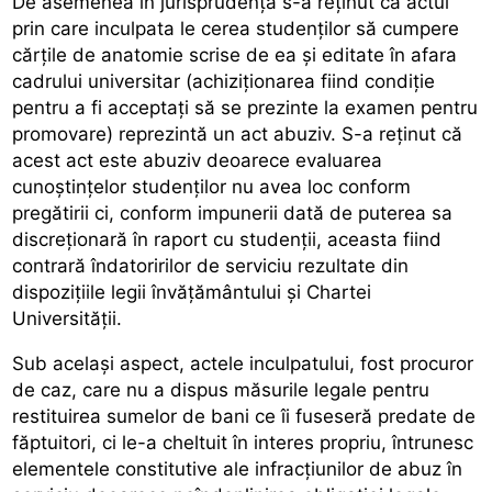
De asemenea în jurisprudență s-a reținut că actul
prin care inculpata le cerea studenților să cumpere
cărțile de anatomie scrise de ea și editate în afara
cadrului universitar (achiziționarea fiind condiție
pentru a fi acceptați să se prezinte la examen pentru
promovare) reprezintă un act abuziv. S-a reținut că
acest act este abuziv deoarece evaluarea
cunoștințelor studenților nu avea loc conform
pregătirii ci, conform impunerii dată de puterea sa
discreționară în raport cu studenții, aceasta fiind
contrară îndatoririlor de serviciu rezultate din
dispozițiile legii învățământului și Chartei
Universității.
Sub același aspect, actele inculpatului, fost procuror
de caz, care nu a dispus măsurile legale pentru
restituirea sumelor de bani ce îi fuseseră predate de
făptuitori, ci le-a cheltuit în interes propriu, întrunesc
elementele constitutive ale infracțiunilor de abuz în