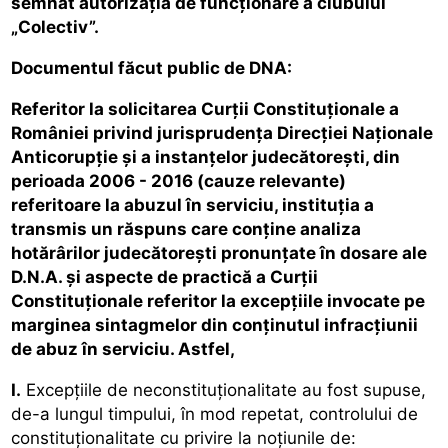
semnat autorizaţia de funcţionare a clubului
„Colectiv”.
Documentul făcut public de DNA:
Referitor la solicitarea Curții Constituționale a
României privind jurisprudența Direcției Naționale
Anticorupție și a instanțelor judecătorești, din
perioada 2006 - 2016 (cauze relevante)
referitoare la abuzul în serviciu, instituția a
transmis un răspuns care conține analiza
hotărârilor judecătorești pronunțate în dosare ale
D.N.A. și aspecte de practică a Curții
Constituționale referitor la excepțiile invocate pe
marginea sintagmelor din conținutul infracțiunii
de abuz în serviciu. Astfel,
I.
Excepțiile de neconstituționalitate au fost supuse,
de-a lungul timpului, în mod repetat, controlului de
constituționalitate cu privire la noțiunile de: