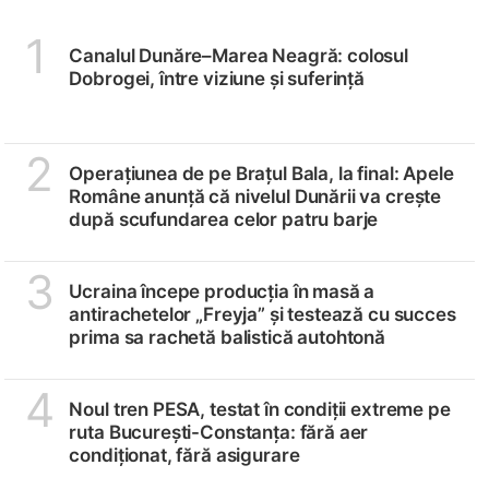
1
Canalul Dunăre–Marea Neagră: colosul
Dobrogei, între viziune și suferință
2
Operațiunea de pe Brațul Bala, la final: Apele
Române anunță că nivelul Dunării va crește
după scufundarea celor patru barje
3
Ucraina începe producția în masă a
antirachetelor „Freyja” și testează cu succes
prima sa rachetă balistică autohtonă
4
Noul tren PESA, testat în condiții extreme pe
ruta București-Constanța: fără aer
condiționat, fără asigurare