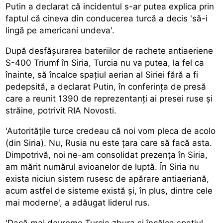
Putin a declarat că incidentul s-ar putea explica prin
faptul că cineva din conducerea turcă a decis 'să-i
lingă pe americani undeva'.
După desfășurarea bateriilor de rachete antiaeriene
S-400 Triumf în Siria, Turcia nu va putea, la fel ca
înainte, să încalce spațiul aerian al Siriei fără a fi
pedepsită, a declarat Putin, în conferința de presă
care a reunit 1390 de reprezentanți ai presei ruse și
străine, potrivit RIA Novosti.
'Autoritățile turce credeau că noi vom pleca de acolo
(din Siria). Nu, Rusia nu este țara care să facă asta.
Dimpotrivă, noi ne-am consolidat prezența în Siria,
am mărit numărul avioanelor de luptă. În Siria nu
exista niciun sistem rusesc de apărare antiaeriană,
acum astfel de sisteme există și, în plus, dintre cele
mai moderne', a adăugat liderul rus.
'Dacă mai devreme Turcia zbura și încălca spațiul