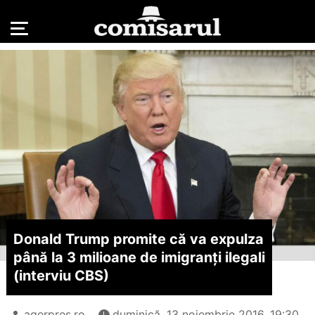
Donald Trump promite că va expulza
până la 3 milioane de imigranți ilegali
(interviu CBS)
agerpres.ro
duminică, 13 noiembrie 2016, 19:30