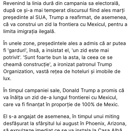
Revenind la linia dură din campania sa electorală,
după ce și-a mai temperat discursul fiind ales marți
președinte al SUA, Trump a reafirmat, de asemenea,
că va construi un zid la frontiera cu Mexicul, pentru a
limita imigrația ilegală.
În unele zone, președintele ales a admis că ar putea
fi 'garduri', însă, a insistat el, 'un zid este mai
potrivit'. 'Sunt foarte bun la asta, la ceea ce se
cheamă construcție', a ironizat patronul Trump
Organization, vastă rețea de hoteluri și imobile de
lux.
În timpul campaniei sale, Donald Trump a promis că
va înălța un zid de-a lungul frontierei cu Mexicul,
care va fi finanțat în proporție de 100% de Mexic.
El s-a angajat de asemenea, în timpul unui miting
desfășurat la sfârșitul lui august în Phoenix, Arizona,
să expulzeze imediat ce se va instala la Casa Albă