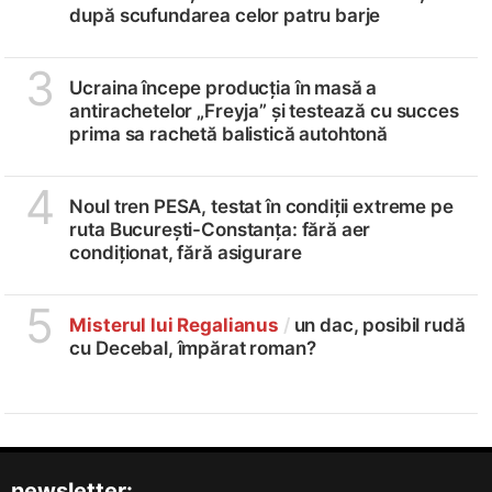
după scufundarea celor patru barje
3
Ucraina începe producția în masă a
antirachetelor „Freyja” și testează cu succes
prima sa rachetă balistică autohtonă
4
Noul tren PESA, testat în condiții extreme pe
ruta București-Constanța: fără aer
condiționat, fără asigurare
5
Misterul lui Regalianus
/
un dac, posibil rudă
cu Decebal, împărat roman?
newsletter: