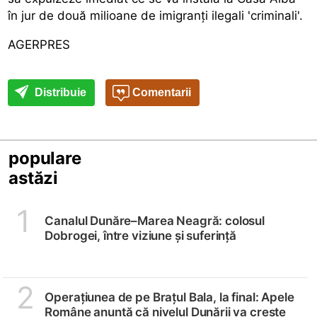
în jur de două milioane de imigranți ilegali 'criminali'.
AGERPRES
Distribuie
Comentarii
populare
astăzi
1
Canalul Dunăre–Marea Neagră: colosul
Dobrogei, între viziune și suferință
2
Operațiunea de pe Brațul Bala, la final: Apele
Române anunță că nivelul Dunării va crește