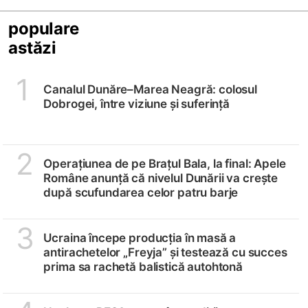
populare
astăzi
1
Canalul Dunăre–Marea Neagră: colosul
Dobrogei, între viziune și suferință
2
Operațiunea de pe Brațul Bala, la final: Apele
Române anunță că nivelul Dunării va crește
după scufundarea celor patru barje
3
Ucraina începe producția în masă a
antirachetelor „Freyja” și testează cu succes
prima sa rachetă balistică autohtonă