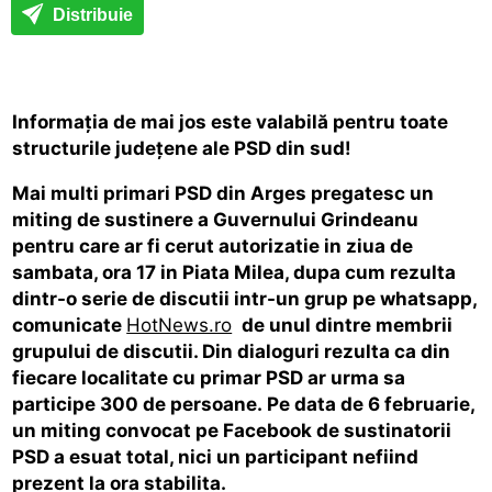
Distribuie
Informația de mai jos este valabilă pentru toate
structurile județene ale PSD din sud!
Mai multi primari PSD din Arges pregatesc un
miting de sustinere a Guvernului Grindeanu
pentru care ar fi cerut autorizatie in ziua de
sambata, ora 17 in Piata Milea, dupa cum rezulta
dintr-o serie de discutii intr-un grup pe whatsapp,
comunicate
HotNews.ro
de unul dintre membrii
grupului de discutii. Din dialoguri rezulta ca din
fiecare localitate cu primar PSD ar urma sa
participe 300 de persoane. Pe data de 6 februarie,
un miting convocat pe Facebook de sustinatorii
PSD a esuat total, nici un participant nefiind
prezent la ora stabilita.