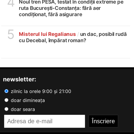
4
Noul tren PESA, testat în condiții extreme pe
ruta București-Constanța: fără aer
condiționat, fără asigurare
5
Misterul lui Regalianus
/
un dac, posibil rudă
cu Decebal, împărat roman?
newsletter:
zilnic la orele 9:00 și 21:00
doar dimineața
doar seara