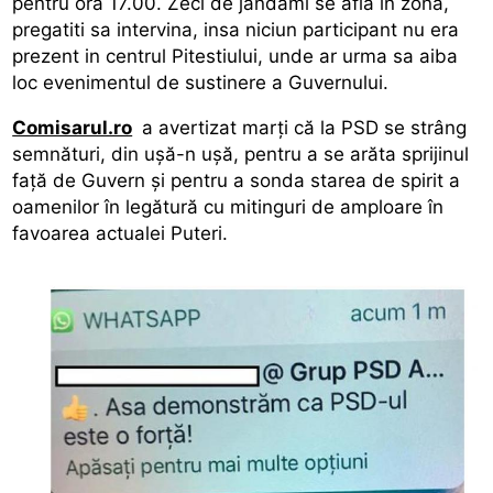
pentru ora 17.00. Zeci de jandami se afla in zona,
pregatiti sa intervina, insa niciun participant nu era
prezent in centrul Pitestiului, unde ar urma sa aiba
loc evenimentul de sustinere a Guvernului.
Comisarul.ro
a avertizat marți că la PSD se strâng
semnături, din ușă-n ușă, pentru a se arăta sprijinul
față de Guvern și pentru a sonda starea de spirit a
oamenilor în legătură cu mitinguri de amploare în
favoarea actualei Puteri.