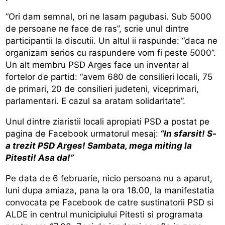
“Ori dam semnal, ori ne lasam pagubasi. Sub 5000
de persoane ne face de ras”, scrie unul dintre
participantii la discutii. Un altul ii raspunde: “daca ne
organizam serios cu raspundere vom fi peste 5000”.
Un alt membru PSD Arges face un inventar al
fortelor de partid: “avem 680 de consilieri locali, 75
de primari, 20 de consilieri judeteni, viceprimari,
parlamentari. E cazul sa aratam solidaritate”.
Unul dintre ziaristii locali apropiati PSD a postat pe
pagina de Facebook urmatorul mesaj:
“In sfarsit! S-
a trezit PSD Arges! Sambata, mega miting la
Pitesti! Asa da!”
Pe data de 6 februarie, nicio persoana nu a aparut,
luni dupa amiaza, pana la ora 18.00, la manifestatia
convocata pe Facebook de catre sustinatorii PSD si
ALDE in centrul municipiului Pitesti si programata