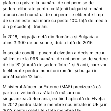
plafon cu privire la numărul de noi permise de
ședere eliberate pentru cetățenii bulgari și români
atunci când numărul de noi permise eliberate timp
de un an este mai mare cu peste 10% față de media
din precedenții trei ani.
În 2016, imigrația netă din România și Bulgaria a
atins 3.300 de persoane, dublu față de 2016.
În aceste condiții, guvernul elvețian a decis miercuri
să limiteze la 996 numărul de noi permise de ședere
de tip 'B' (durată de ședere între 1 și 5 ani), care vor
fi eliberate pentru muncitorii români și bulgari în
următoarele 12 luni.
Ministerul Afacerilor Externe (MAE) precizează că
partea elvețiană a arătat că măsura nu
singularizează România, ea fiind aplicată de Elveția
în 2012 pentru statele membre nou intrate în UE și în
2013 pentru celelalte state membre UE.