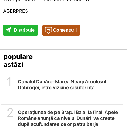
AGERPRES
Distribuie
Comentarii
populare
astăzi
1
Canalul Dunăre–Marea Neagră: colosul
Dobrogei, între viziune și suferință
2
Operațiunea de pe Brațul Bala, la final: Apele
Române anunță că nivelul Dunării va crește
după scufundarea celor patru barje