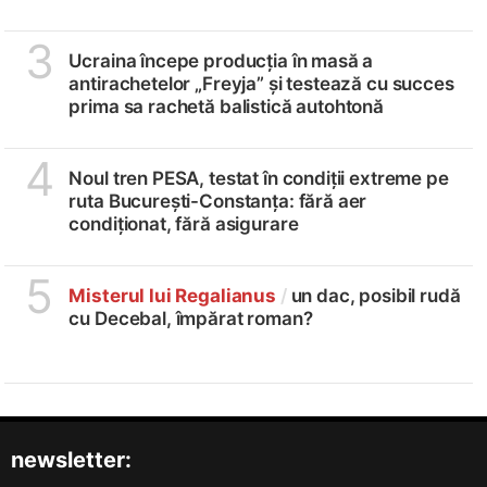
3
Ucraina începe producția în masă a
antirachetelor „Freyja” și testează cu succes
prima sa rachetă balistică autohtonă
4
Noul tren PESA, testat în condiții extreme pe
ruta București-Constanța: fără aer
condiționat, fără asigurare
5
Misterul lui Regalianus
/
un dac, posibil rudă
cu Decebal, împărat roman?
newsletter: