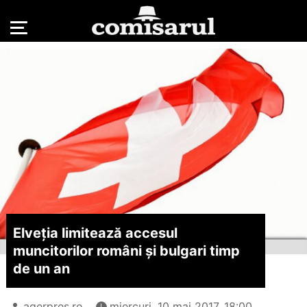
Elveția limitează accesul
muncitorilor români și bulgari timp
de un an
agerpres.ro
miercuri, 10 mai 2017, 18:00