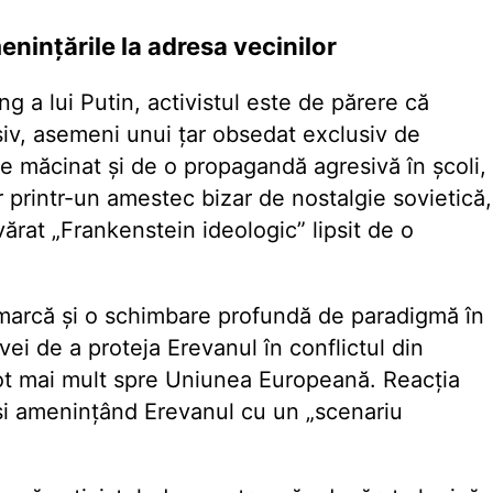
nințările la adresa vecinilor
g a lui Putin, activistul este de părere că
siv, asemeni unui țar obsedat exclusiv de
te măcinat și de o propagandă agresivă în școli,
r printr-un amestec bizar de nostalgie sovietică,
vărat „Frankenstein ideologic” lipsit de o
emarcă și o schimbare profundă de paradigmă în
 de a proteja Erevanul în conflictul din
t mai mult spre Uniunea Europeană. Reacția
ruși amenințând Erevanul cu un „scenariu