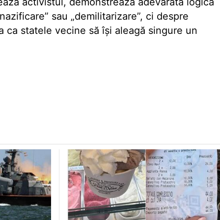
ează activistul, demonstrează adevărata logică
zificare” sau „demilitarizare”, ci despre
a ca statele vecine să își aleagă singure un