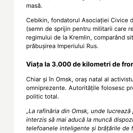
masă.
Cebikin, fondatorul Asociației Civice d
(semn de sprijin pentru militarii care r
regimului de la Kremlin, comparând sit
prăbușirea Imperiului Rus.
Viața la 3.000 de kilometri de fro
Chiar și în Omsk, oraș natal al activistu
omniprezente. Autoritățile folosesc pr
politic total.
„La rafinăria din Omsk, unde lucrează 
interzis să mai aducă la muncă dispoz
telefoanele inteligente și brățările de 