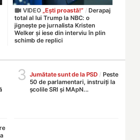
VIDEO
„Ești proastă!”
/
Derapaj
total al lui Trump la NBC: o
jignește pe jurnalista Kristen
Welker și iese din interviu în plin
schimb de replici
3
Jumătate sunt de la PSD
/
Peste
50 de parlamentari, instruiți la
ă
școlile SRI și MApN...
re
na