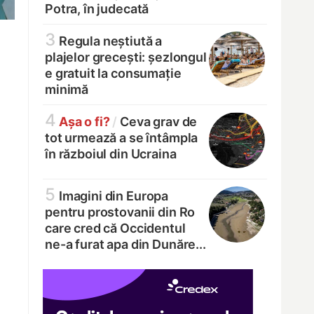
Potra, în judecată
3
Regula neștiută a
plajelor grecești: șezlongul
e gratuit la consumație
minimă
4
Așa o fi?
/
Ceva grav de
tot urmează a se întâmpla
în războiul din Ucraina
5
Imagini din Europa
pentru prostovanii din Ro
care cred că Occidentul
ne-a furat apa din Dunăre...