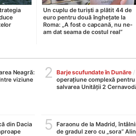
trategia
Un cuplu de turiști a plătit 44 de
aduce
euro pentru două înghețate la
telor
Roma: „A fost o capcană, nu ne-
am dat seama de costul real”
2
area Neagră:
Barje scufundate în Dunăre
/
între viziune
operațiune complexă pentru
salvarea Unității 2 Cernavod
5
ă din Dacia
Faraonu de la Madrid, întâlni
aproape
de gradul zero cu „sora” Ali