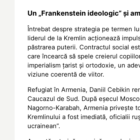
Un „Frankenstein ideologic” și ame
Întrebat despre strategia pe termen lun
liderul de la Kremlin acționează impul
păstrarea puterii. Contractul social es
care încearcă să spele creierul copiilo
imperialism țarist și ortodoxie, un ade
viziune coerentă de viitor.
Refugiat în Armenia, Daniil Cebikin r
Caucazul de Sud. După eșecul Moscovei
Nagorno-Karabah, Armenia privește to
Kremlinului a fost imediată, oficialii 
ucrainean”.