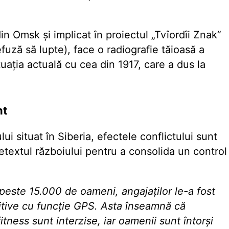
in Omsk și implicat în proiectul „Tvîordîi Znak”
efuză să lupte), face o radiografie tăioasă a
uația actuală cu cea din 1917, care a dus la
nt
lui situat în Siberia, efectele conflictului sunt
etextul războiului pentru a consolida un control
peste 15.000 de oameni, angajaților le-a fost
itive cu funcție GPS. Asta înseamnă că
fitness sunt interzise, iar oamenii sunt întorși