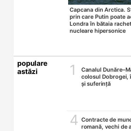
Capcana din Arctica. S
prin care Putin poate 
Londra în bătaia rache
nucleare hipersonice
populare
1
Canalul Dunăre–M
astăzi
colosul Dobrogei, 
și suferință
4
Contracte de munc
romană, vechi de 