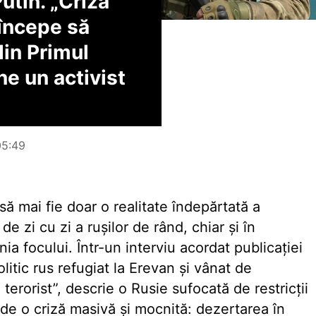
utin. „Criza
 începe să
in Primul
ne un activist
05:49
să mai fie doar o realitate îndepărtată a
de zi cu zi a rușilor de rând, chiar și în
inia focului. Într-un interviu acordat publicației
olitic rus refugiat la Erevan și vânat de
erorist”, descrie o Rusie sufocată de restricții
 de o criză masivă și mocnită: dezertarea în