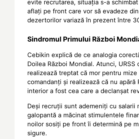
evite recrutarea, situația s-a schimbat 
aflați pe front care vor să evadeze din
dezertorilor variază în prezent între
Sindromul Primului Război Mondi
Cebikin explică de ce analogia corectă
Doilea Război Mondial. Atunci, URSS du
realizează treptat că mor pentru mize 
comandanți și realizează că nu apără R
interior a fost cea care a declanșat rev
Deși recruții sunt ademeniți cu salarii
galopantă a măcinat stimulentele financi
noilor sosiți pe front îi determină pe 
sigure.