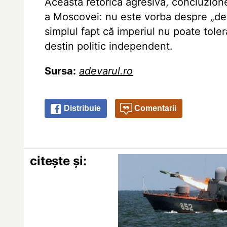
Această retorică agresivă, concluzion
a Moscovei: nu este vorba despre „dena
simplul fapt că imperiul nu poate toler
destin politic independent.
Sursa:
adevarul.ro
Distribuie
Comentarii
citește și: