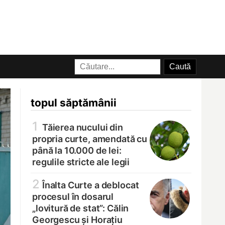
topul săptămânii
1
Tăierea nucului din
propria curte, amendată cu
până la 10.000 de lei:
regulile stricte ale legii
2
Înalta Curte a deblocat
procesul în dosarul
„lovitură de stat”: Călin
Georgescu și Horațiu