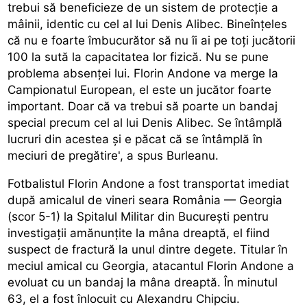
trebui să beneficieze de un sistem de protecție a
mâinii, identic cu cel al lui Denis Alibec. Bineînțeles
că nu e foarte îmbucurător să nu îi ai pe toți jucătorii
100 la sută la capacitatea lor fizică. Nu se pune
problema absenței lui. Florin Andone va merge la
Campionatul European, el este un jucător foarte
important. Doar că va trebui să poarte un bandaj
special precum cel al lui Denis Alibec. Se întâmplă
lucruri din acestea și e păcat că se întâmplă în
meciuri de pregătire', a spus Burleanu.
Fotbalistul Florin Andone a fost transportat imediat
după amicalul de vineri seara România — Georgia
(scor 5-1) la Spitalul Militar din București pentru
investigații amănunțite la mâna dreaptă, el fiind
suspect de fractură la unul dintre degete. Titular în
meciul amical cu Georgia, atacantul Florin Andone a
evoluat cu un bandaj la mâna dreaptă. În minutul
63, el a fost înlocuit cu Alexandru Chipciu.