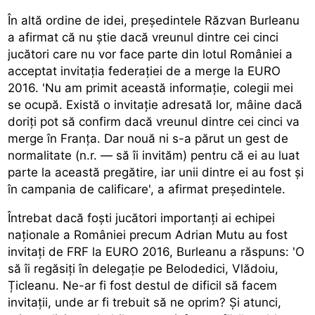
În altă ordine de idei, președintele Răzvan Burleanu
a afirmat că nu știe dacă vreunul dintre cei cinci
jucători care nu vor face parte din lotul României a
acceptat invitația federației de a merge la EURO
2016. 'Nu am primit această informație, colegii mei
se ocupă. Există o invitație adresată lor, mâine dacă
doriți pot să confirm dacă vreunul dintre cei cinci va
merge în Franța. Dar nouă ni s-a părut un gest de
normalitate (n.r. — să îi invităm) pentru că ei au luat
parte la această pregătire, iar unii dintre ei au fost și
în campania de calificare', a afirmat președintele.
Întrebat dacă foști jucători importanți ai echipei
naționale a României precum Adrian Mutu au fost
invitați de FRF la EURO 2016, Burleanu a răspuns: 'O
să îi regăsiți în delegație pe Belodedici, Vlădoiu,
Țicleanu. Ne-ar fi fost destul de dificil să facem
invitații, unde ar fi trebuit să ne oprim? Și atunci,