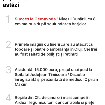
astăzi
1
Succes la Cernavodă
/
Nivelul Dunării, cu 8
cm mai sus după scufundarea barjelor
2
Primele imagini cu tinerii care au atacat cu
topoare și pietre o ambulanță în Cluj. Cei trei
au fost săltați de polițiști și reținuți
3
Asistentă: 15.000 euro, prețul unui post la
Spitalul Județean Timișoara /
Discuție
înregistrată și prezentată de medicul Ciprian
Maxim
4
Roșiile din Olt, de cinci ori mai scumpe în
Ardeal: legumicultorii cer controale și piețe