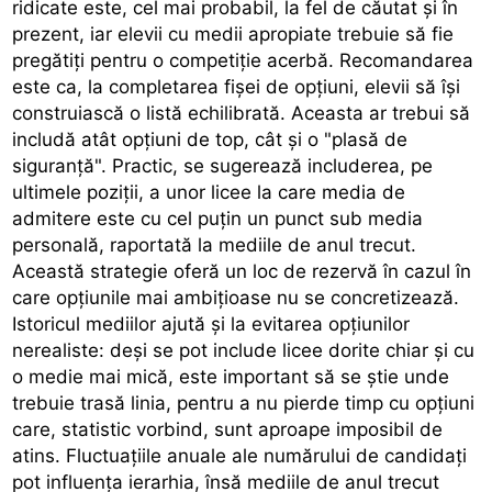
ridicate este, cel mai probabil, la fel de căutat și în
prezent, iar elevii cu medii apropiate trebuie să fie
pregătiți pentru o competiție acerbă. Recomandarea
este ca, la completarea fișei de opțiuni, elevii să își
construiască o listă echilibrată. Aceasta ar trebui să
includă atât opțiuni de top, cât și o "plasă de
siguranță". Practic, se sugerează includerea, pe
ultimele poziții, a unor licee la care media de
admitere este cu cel puțin un punct sub media
personală, raportată la mediile de anul trecut.
Această strategie oferă un loc de rezervă în cazul în
care opțiunile mai ambițioase nu se concretizează.
Istoricul mediilor ajută și la evitarea opțiunilor
nerealiste: deși se pot include licee dorite chiar și cu
o medie mai mică, este important să se știe unde
trebuie trasă linia, pentru a nu pierde timp cu opțiuni
care, statistic vorbind, sunt aproape imposibil de
atins. Fluctuațiile anuale ale numărului de candidați
pot influența ierarhia, însă mediile de anul trecut