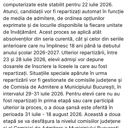
computerizate este stabilit pentru 22 iulie 2026.
Atunci, candidații vor fi repartizați automat în funcție
de media de admitere, de ordinea opțiunilor
exprimate și de locurile disponibile la fiecare unitate
de învățământ. Acest proces se aplică atât
absolvenților din seria curentă, cât și celor din seriile
anterioare care nu împlinesc 18 ani până la debutul
anului școlar 2026-2027. Ulterior repartizării, între
23 și 28 iulie 2026, elevii admiși vor depune
dosarele de înscriere la liceele la care au fost
repartizați. Situațiile speciale apărute în urma
repartizării vor fi gestionate de comisiile județene și
de Comisia de Admitere a Municipiului București, în
intervalul 29-31 iulie 2026. Pentru elevii care nu au
fost repartizați în prima etapă sau care participă
ulterior la proces, o a doua șansă este oferită în
perioada 31 iulie - 18 august 2026. Această a doua
etapă se va desfășura la nivelul comisiilor județene
și al Comisiei de Admitere a Municipiului București,