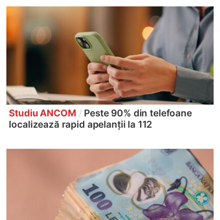
Studiu ANCOM
/
Peste 90% din telefoane
localizează rapid apelanții la 112