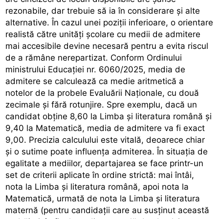
rezonabile, dar trebuie să ia în considerare și alte
alternative. În cazul unei poziții inferioare, o orientare
realistă către unități școlare cu medii de admitere
mai accesibile devine necesară pentru a evita riscul
de a rămâne nerepartizat. Conform Ordinului
ministrului Educației nr. 6060/2025, media de
admitere se calculează ca medie aritmetică a
notelor de la probele Evaluării Naționale, cu două
zecimale și fără rotunjire. Spre exemplu, dacă un
candidat obține 8,60 la Limba și literatura română și
9,40 la Matematică, media de admitere va fi exact
9,00. Precizia calculului este vitală, deoarece chiar
și o sutime poate influența admiterea. În situația de
egalitate a mediilor, departajarea se face printr-un
set de criterii aplicate în ordine strictă: mai întâi,
nota la Limba și literatura română, apoi nota la
Matematică, urmată de nota la Limba și literatura
maternă (pentru candidații care au susținut această