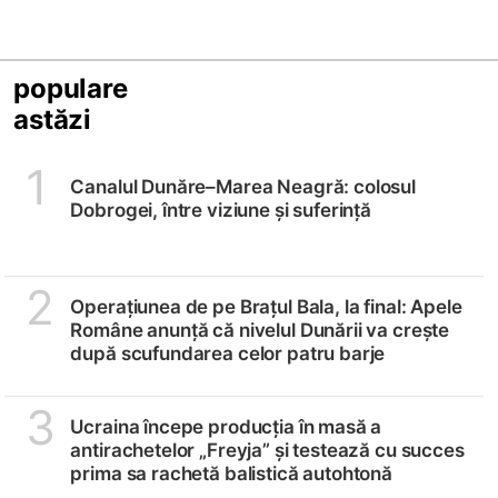
populare
astăzi
1
Canalul Dunăre–Marea Neagră: colosul
Dobrogei, între viziune și suferință
2
Operațiunea de pe Brațul Bala, la final: Apele
Române anunță că nivelul Dunării va crește
după scufundarea celor patru barje
3
Ucraina începe producția în masă a
antirachetelor „Freyja” și testează cu succes
prima sa rachetă balistică autohtonă