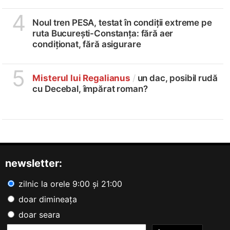
4
Noul tren PESA, testat în condiții extreme pe
ruta București-Constanța: fără aer
condiționat, fără asigurare
5
Misterul lui Regalianus
/
un dac, posibil rudă
cu Decebal, împărat roman?
newsletter:
zilnic la orele 9:00 și 21:00
doar dimineața
doar seara