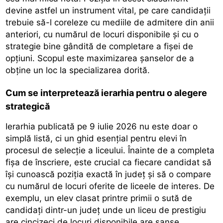
devine astfel un instrument vital, pe care candidații
trebuie să-l coreleze cu mediile de admitere din anii
anteriori, cu numărul de locuri disponibile și cu o
strategie bine gândită de completare a fișei de
opțiuni. Scopul este maximizarea șanselor de a
obține un loc la specializarea dorită.
Cum se interpretează ierarhia pentru o alegere
strategică
Ierarhia publicată pe 9 iulie 2026 nu este doar o
simplă listă, ci un ghid esențial pentru elevi în
procesul de selecție a liceului. Înainte de a completa
fișa de înscriere, este crucial ca fiecare candidat să
își cunoască poziția exactă în județ și să o compare
cu numărul de locuri oferite de liceele de interes. De
exemplu, un elev clasat printre primii o sută de
candidați dintr-un județ unde un liceu de prestigiu
are cincizeci de locuri disponibile are șanse