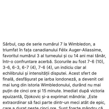
Sârbul, cap de serie numărul 7 la Wimbledon, a
triumfat în fața canadianului Félix Auger-Aliassime,
favoritul numărul 3 al turneului și cu 14 ani mai tânăr,
într-o confruntare acerbă. Scorurile au fost 7-6 (10),
3-6, 6-3, 6-7 (4), 7-6 (4), un indiciu clar al
echilibrului și intensității disputei. Acest sfert de
finală, desfășurat pe iarba londoneză, a devenit cel
mai lung din istoria Wimbledonului, durând nu mai
puțin de cinci ore și 15 minute. Imediat după victoria
epuizantă, Djokovic și-a exprimat mândria: „Este
extraordinar să faci parte dintr-un meci atât de epic,
care a durat peste cinci ore. Sunt foarte mândru că