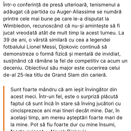
Într-o conferință de presă ulterioară, tenismenul a
adăugat că partida cu Auger-Aliassime se numără
printre cele mai bune pe care le-a disputat la
Wimbledon, recunoscând că nu-și amintește să fi
jucat vreodată atât de mult timp la acest turneu. La
39 de ani, o vârstă similară cu cea a legendei
fotbalului Lionel Messi, Djokovic continuă să
demonstreze o formă fizică și mentală de invidiat,
susținând că rămâne la fel de competitiv ca acum un
deceniu. Obiectivul său major este cucerirea celui
de-al 25-lea titlu de Grand Slam din carieră.
Sunt foarte mândru că am ieșit învingător din
acest meci. Într-un fel, este o surpriză plăcută
faptul că sunt încă în stare să înving jucători cu
cincisprezece ani mai tineri decât mine. Dar, în
același timp, am mereu așteptări foarte mari de
la mine. Pot să fiu foarte dur cu mine însumi,