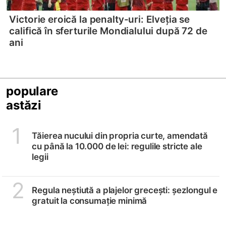
Victorie eroică la penalty-uri: Elveția se
califică în sferturile Mondialului după 72 de
ani
populare
astăzi
1
Tăierea nucului din propria curte, amendată
cu până la 10.000 de lei: regulile stricte ale
legii
2
Regula neștiută a plajelor grecești: șezlongul e
gratuit la consumație minimă