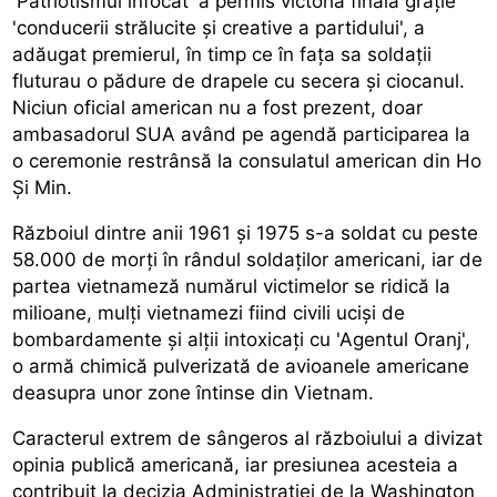
'Patriotismul înfocat' a permis victoria finală grație
'conducerii strălucite și creative a partidului', a
adăugat premierul, în timp ce în fața sa soldații
fluturau o pădure de drapele cu secera și ciocanul.
Niciun oficial american nu a fost prezent, doar
ambasadorul SUA având pe agendă participarea la
o ceremonie restrânsă la consulatul american din Ho
Și Min.
Războiul dintre anii 1961 și 1975 s-a soldat cu peste
58.000 de morți în rândul soldaților americani, iar de
partea vietnameză numărul victimelor se ridică la
milioane, mulți vietnamezi fiind civili uciși de
bombardamente și alții intoxicați cu 'Agentul Oranj',
o armă chimică pulverizată de avioanele americane
deasupra unor zone întinse din Vietnam.
Caracterul extrem de sângeros al războiului a divizat
opinia publică americană, iar presiunea acesteia a
contribuit la decizia Administrației de la Washington