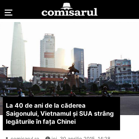
La 40 de ani de la căderea
Saigonului, Vietnamul și SUA strâng
legăturile în fața Chinei
comisarul.ro
joi, 30 aprilie 2015, 14:28