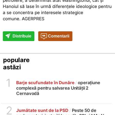
petroliere, a determinat atât Washingtonul, cât și
Hanoiul să lase în urmă diferențele ideologice pentru
a se concentra pe interesele strategice
comune. AGERPRES
Distribuie
Comentarii
populare
astăzi
1
Barje scufundate în Dunăre
/
operațiune
complexă pentru salvarea Unității 2
Cernavodă
2
Jumătate sunt de la PSD
/
Peste 50 de