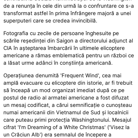
de a renunța în cele din urmă la o confruntare ce s-a
transformat astfel în prima înfrângere majoră a unei
superputeri care se credea invincibilă.
Fotografia cu zecile de persoane înghesuite pe
scările reședinței din Saigon a directorului adjunct al
CIA în așteptarea îmbarcării în ultimele elicoptere
americane a rămas emblematică pentru un război ce
a lăsat urme adânci în conștiința americană.
Operațiunea denumită 'Frequent Wind', cea mai
amplă evacuare cu elicoptere din istorie, ar fi trebuit
să înceapă un mod organizat imediat după ce pe
postul de radio al armatei americane a fost difuzat
un mesaj codificat, a cărui semnificație o cunoșteau
numai americanii din Vietnamul de Sud și localnicii
care puteau primi protecția Washingtonului. Mesajul
cifrat 'I'm Dreaming of a White Christmas' ('Visez la
un Crăciun Alb') era semnalul de începere a