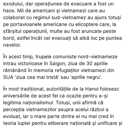
exodului, dar operațiunea de evacuare a fost un
haos. Mii de americani și vietnamezi care au
colaborat cu regimul sud-vietnamez au ajuns totuși
pe portavioanele americane cu elicoptere care, la
sfârșitul operațiunii, multe au fost aruncate peste
bord, astfel încât cei evacuați să aibă loc pe puntea
navelor.
În acest timp, trupele comuniste nord-vietnameze
intrau victorioase în Saigon, ziua de 30 aprilie
rămânând în memoria refugiaților vietnamezi din
SUA 'ziua cea mai tristă' sau 'aprilie negru'.
În mod tradițional, autoritățile de la Hanoi folosesc
aniversările de acest fel ca ocazie pentru a-și
legitima naționalismul. Totuși, unii afirmă că
percepția vietnamezilor asupra acelui război a
evoluat, iar o mare parte dintre ei nu mai cred în
teoria luptei pentru eliberare națională și unificare și