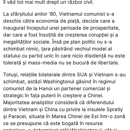
îl văd tot mai mult drept un război civil.
La sfârșitului anilor '80, Vietnamul comunist s-a
deschis către economia de piață, decizie care a
inaugurat începutul unei perioade de prosperitate,
dar care a fost însoțită de creșterea corupției și a
inegalităților sociale. Însă pe plan politic nu s-a
schimbat nimic, țara păstrând vechiul model al
statului cu partid unic în care nicio disidență nu este
tolerată și mass-media nu se bucură de libertate.
Totuși, relațiile bilaterale dintre SUA și Vietnam s-au
schimbat, astăzi Washingtonul găsind în regimul
comunist de la Hanoi un partener comercial și
strategic în fața puterii în creștere a Chinei.
Majoritatea analiștilor consideră că diferendului
dintre Vietnam și China cu privire la insulele Spratly
și Paracel, situate în Marea Chinei de Est într-o zonă
ce se presupune că este bogată în resurse