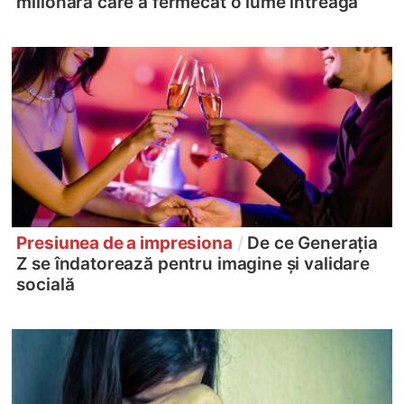
milionară care a fermecat o lume întreagă
Presiunea de a impresiona
/
De ce Generația
Z se îndatorează pentru imagine și validare
socială