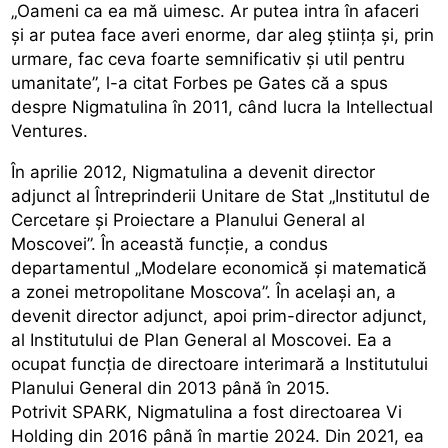
„Oameni ca ea mă uimesc. Ar putea intra în afaceri
și ar putea face averi enorme, dar aleg știința și, prin
urmare, fac ceva foarte semnificativ și util pentru
umanitate”, l-a citat Forbes pe Gates că a spus
despre Nigmatulina în 2011, când lucra la Intellectual
Ventures.
În aprilie 2012, Nigmatulina a devenit director
adjunct al Întreprinderii Unitare de Stat „Institutul de
Cercetare și Proiectare a Planului General al
Moscovei”. În această funcție, a condus
departamentul „Modelare economică și matematică
a zonei metropolitane Moscova”. În același an, a
devenit director adjunct, apoi prim-director adjunct,
al Institutului de Plan General al Moscovei. Ea a
ocupat funcția de directoare interimară a Institutului
Planului General din 2013 până în 2015.
Potrivit SPARK, Nigmatulina a fost directoarea Vi
Holding din 2016 până în martie 2024. Din 2021, ea