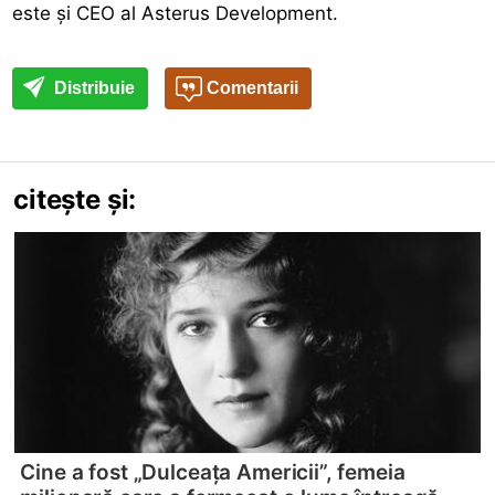
este și CEO al Asterus Development.
Distribuie
Comentarii
citește și:
Cine a fost „Dulceața Americii”, femeia