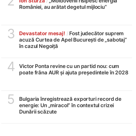
2
Ion Sturza
/
„Moldovenii risipesc energia
României, au arătat degetul mijlociu”
3
Devastator mesaj!
/
Fost judecător suprem
acuză Curtea de Apel București de „sabotaj”
în cazul Negoiță
4
Victor Ponta revine cu un partid nou: cum
poate frâna AUR și ajuta președintele în 2028
5
Bulgaria înregistrează exporturi record de
energie: Un „miracol” în contextul crizei
Dunării scăzute