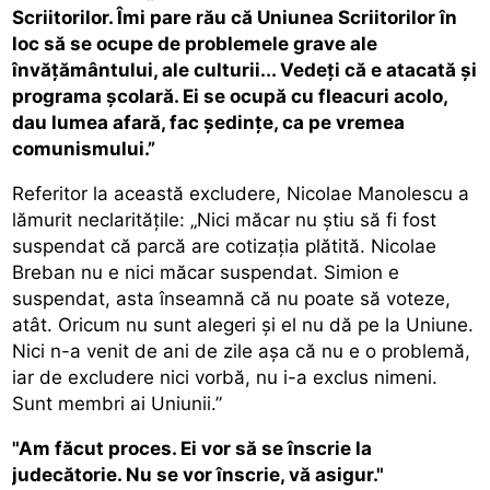
Scriitorilor. Îmi pare rău că Uniunea Scriitorilor în
loc să se ocupe de problemele grave ale
învăţământului, ale culturii... Vedeţi că e atacată şi
programa şcolară. Ei se ocupă cu fleacuri acolo,
dau lumea afară, fac şedinţe, ca pe vremea
comunismului.”
Referitor la această excludere, Nicolae Manolescu a
lămurit neclarităţile: „Nici măcar nu ştiu să fi fost
suspendat că parcă are cotizaţia plătită. Nicolae
Breban nu e nici măcar suspendat. Simion e
suspendat, asta înseamnă că nu poate să voteze,
atât. Oricum nu sunt alegeri şi el nu dă pe la Uniune.
Nici n-a venit de ani de zile aşa că nu e o problemă,
iar de excludere nici vorbă, nu i-a exclus nimeni.
Sunt membri ai Uniunii.”
"Am făcut proces. Ei vor să se înscrie la
judecătorie. Nu se vor înscrie, vă asigur."