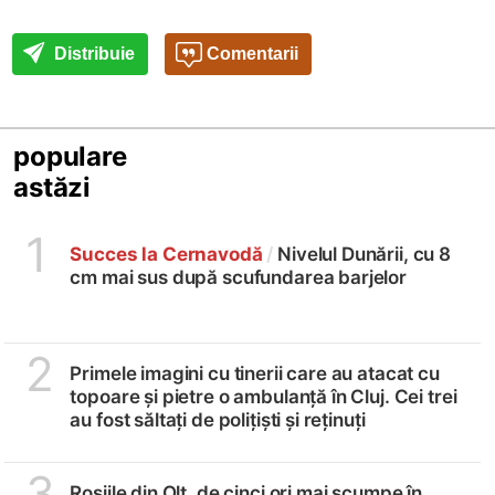
Distribuie
Comentarii
populare
astăzi
1
Succes la Cernavodă
/
Nivelul Dunării, cu 8
cm mai sus după scufundarea barjelor
2
Primele imagini cu tinerii care au atacat cu
topoare și pietre o ambulanță în Cluj. Cei trei
au fost săltați de polițiști și reținuți
3
Roșiile din Olt, de cinci ori mai scumpe în