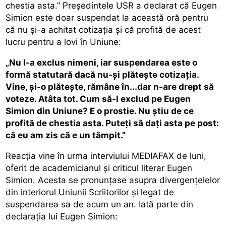
chestia asta.” Preşedintele USR a declarat că Eugen
Simion este doar suspendat la această oră pentru
că nu şi-a achitat cotizaţia şi că profită de acest
lucru pentru a lovi în Uniune:
„Nu l-a exclus nimeni, iar suspendarea este o
formă statutară dacă nu-şi plăteşte cotizaţia.
Vine, şi-o plăteşte, rămâne în...dar n-are drept să
voteze. Atâta tot. Cum să-l exclud pe Eugen
Simion din Uniune? E o prostie. Nu ştiu de ce
profită de chestia asta. Puteţi să daţi asta pe post:
că eu am zis că e un tâmpit.”
Reacţia vine în urma interviului MEDIAFAX de luni,
oferit de academicianul şi criticul literar Eugen
Simion. Acesta se pronunţase asupra divergenţelelor
din interiorul Uniunii Scriitorilor şi legat de
suspendarea sa de acum un an. Iată parte din
declaraţia lui Eugen Simion: