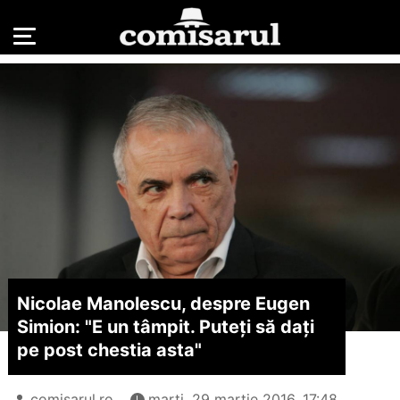
Nicolae Manolescu, despre Eugen
Simion: "E un tâmpit. Puteţi să daţi
pe post chestia asta"
comisarul.ro
marți, 29 martie 2016, 17:48