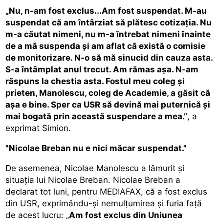
„Nu, n-am fost exclus...Am fost suspendat. M-au
suspendat că am întârziat să plătesc cotizaţia. Nu
m-a căutat nimeni, nu m-a întrebat nimeni înainte
de a mă suspenda şi am aflat că există o comisie
de monitorizare. N-o să mă sinucid din cauza asta.
S-a întâmplat anul trecut. Am rămas aşa. N-am
răspuns la chestia asta. Fostul meu coleg şi
prieten, Manolescu, coleg de Academie, a găsit că
aşa e bine. Sper ca USR să devină mai puternică şi
mai bogată prin această suspendare a mea.”
, a
exprimat Simion.
"Nicolae Breban nu e nici măcar suspendat."
De asemenea, Nicolae Manolescu a lămurit şi
situaţia lui Nicolae Breban. Nicolae Breban a
declarat tot luni, pentru MEDIAFAX, că a fost exclus
din USR, exprimându-şi nemulţumirea şi furia faţă
de acest lucru: „
Am fost exclus din Uniunea