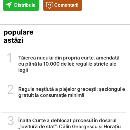
Distribuie
Comentarii
populare
astăzi
1
Tăierea nucului din propria curte, amendată
cu până la 10.000 de lei: regulile stricte ale
legii
2
Regula neștiută a plajelor grecești: șezlongul e
gratuit la consumație minimă
3
Înalta Curte a deblocat procesul în dosarul
„lovitură de stat”: Călin Georgescu și Horațiu