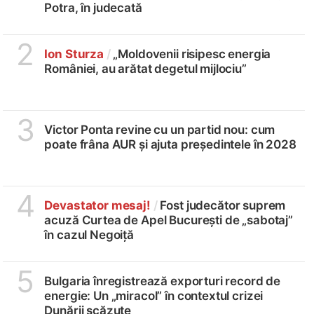
Potra, în judecată
2
Ion Sturza
/
„Moldovenii risipesc energia
României, au arătat degetul mijlociu”
3
Victor Ponta revine cu un partid nou: cum
poate frâna AUR și ajuta președintele în 2028
4
Devastator mesaj!
/
Fost judecător suprem
acuză Curtea de Apel București de „sabotaj”
în cazul Negoiță
5
Bulgaria înregistrează exporturi record de
energie: Un „miracol” în contextul crizei
Dunării scăzute