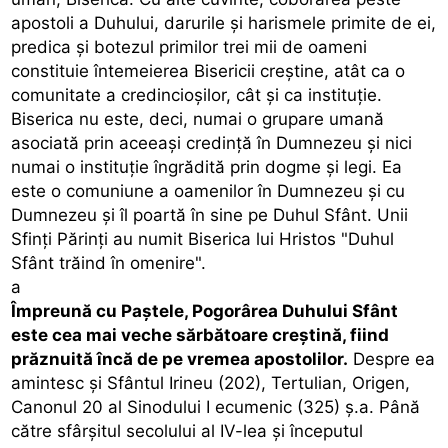
apostoli a Duhului, darurile și harismele primite de ei,
predica și botezul primilor trei mii de oameni
constituie întemeierea Bisericii creștine, atât ca o
comunitate a credincioșilor, cât și ca instituție.
Biserica nu este, deci, numai o grupare umană
asociată prin aceeași credință în Dumnezeu și nici
numai o instituție îngrădită prin dogme și legi. Ea
este o comuniune a oamenilor în Dumnezeu și cu
Dumnezeu și îl poartă în sine pe Duhul Sfânt. Unii
Sfinți Părinți au numit Biserica lui Hristos "Duhul
Sfânt trăind în omenire".
a
Împreună cu Paștele, Pogorârea Duhului Sfânt
este cea mai veche sărbătoare creștină, fiind
prăznuită încă de pe vremea apostolilor.
Despre ea
amintesc și Sfântul Irineu (202), Tertulian, Origen,
Canonul 20 al Sinodului I ecumenic (325) ș.a. Până
către sfârșitul secolului al IV-lea și începutul