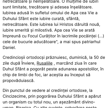
netrecătoare și neînșelătoare. O mulțime de iubiri
sunt limitate, trecătoare și adesea înșelătoare.
Iubirea adusă în sufletul omului de Apa cea Vie a
Duhului Sfânt este iubire curată, sfântă,
netrecătoare. Este iubirea lui Hristos dăruită nouă,
iubire smerită și milostivă. Apa cea Vie se arată
împreună cu Focul Curățitor în lacrimile pocăinței (...)
cele de bucurie aducătoare", a mai spus patriarhul
Daniel.
Credincioșii ortodocși prăznuiesc, duminică, la 50 de
zile după Înviere,
Rusaliile
, marcând ziua în care
Duhul Sfânt a pogorât peste adunarea apostolilor, în
chip de limbi de foc, iar aceștia au început să
propovăduiască.
Din punctul de vedere al credinței ortodoxe, la
Cincizecime, prin pogorârea Duhului Sfânt a apărut
un organism cu totul nou, un așezământ divino-
uman, Biserica. Cu alte cuvinte, coborârea peste