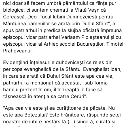
nici doar să facem umbră pământului ca ființe pur
biologice, ci suntem chemați la Viață Veșnică
Cerească. Deci, focul Iubirii Dumnezeiești pentru
Mântuirea oamenilor se arată prin Duhul Sfânt", a
spus patriarhul în predica la slujba oficiată împreună
episcopul vicar patriarhal Varlaam Ploieșteanul și cu
episcopul vicar al Arhiepiscopiei Bucureștilor, Timotei
Prahoveanul.
Evidențiind înțelesurile duhovnicești ce reies din
pericopa evanghelică de la Sfântul Evanghelist Ioan,
în care se arată că Duhul Sfânt este apa cea vie,
patriarhul a menționat că aceasta, "sub forma
harului prezent în om, îl îndreaptă, îl face să
țâșnească în atenția sa către Ceruri".
"Apa cea vie este și ea curățitoare de păcate. Nu
este apa Botezului? Este hrănitoare, răspunde setei
noastre de iubire nesfârșită (...) sinceră, curată și