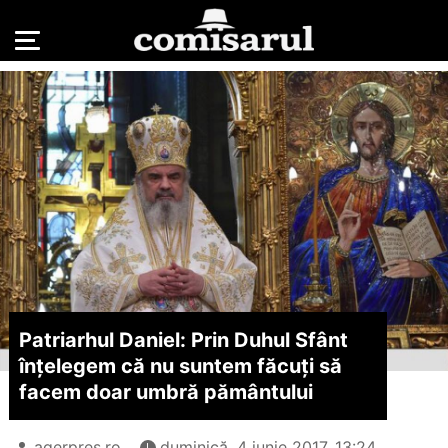
Patriarhul Daniel: Prin Duhul Sfânt
înțelegem că nu suntem făcuți să
facem doar umbră pământului
agerpres.ro
duminică, 4 iunie 2017, 13:24