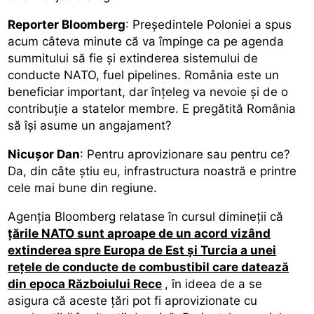
Reporter Bloomberg
: Președintele Poloniei a spus
acum câteva minute că va împinge ca pe agenda
summitului să fie și extinderea sistemului de
conducte NATO, fuel pipelines. România este un
beneficiar important, dar înțeleg va nevoie și de o
contribuție a statelor membre. E pregătită România
să își asume un angajament?
Nicușor Dan
: Pentru aprovizionare sau pentru ce?
Da, din câte știu eu, infrastructura noastră e printre
cele mai bune din regiune.
Agenția Bloomberg relatase în cursul dimineții că
țările NATO sunt aproape de un acord vizând
extinderea spre Europa de Est şi Turcia a unei
reţele de conducte de combustibil care datează
din epoca Războiului Rece
, în ideea de a se
asigura că aceste ţări pot fi aprovizionate cu