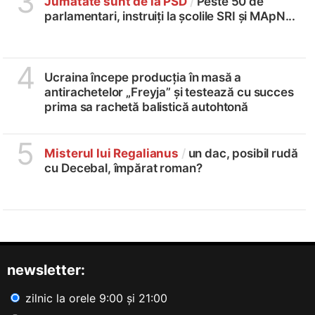
3
Jumătate sunt de la PSD
/
Peste 50 de
parlamentari, instruiți la școlile SRI și MApN...
4
Ucraina începe producția în masă a
antirachetelor „Freyja” și testează cu succes
prima sa rachetă balistică autohtonă
5
Misterul lui Regalianus
/
un dac, posibil rudă
cu Decebal, împărat roman?
newsletter:
zilnic la orele 9:00 și 21:00