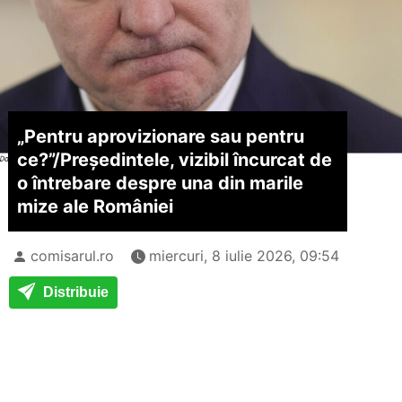
„Pentru aprovizionare sau pentru
ce?”/
Președintele, vizibil încurcat de
o întrebare despre una din marile
mize ale României
comisarul.ro
miercuri, 8 iulie 2026, 09:54
Distribuie