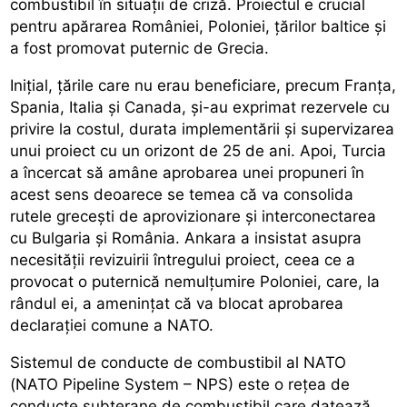
combustibil în situaţii de criză. Proiectul e crucial
pentru apărarea României, Poloniei, țărilor baltice și
a fost promovat puternic de Grecia.
Inițial, țările care nu erau beneficiare, precum Franța,
Spania, Italia și Canada, și-au exprimat rezervele cu
privire la costul, durata implementării și supervizarea
unui proiect cu un orizont de 25 de ani. Apoi, Turcia
a încercat să amâne aprobarea unei propuneri în
acest sens deoarece se temea că va consolida
rutele grecești de aprovizionare și interconectarea
cu Bulgaria și România. Ankara a insistat asupra
necesității revizuirii întregului proiect, ceea ce a
provocat o puternică nemulțumire Poloniei, care, la
rândul ei, a amenințat că va blocat aprobarea
declarației comune a NATO.
Sistemul de conducte de combustibil al NATO
(NATO Pipeline System – NPS) este o reţea de
conducte subterane de combustibil care datează