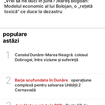
„Vrei să ne duci în junk?”/
Rareș Bogdan:
Modelul economic al lui Bolojan, o „rețetă
toxică” ce duce la dezastru
populare
astăzi
1
Canalul Dunăre–Marea Neagră: colosul
Dobrogei, între viziune și suferință
2
Barje scufundate în Dunăre
/
operațiune
complexă pentru salvarea Unității 2
Cernavodă