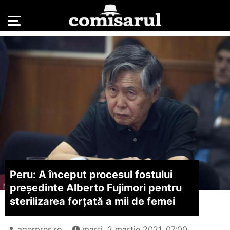
Peru: A început procesul fostului
preşedinte Alberto Fujimori pentru
sterilizarea forţată a mii de femei
agerpres.ro
marți, 2 martie 2021, 07:00