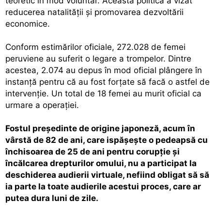
teoretic în mod voluntar. Această politică a vizat
reducerea natalităţii şi promovarea dezvoltării
economice.
Conform estimărilor oficiale, 272.028 de femei
peruviene au suferit o legare a trompelor. Dintre
acestea, 2.074 au depus în mod oficial plângere în
instanţă pentru că au fost forţate să facă o astfel de
intervenţie. Un total de 18 femei au murit oficial ca
urmare a operaţiei.
Fostul preşedinte de origine japoneză, acum în
vârstă de 82 de ani, care ispăşeşte o pedeapsă cu
închisoarea de 25 de ani pentru corupţie şi
încălcarea drepturilor omului, nu a participat la
deschiderea audierii virtuale, nefiind obligat să să
ia parte la toate audierile acestui proces, care ar
putea dura luni de zile.