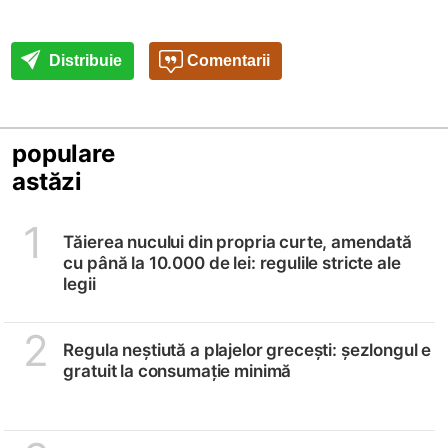
Distribuie
Comentarii
populare
astăzi
1
Tăierea nucului din propria curte, amendată
cu până la 10.000 de lei: regulile stricte ale
legii
2
Regula neștiută a plajelor grecești: șezlongul e
gratuit la consumație minimă