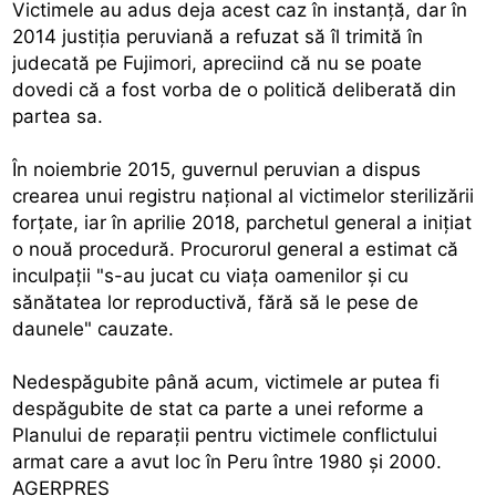
Victimele au adus deja acest caz în instanţă, dar în
2014 justiţia peruviană a refuzat să îl trimită în
judecată pe Fujimori, apreciind că nu se poate
dovedi că a fost vorba de o politică deliberată din
partea sa.
În noiembrie 2015, guvernul peruvian a dispus
crearea unui registru naţional al victimelor sterilizării
forţate, iar în aprilie 2018, parchetul general a iniţiat
o nouă procedură. Procurorul general a estimat că
inculpaţii "s-au jucat cu viaţa oamenilor şi cu
sănătatea lor reproductivă, fără să le pese de
daunele" cauzate.
Nedespăgubite până acum, victimele ar putea fi
despăgubite de stat ca parte a unei reforme a
Planului de reparaţii pentru victimele conflictului
armat care a avut loc în Peru între 1980 şi 2000.
AGERPRES