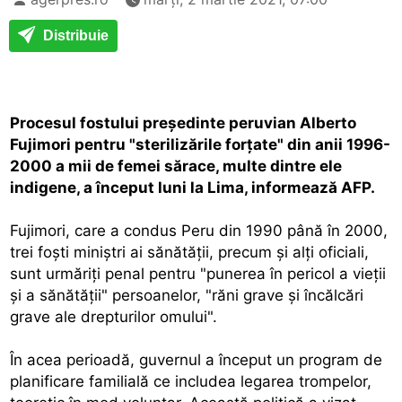
Distribuie
Procesul fostului preşedinte peruvian Alberto
Fujimori pentru "sterilizările forţate" din anii 1996-
2000 a mii de femei sărace, multe dintre ele
indigene, a început luni la Lima, informează AFP.
Fujimori, care a condus Peru din 1990 până în 2000,
trei foşti miniştri ai sănătăţii, precum şi alţi oficiali,
sunt urmăriţi penal pentru "punerea în pericol a vieţii
şi a sănătăţii" persoanelor, "răni grave şi încălcări
grave ale drepturilor omului".
În acea perioadă, guvernul a început un program de
planificare familială ce includea legarea trompelor,