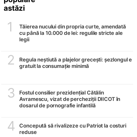
astăzi
1
Tăierea nucului din propria curte, amendată
cu până la 10.000 de lei: regulile stricte ale
legii
2
Regula neștiută a plajelor grecești: șezlongul e
gratuit la consumație minimă
3
Fostul consilier prezidențial Cătălin
Avramescu, vizat de percheziții DIICOT în
dosarul de pornografie infantilă
4
Concepută să rivalizeze cu Patriot la costuri
reduse