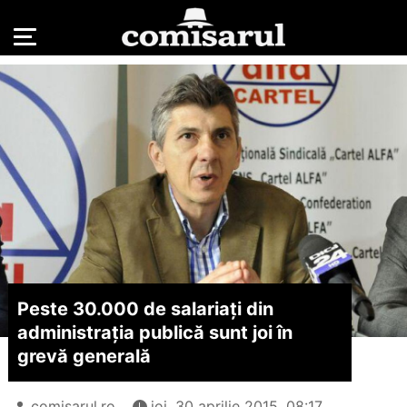
Peste 30.000 de salariați din
administrația publică sunt joi în
grevă generală
comisarul.ro
joi, 30 aprilie 2015, 08:17