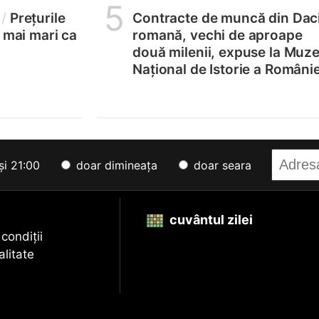
5
/
Prețurile
Contracte de muncă din Dac
, mai mari ca
romană, vechi de aproape
două milenii, expuse la Muze
Național de Istorie a Românie
și 21:00
doar dimineața
doar seara
cuvântul zilei
 condiții
alitate