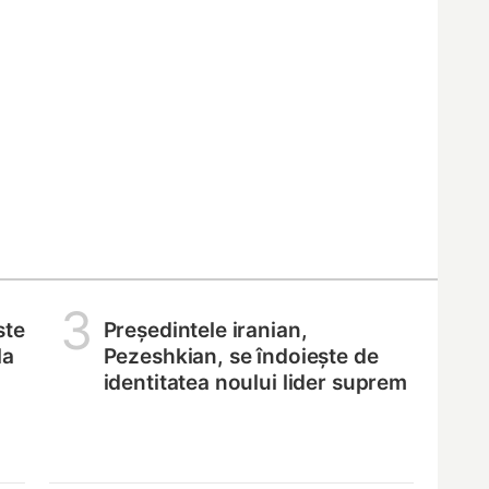
3
ste
Președintele iranian,
la
Pezeshkian, se îndoiește de
identitatea noului lider suprem