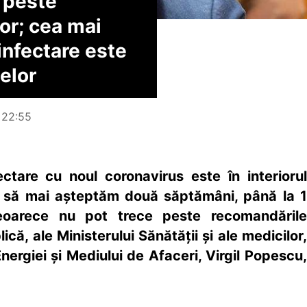
 peste
or; cea mai
infectare este
telor
, 22:55
ctare cu noul coronavirus este în interiorul
ui să mai aşteptăm două săptămâni, până la 1
deoarece nu pot trece peste recomandările
ică, ale Ministerului Sănătăţii şi ale medicilor,
Energiei şi Mediului de Afaceri, Virgil Popescu,