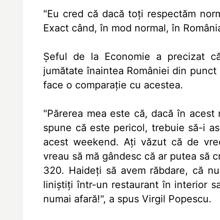
"Eu cred că dacă toţi respectăm norme
Exact când, în mod normal, în România 
Şeful de la Economie a precizat c
jumătate înaintea României din punct 
face o comparaţie cu acestea.
"Părerea mea este că, dacă în acest 
spune că este pericol, trebuie să-i a
acest weekend. Aţi văzut că de vreo 
vreau să mă gândesc că ar putea să cr
320. Haideţi să avem răbdare, că 
liniştiţi într-un restaurant în interio
numai afară!", a spus Virgil Popescu.