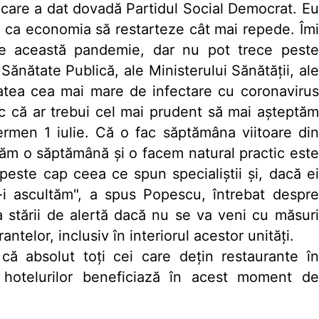
care a dat dovadă Partidul Social Democrat. Eu
c ca economia să restarteze cât mai repede. Îmi
e această pandemie, dar nu pot trece peste
Sănătate Publică, ale Ministerului Sănătăţii, ale
tatea cea mai mare de infectare cu coronavirus
zic că ar trebui cel mai prudent să mai aşteptăm
men 1 iulie. Că o fac săptămâna viitoare din
tăm o săptămână şi o facem natural practic este
peste cap ceea ce spun specialiştii şi, dacă ei
i ascultăm", a spus Popescu, întrebat despre
 stării de alertă dacă nu se va veni cu măsuri
telor, inclusiv în interiorul acestor unităţi.
că absolut toţi cei care deţin restaurante în
rul hotelurilor beneficiază în acest moment de