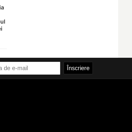
ia
ul
i