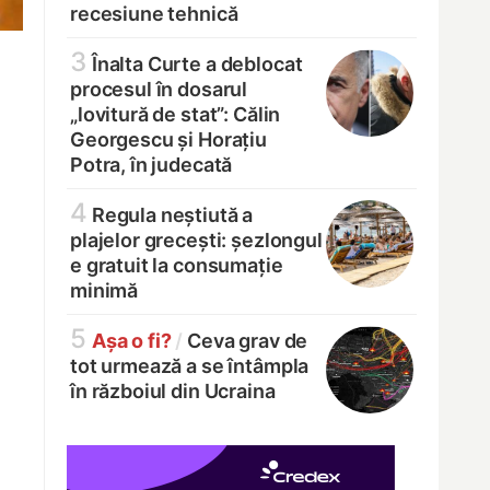
recesiune tehnică
3
Înalta Curte a deblocat
procesul în dosarul
„lovitură de stat”: Călin
Georgescu și Horațiu
Potra, în judecată
4
Regula neștiută a
plajelor grecești: șezlongul
e gratuit la consumație
minimă
5
Așa o fi?
/
Ceva grav de
tot urmează a se întâmpla
în războiul din Ucraina