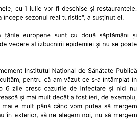
le, cu 1 iulie vor fi deschise şi restaurantele.
începe sezonul real turistic", a susţinut el.
ă ţările europene sunt cu două săptămâni şi
de vedere al izbucnirii epidemiei şi nu se poate
moment Institutul Naţional de Sănătate Publică
scultăm, pentru că am văzut ce s-a întâmplat în
6 zile cresc cazurile de infectare şi nici nu
ească şi mai mult decât a fost ieri, de exemplu,
nu mai e mult până când vom putea să mergem
r sau în exterior, să ne alegem noi, nu să mergem