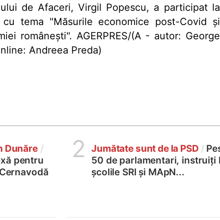
ului de Afaceri, Virgil Popescu, a participat la
R, cu tema "Măsurile economice post-Covid şi
miei româneşti". AGERPRES/(A - autor: George
 online: Andreea Preda)
2
în Dunăre
/
Jumătate sunt de la PSD
/
Pe
xă pentru
50 de parlamentari, instruiți 
2 Cernavodă
școlile SRI și MApN...