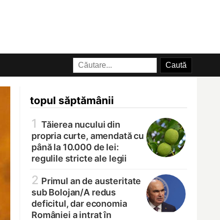
topul săptămânii
1
Tăierea nucului din
propria curte, amendată cu
până la 10.000 de lei:
regulile stricte ale legii
2
Primul an de austeritate
sub Bolojan/
A redus
deficitul, dar economia
României a intrat în