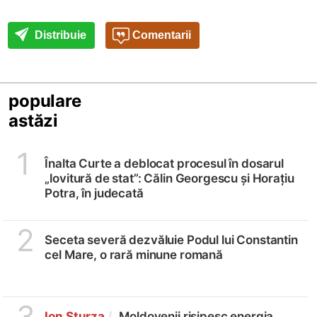
Distribuie
Comentarii
populare
astăzi
1
Înalta Curte a deblocat procesul în dosarul
„lovitură de stat”: Călin Georgescu și Horațiu
Potra, în judecată
2
Seceta severă dezvăluie Podul lui Constantin
cel Mare, o rară minune romană
3
Ion Sturza
/
„Moldovenii risipesc energia