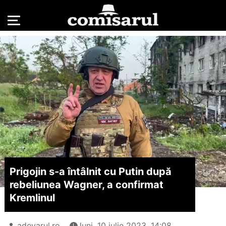
Prigojin s-a întâlnit cu Putin după
rebeliunea Wagner, a confirmat
Kremlinul
adevarul.ro
luni, 10 iulie 2023, 14:08