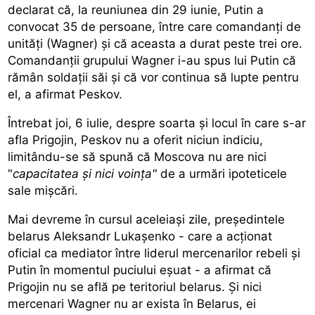
declarat că, la reuniunea din 29 iunie, Putin a
convocat 35 de persoane, între care comandanţi de
unităţi (Wagner) şi că aceasta a durat peste trei ore.
Comandanţii grupului Wagner i-au spus lui Putin că
rămân soldaţii săi şi că vor continua să lupte pentru
el, a afirmat Peskov.
Întrebat joi, 6 iulie, despre soarta şi locul în care s-ar
afla Prigojin, Peskov nu a oferit niciun indiciu,
limitându-se să spună că Moscova nu are nici
"
capacitatea şi nici voinţa"
de a urmări ipoteticele
sale mişcări.
Mai devreme în cursul aceleiaşi zile, preşedintele
belarus Aleksandr Lukaşenko - care a acţionat
oficial ca mediator între liderul mercenarilor rebeli şi
Putin în momentul puciului eşuat - a afirmat că
Prigojin nu se află pe teritoriul belarus. Şi nici
mercenari Wagner nu ar exista în Belarus, ei