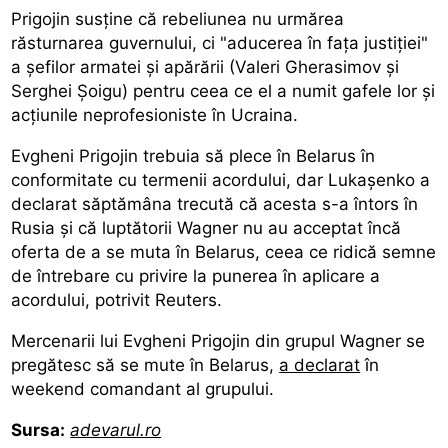
Prigojin susţine că rebeliunea nu urmărea
răsturnarea guvernului, ci "aducerea în faţa justiţiei"
a şefilor armatei şi apărării (Valeri Gherasimov şi
Serghei Şoigu) pentru ceea ce el a numit gafele lor şi
acţiunile neprofesioniste în Ucraina.
Evgheni Prigojin trebuia să plece în Belarus în
conformitate cu termenii acordului, dar Lukaşenko a
declarat săptămâna trecută că acesta s-a întors în
Rusia şi că luptătorii Wagner nu au acceptat încă
oferta de a se muta în Belarus, ceea ce ridică semne
de întrebare cu privire la punerea în aplicare a
acordului, potrivit Reuters.
Mercenarii lui Evgheni Prigojin din grupul Wagner se
pregătesc să se mute în Belarus,
a declarat
în
weekend comandant al grupului.
Sursa:
adevarul.ro