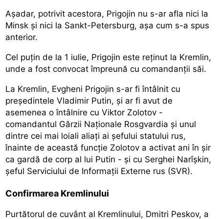
Aşadar, potrivit acestora, Prigojin nu s-ar afla nici la
Minsk şi nici la Sankt-Petersburg, aşa cum s-a spus
anterior.
Cel puţin de la 1 iulie, Prigojin este reţinut la Kremlin,
unde a fost convocat împreună cu comandanţii săi.
La Kremlin, Evgheni Prigojin s-ar fi întâlnit cu
preşedintele Vladimir Putin, şi ar fi avut de
asemenea o întâlnire cu Viktor Zolotov -
comandantul Gărzii Naţionale Rosgvardia şi unul
dintre cei mai loiali aliaţi ai şefului statului rus,
înainte de această funcţie Zolotov a activat ani în şir
ca gardă de corp al lui Putin - şi cu Serghei Narîşkin,
şeful Serviciului de Informaţii Externe rus (SVR).
Confirmarea Kremlinului
Purtătorul de cuvânt al Kremlinului, Dmitri Peskov, a