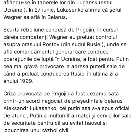
aflându-se în taberele lor din Lugansk (estul
Ucrainei). În 27 iunie, Lukaşenko afirma că şeful
Wagner se află în Belarus.
Scurta rebeliune condusă de Prigojin, în cursul
căreia combatanţi Wagner au preluat controlul
asupra oraşului Rostov (din sudul Rusiei), unde se
află comandamentul general care conduce
operaţiunile de luptă în Ucraina, a fost pentru Putin
cea mai gravă provocare la adresa puterii sale de
când a preluat conducerea Rusiei în ultima zi a
anului 1999.
Criza provocată de Prigojin a fost dezamorsată
printr-un acord negociat de preşedintele belarus
Aleksandr Lukaşenko, cel puţin aşa s-a spus oficial.
De atunci, Putin a mulţumit armatei şi serviciilor sale
de securitate pentru că au evitat haosul şi
izbucnirea unui război civil.