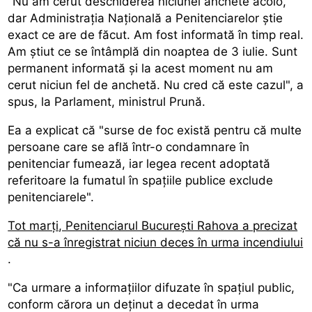
"Nu am cerut deschiderea niciunei anchete acolo,
dar Administrația Națională a Penitenciarelor știe
exact ce are de făcut. Am fost informată în timp real.
Am știut ce se întâmplă din noaptea de 3 iulie. Sunt
permanent informată și la acest moment nu am
cerut niciun fel de anchetă. Nu cred că este cazul", a
spus, la Parlament, ministrul Prună.
Ea a explicat că "surse de foc există pentru că multe
persoane care se află într-o condamnare în
penitenciar fumează, iar legea recent adoptată
referitoare la fumatul în spațiile publice exclude
penitenciarele".
Tot marți, Penitenciarul București Rahova a precizat
că nu s-a înregistrat niciun deces în urma incendiului
.
"Ca urmare a informațiilor difuzate în spațiul public,
conform cărora un deținut a decedat în urma