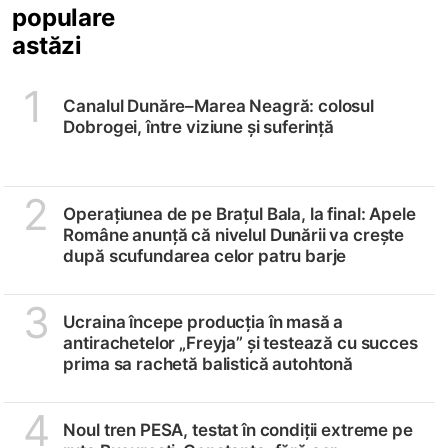
populare
astăzi
1
Canalul Dunăre–Marea Neagră: colosul
Dobrogei, între viziune și suferință
2
Operațiunea de pe Brațul Bala, la final: Apele
Române anunță că nivelul Dunării va crește
după scufundarea celor patru barje
3
Ucraina începe producția în masă a
antirachetelor „Freyja” și testează cu succes
prima sa rachetă balistică autohtonă
4
Noul tren PESA, testat în condiții extreme pe