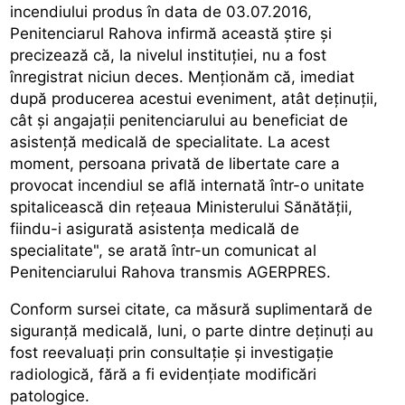
incendiului produs în data de 03.07.2016,
Penitenciarul Rahova infirmă această știre și
precizează că, la nivelul instituției, nu a fost
înregistrat niciun deces. Menționăm că, imediat
după producerea acestui eveniment, atât deținuții,
cât și angajații penitenciarului au beneficiat de
asistență medicală de specialitate. La acest
moment, persoana privată de libertate care a
provocat incendiul se află internată într-o unitate
spitalicească din rețeaua Ministerului Sănătății,
fiindu-i asigurată asistența medicală de
specialitate", se arată într-un comunicat al
Penitenciarului Rahova transmis AGERPRES.
Conform sursei citate, ca măsură suplimentară de
siguranță medicală, luni, o parte dintre deținuți au
fost reevaluați prin consultație și investigație
radiologică, fără a fi evidențiate modificări
patologice.