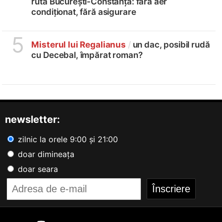
ruta București-Constanța: fără aer
condiționat, fără asigurare
5
Misterul lui Regalianus
/
un dac, posibil rudă
cu Decebal, împărat roman?
newsletter:
zilnic la orele 9:00 și 21:00
doar dimineața
doar seara