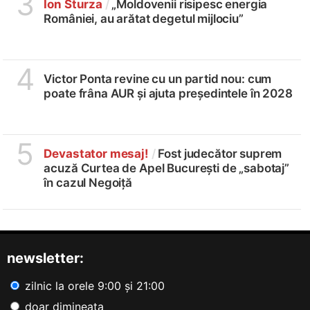
3
Ion Sturza
/
„Moldovenii risipesc energia
României, au arătat degetul mijlociu”
4
Victor Ponta revine cu un partid nou: cum
poate frâna AUR și ajuta președintele în 2028
5
Devastator mesaj!
/
Fost judecător suprem
acuză Curtea de Apel București de „sabotaj”
în cazul Negoiță
newsletter:
zilnic la orele 9:00 și 21:00
doar dimineața