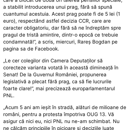
a stabilit introducerea unui prag, fără să spună
cuantumul acestuia. Acest prag poate fi de 5 lei (1
euro), respectând astfel decizia CCR, care are
caracter obligatoriu, dar fără să ne îndreptăm spre
pragul de tristă amintire, dintr-o epocă ce trebuie
condamnată!”, a scris, miercuri, Rareș Bogdan pe
pagina sa de Facebook.
„Le cer colegilor din Camera Deputaților să
corecteze varianta votată în această dimineață în
Senat! De la Guvernul României, propunerea
legislativă a plecat fără prag, ca să fie lucrurile
foarte clare!”, mai precizează europarlamentarul
PNL.
„Acum 5 ani am ieșit în stradă, alături de milioane de
români, pentru a protesta împotriva OUG 13. Vă
asigur că nici eu, nici PNL nu ne-am schimbat. Nu
ne călcăm principiile în picioare și deciziile luate