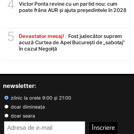
4
Victor Ponta revine cu un partid nou: cum
poate frâna AUR și ajuta președintele în 2028
5
Devastator mesaj!
/
Fost judecător suprem
acuză Curtea de Apel București de „sabotaj”
în cazul Negoiță
newsletter:
zilnic la orele 9:00 și 21:00
doar dimineața
doar seara