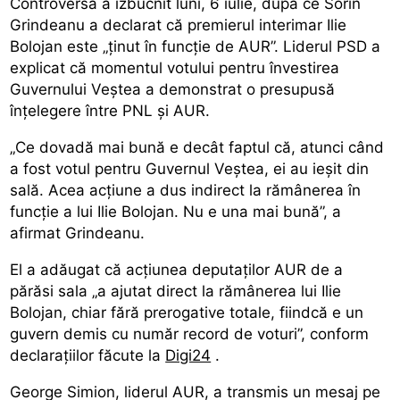
Controversa a izbucnit luni, 6 iulie, după ce Sorin
Grindeanu a declarat că premierul interimar Ilie
Bolojan este „ținut în funcție de AUR”. Liderul PSD a
explicat că momentul votului pentru învestirea
Guvernului Veștea a demonstrat o presupusă
înțelegere între PNL și AUR.
„Ce dovadă mai bună e decât faptul că, atunci când
a fost votul pentru Guvernul Veștea, ei au ieșit din
sală. Acea acțiune a dus indirect la rămânerea în
funcție a lui Ilie Bolojan. Nu e una mai bună”, a
afirmat Grindeanu.
El a adăugat că acțiunea deputaților AUR de a
părăsi sala „a ajutat direct la rămânerea lui Ilie
Bolojan, chiar fără prerogative totale, fiindcă e un
guvern demis cu număr record de voturi”, conform
declarațiilor făcute la
Digi24
.
George Simion, liderul AUR, a transmis un mesaj pe