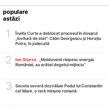
populare
astăzi
1
Înalta Curte a deblocat procesul în dosarul
„lovitură de stat”: Călin Georgescu și Horațiu
Potra, în judecată
2
Ion Sturza
/
„Moldovenii risipesc energia
României, au arătat degetul mijlociu”
3
Seceta severă dezvăluie Podul lui Constantin
cel Mare, o rară minune romană