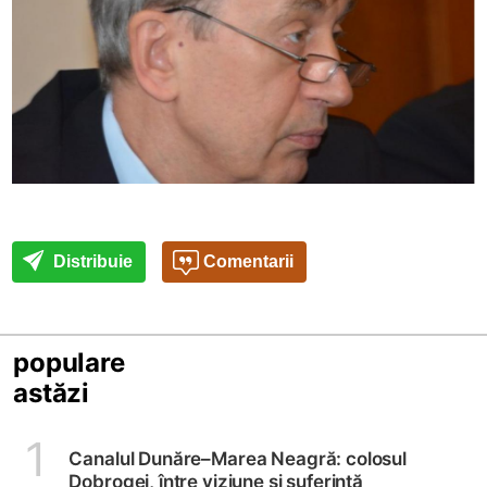
Distribuie
Comentarii
populare
astăzi
1
Canalul Dunăre–Marea Neagră: colosul
Dobrogei, între viziune și suferință