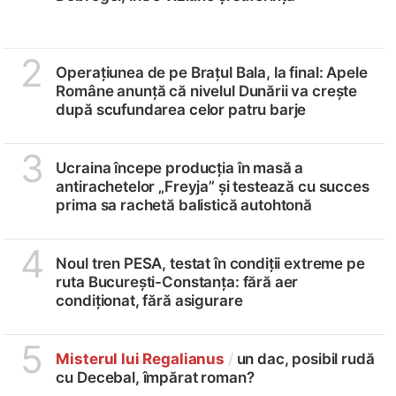
2
Operațiunea de pe Brațul Bala, la final: Apele
Române anunță că nivelul Dunării va crește
după scufundarea celor patru barje
3
Ucraina începe producția în masă a
antirachetelor „Freyja” și testează cu succes
prima sa rachetă balistică autohtonă
4
Noul tren PESA, testat în condiții extreme pe
ruta București-Constanța: fără aer
condiționat, fără asigurare
5
Misterul lui Regalianus
/
un dac, posibil rudă
cu Decebal, împărat roman?