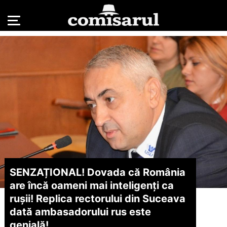
SENZAȚIONAL! Dovada că România
are încă oameni mai inteligenți ca
rușii! Replica rectorului din Suceava
dată ambasadorului rus este
genială!