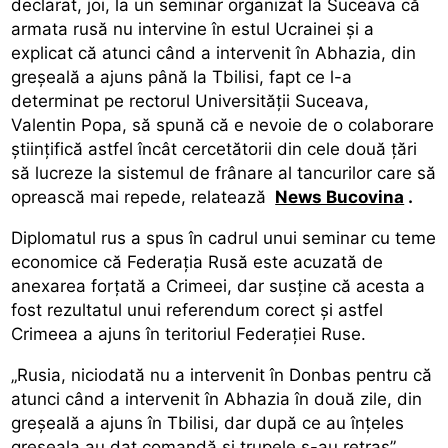
declarat, joi, la un seminar organizat la Suceava că
armata rusă nu intervine în estul Ucrainei și a
explicat că atunci când a intervenit în Abhazia, din
greșeală a ajuns până la Tbilisi, fapt ce l-a
determinat pe rectorul Universității Suceava,
Valentin Popa, să spună că e nevoie de o colaborare
științifică astfel încât cercetătorii din cele două țări
să lucreze la sistemul de frânare al tancurilor care să
oprească mai repede, relatează
News Bucovina
.
Diplomatul rus a spus în cadrul unui seminar cu teme
economice că Federația Rusă este acuzată de
anexarea forțată a Crimeei, dar susține că acesta a
fost rezultatul unui referendum corect și astfel
Crimeea a ajuns în teritoriul Federației Ruse.
„Rusia, niciodată nu a intervenit în Donbas pentru că
atunci când a intervenit în Abhazia în două zile, din
greșeală a ajuns în Tbilisi, dar după ce au înțeles
greșeala au dat comandă și trupele s-au retras”