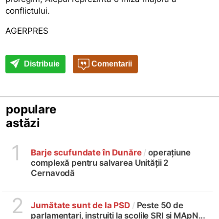
conflictului.
AGERPRES
Distribuie
Comentarii
populare
astăzi
1
Barje scufundate în Dunăre
/
operațiune
complexă pentru salvarea Unității 2
Cernavodă
2
Jumătate sunt de la PSD
/
Peste 50 de
parlamentari, instruiți la școlile SRI și MApN...