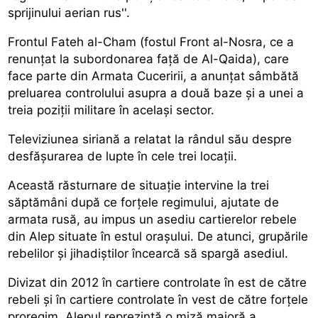
sprijinului aerian rus''.
Frontul Fateh al-Cham (fostul Front al-Nosra, ce a
renunțat la subordonarea față de Al-Qaida), care
face parte din Armata Cuceririi, a anunțat sâmbătă
preluarea controlului asupra a două baze și a unei a
treia poziții militare în același sector.
Televiziunea siriană a relatat la rândul său despre
desfășurarea de lupte în cele trei locații.
Această răsturnare de situație intervine la trei
săptămâni după ce forțele regimului, ajutate de
armata rusă, au impus un asediu cartierelor rebele
din Alep situate în estul orașului. De atunci, grupările
rebelilor și jihadiștilor încearcă să spargă asediul.
Divizat din 2012 în cartiere controlate în est de către
rebeli și în cartiere controlate în vest de către forțele
proregim, Alepul reprezintă o miză majoră a