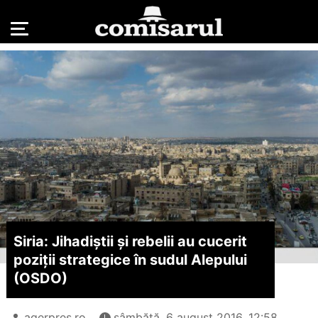
Siria: Jihadiștii și rebelii au cucerit
poziții strategice în sudul Alepului
(OSDO)
agerpres.ro
sâmbătă, 6 august 2016, 12:58