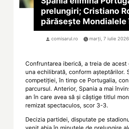
Spania elimină Portuga
prelungiri; Cristiano 
părăsește Mondialele î
comisarul.ro
marți, 7 iulie 202
Confruntarea iberică, a treia de acest
una echilibrată, conform așteptărilor. 
competiției, în timp ce Portugalia, co
parcursul. Anterior, Spania a mai învin
an în care avea să și câștige titlul mon
remizat spectaculos, scor 3-3.
Decizia partidei, disputate pe stadionu
venit abia în minutele de prelungire a