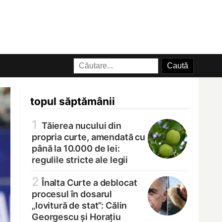
topul săptămânii
1
Tăierea nucului din
propria curte, amendată cu
până la 10.000 de lei:
regulile stricte ale legii
2
Înalta Curte a deblocat
procesul în dosarul
„lovitură de stat”: Călin
Georgescu și Horațiu