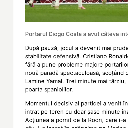
Portarul Diogo Costa a avut câteva in
După pauză, jocul a devenit mai pru
stabilitate defensivă. Cristiano Ronald
fără a pune probleme majore portarilor
nouă paradă spectaculoasă, scoțând de
Lamine Yamal. Trei minute mai târziu, 
poarta spaniolilor.
Momentul decisiv al partidei a venit în
intrat pe teren cu doar șase minute îna
Acțiunea a pornit de la Rodri, care i-a 