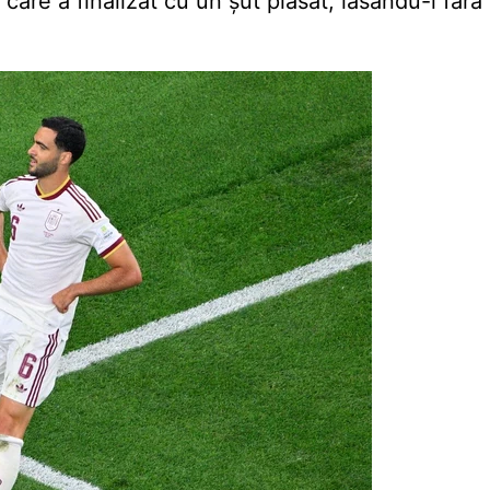
care a finalizat cu un șut plasat, lăsându-l fără