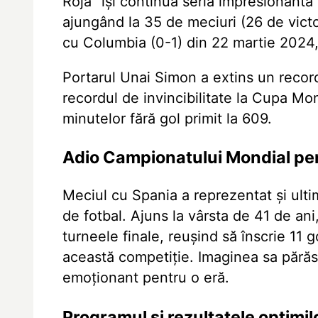
Roja" își continuă seria impresionantă 
ajungând la 35 de meciuri (26 de victor
cu Columbia (0-1) din 22 martie 2024,
Portarul Unai Simon a extins un recor
recordul de invincibilitate la Cupa Mon
minutelor fără gol primit la 609.
Adio Campionatului Mondial pe
Meciul cu Spania a reprezentat și ult
de fotbal. Ajuns la vârsta de 41 de ani
turneele finale, reușind să înscrie 11 
această competiție. Imaginea sa părăsi
emoționant pentru o eră.
Programul și rezultatele optimil