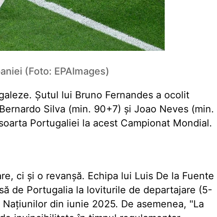
Spaniei (Foto: EPAImages)
egaleze. Șutul lui Bruno Fernandes a ocolit
e Bernardo Silva (min. 90+7) și Joao Neves (min.
 soarta Portugaliei la acest Campionat Mondial.
are, ci și o revanșă. Echipa lui Luis De la Fuente
ă de Portugalia la loviturile de departajare (5-
gii Națiunilor din iunie 2025. De asemenea, "La