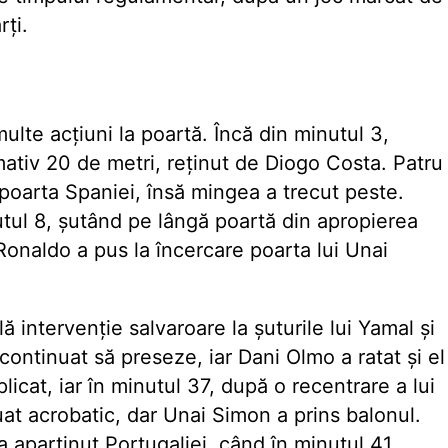
rți.
ulte acțiuni la poartă. Încă din minutul 3,
mativ 20 de metri, reținut de Diogo Costa. Patru
poarta Spaniei, însă mingea a trecut peste.
tul 8, șutând pe lângă poartă din apropierea
o Ronaldo a pus la încercare poarta lui Unai
 intervenție salvaroare la șuturile lui Yamal și
continuat să preseze, iar Dani Olmo a ratat și el
licat, iar în minutul 37, după o recentrare a lui
luat acrobatic, dar Unai Simon a prins balonul.
 aparținut Portugaliei, când în minutul 41,