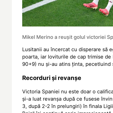
Mikel Merino a reușit golul victoriei 
Lusitanii au încercat cu disperare să 
poarta, iar loviturile de cap trimise d
90+9) nu și-au atins ținta, pecetluind
Recorduri și revanșe
Victoria Spaniei nu este doar o calific
și-a luat revanșa după ce fusese învins
3, după 2-2 în prelungiri) în finala Li