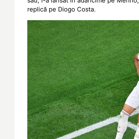
său, l-a lansat în adâncime pe Merino, 
replică pe Diogo Costa.