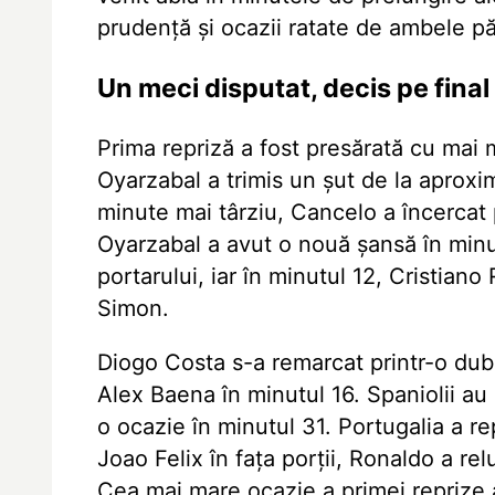
prudență și ocazii ratate de ambele pă
Un meci disputat, decis pe final
Prima repriză a fost presărată cu mai m
Oyarzabal a trimis un șut de la aproxi
minute mai târziu, Cancelo a încercat 
Oyarzabal a avut o nouă șansă în minu
portarului, iar în minutul 12, Cristian
Simon.
Diogo Costa s-a remarcat printr-o dublă
Alex Baena în minutul 16. Spaniolii au 
o ocazie în minutul 31. Portugalia a rep
Joao Felix în fața porții, Ronaldo a re
Cea mai mare ocazie a primei reprize a