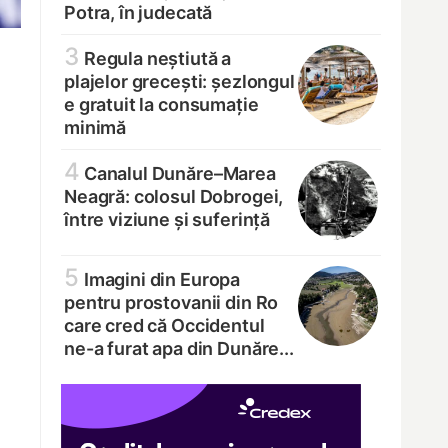
Potra, în judecată
3
Regula neștiută a
plajelor grecești: șezlongul
e gratuit la consumație
minimă
4
Canalul Dunăre–Marea
Neagră: colosul Dobrogei,
între viziune și suferință
5
Imagini din Europa
pentru prostovanii din Ro
care cred că Occidentul
ne-a furat apa din Dunăre...