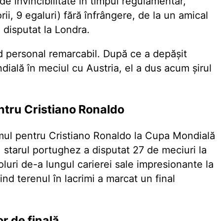
de invincibilitate în timpul regulamentar,
ii, 9 egaluri) fără înfrângere, de la un amical
 disputat la Londra.
d personal remarcabil. După ce a depășit
dială în meciul cu Austria, el a dus acum șirul
ntru Cristiano Ronaldo
imul pentru Cristiano Ronaldo la Cupa Mondială
, starul portughez a disputat 27 de meciuri la
goluri de-a lungul carierei sale impresionante la
nd terenul în lacrimi a marcat un final
or de finală