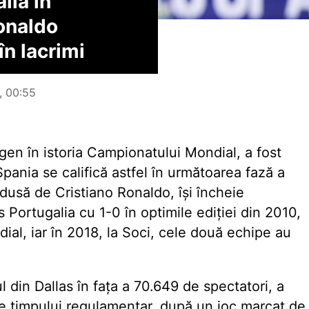
lia în
Ronaldo
n lacrimi
6, 00:55
 gen în istoria Campionatului Mondial, a fost
Spania se califică astfel în următoarea fază a
ndusă de Cristiano Ronaldo, își încheie
s Portugalia cu 1-0 în optimile ediției din 2010,
dial, iar în 2018, la Soci, cele două echipe au
l din Dallas în fața a 70.649 de spectatori, a
le timpului regulamentar, după un joc marcat de