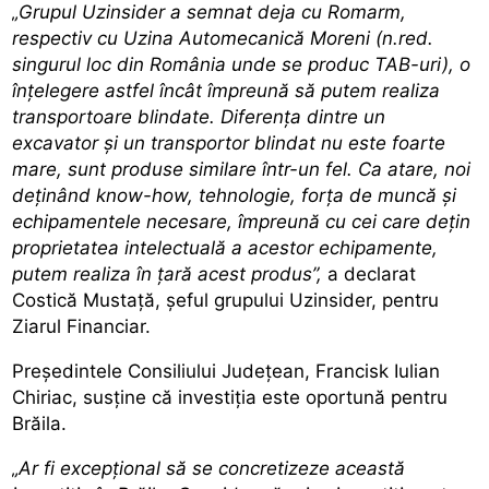
„Grupul Uzinsider a semnat deja cu Romarm,
respectiv cu Uzina Automecanică Moreni (n.red.
singurul loc din România unde se produc TAB-uri), o
înţelegere astfel încât împreună să putem realiza
transportoare blindate. Diferenţa dintre un
excavator şi un transportor blindat nu este foarte
mare, sunt produse similare într-un fel. Ca atare, noi
deţinând know-how, tehnologie, forţa de muncă şi
echipamentele necesare, împreună cu cei care deţin
proprietatea intelectuală a acestor echipamente,
putem realiza în ţară acest produs”,
a declarat
Costică Mustață, șeful grupului Uzinsider, pentru
Ziarul Financiar.
Președintele Consiliului Județean, Francisk Iulian
Chiriac, susține că investiția este oportună pentru
Brăila.
„Ar fi excepțional să se concretizeze această