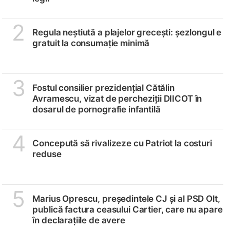
2
Regula neștiută a plajelor grecești: șezlongul e
gratuit la consumație minimă
3
Fostul consilier prezidențial Cătălin
Avramescu, vizat de percheziții DIICOT în
dosarul de pornografie infantilă
4
Concepută să rivalizeze cu Patriot la costuri
reduse
5
Marius Oprescu, președintele CJ și al PSD Olt,
publică factura ceasului Cartier, care nu apare
în declarațiile de avere