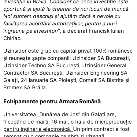
investiție în Brăila. Consider că orice investiție este
oportună și ajută la crearea de noi locuri de muncă.
Noi suntem deschiși și ajutăm dacă e nevoie cu
facilitarea acordării autorizațiilor, pentru a nu-i
îngreuna pe investitori”
, a declarat Francisk Iulian
Chiriac.
Uzinsider este grup cu capital privat 100% românesc
și reuneşte şapte companii: Uzinsider SA București,
Uzinsider Techno SA București, Uzinsider General
Contractor SA București, Uzinsider Engineering SA
Galaţi, 24 Ianuarie SA Ploieşti, Comelf SA Bistriţa şi
Promex SA Brăila.
Echipamente pentru Armata Română
Universitatea „Dunărea de Jos” din Galați are,
începând de marți, 16 mai, o
hala de microproducție
pentru inginerie electronică.
Un prim contract a fost
semnat cu o companie celebră și vizează